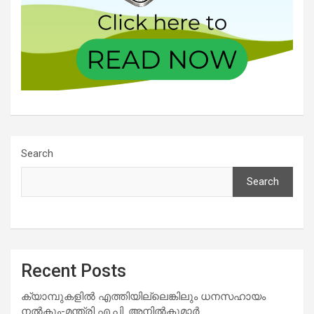
Search
Search
Recent Posts
ക്യാമ്പുകളിൽ എത്തിയില്ലെങ്കിലും ധനസഹായം
നൽകും-മന്ത്രി എ.പി. അനിൽകുമാർ