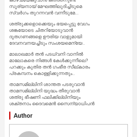
സൂര്യനായ് മേഘത്തിലുദിച്ചിടുമെ
സ്വർഗം തുറന്നവൻ വന്നീടുമേ….
ശത്രുക്കളൊക്കെയും ഭയപ്പെട്ടു വേഗം
ശങ്കയോടെ ചിതറിയോടുവാൻ
ദൂതഗണങ്ങളെ ഊരിയ വാളുമായി
ദേവനവനയച്ചിടും സംശയമെന്യേ…
മാലാഖമാർ തൻ പടധ്വനി വാനിൽ
മാലോകരെ നിങ്ങൾ കേൾക്കുന്നീലെ?
പറക്കും കുതിര തൻ ഗംഭീര സീല്കാരം
പ്രകമ്പനം കൊള്ളിക്കുന്നതും…
താമസമില്ലിനി ശാന്തത പടരുവാൻ
താമസമില്ലിനി യുദ്ധം തീരുവാൻ
ശത്രു ഭീഷണി ഫലിക്കില്ലിനിയും
ശക്തനാം ദൈവമെൻ സൈന്യാധിപൻ
Author