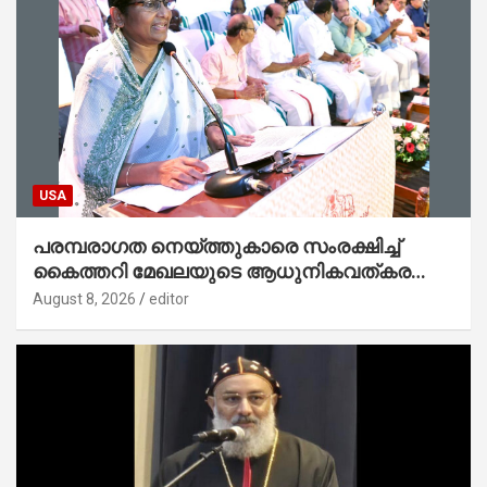
USA
പരമ്പരാഗത നെയ്ത്തുകാരെ സംരക്ഷിച്ച്
കൈത്തറി മേഖലയുടെ ആധുനികവത്കരണം
സാധ്യമാക്കും : ഡെപ്യൂട്ടി സ്പീക്കർ
August 8, 2026
editor