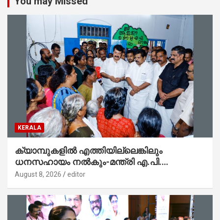
You may Missed
KERALA
ക്യാമ്പുകളിൽ എത്തിയില്ലെങ്കിലും
ധനസഹായം നൽകും-മന്ത്രി എ.പി.
അനിൽകുമാർ
August 8, 2026
editor