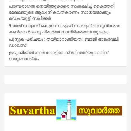
പരമ്പരാഗത നെയ്ത്തുകാരെ സംരക്ഷിച്ച് കൈത്തറി
മേഖലയുടെ ആധുനികവത്കരണം സാധ്യമാക്കും :
ഡെപ്യൂട്ടി സ്പീക്കർ
9-ാമത് ഡാളസ് കെ ഇ സി എഫ് സംയുക്ത സുവിശേഷ
കൺവെൻഷനു പ്രാർത്ഥനാനിർഭരമായ തുടക്കം
പുസ്തക പരിചയം : തയ്യാറാക്കിയത് : ബാജി ഓടംവേലി,
ഡാലസ്
ഇടുക്കിയിൽ കാർ തോട്ടിലേക്ക് മറിഞ്ഞ് യുവാവിന്
ദാരുണാന്ത്യം