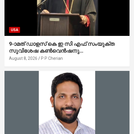
USA
9-ാമത് ഡാളസ് കെ ഇ സി എഫ് സംയുക്ത
സുവിശേഷ കൺവെൻഷനു
പ്രാർത്ഥനാനിർഭരമായ തുടക്കം
August 8, 2026
P P Cherian