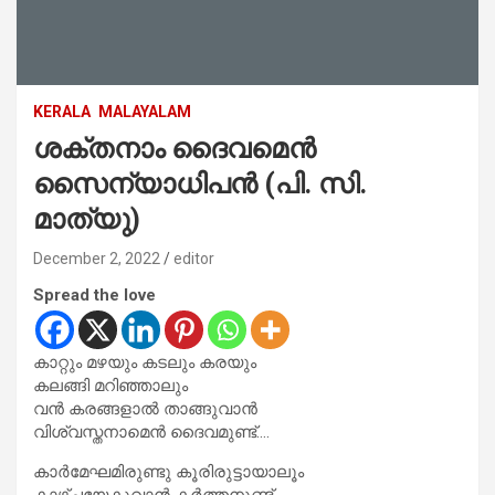
KERALA
MALAYALAM
ശക്തനാം ദൈവമെൻ
സൈന്യാധിപൻ (പി. സി.
മാത്യു)
December 2, 2022
editor
Spread the love
കാറ്റും മഴയും കടലും കരയും
കലങ്ങി മറിഞ്ഞാലും
വൻ കരങ്ങളാൽ താങ്ങുവാൻ
വിശ്വസ്തനാമെൻ ദൈവമുണ്ട്….
കാർമേഘമിരുണ്ടു കൂരിരുട്ടായാലൂം
കാഴ്ചയേകുവാൻ കർത്തനുണ്ട്