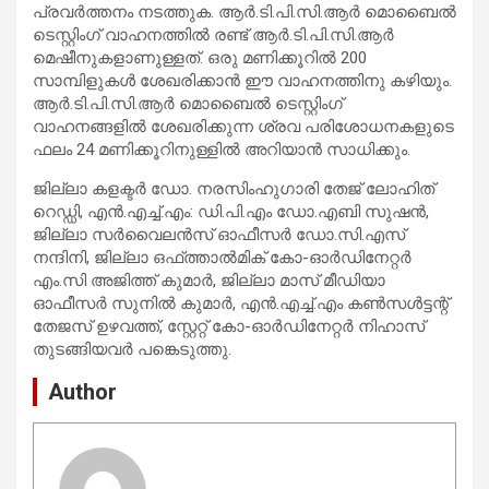
പ്രവര്‍ത്തനം നടത്തുക. ആര്‍.ടി.പി.സി.ആര്‍ മൊബൈല്‍
ടെസ്റ്റിംഗ് വാഹനത്തില്‍ രണ്ട് ആര്‍.ടി.പി.സി.ആര്‍
മെഷീനുകളാണുള്ളത്. ഒരു മണിക്കൂറില്‍ 200
സാമ്പിളുകള്‍ ശേഖരിക്കാന്‍ ഈ വാഹനത്തിനു കഴിയും.
ആര്‍.ടി.പി.സി.ആര്‍ മൊബൈല്‍ ടെസ്റ്റിംഗ്
വാഹനങ്ങളില്‍ ശേഖരിക്കുന്ന ശ്രവ പരിശോധനകളുടെ
ഫലം 24 മണിക്കൂറിനുള്ളില്‍ അറിയാന്‍ സാധിക്കും.
ജില്ലാ കളക്ടര്‍ ഡോ. നരസിംഹുഗാരി തേജ് ലോഹിത്
റെഡ്ഡി, എന്‍.എച്ച്.എം: ഡി.പി.എം ഡോ.എബി സുഷന്‍,
ജില്ലാ സര്‍വൈലന്‍സ് ഓഫീസര്‍ ഡോ.സി.എസ്
നന്ദിനി, ജില്ലാ ഒഫ്ത്താല്‍മിക് കോ-ഓര്‍ഡിനേറ്റര്‍
എം.സി അജിത്ത് കുമാര്‍, ജില്ലാ മാസ് മീഡിയാ
ഓഫീസര്‍ സുനില്‍ കുമാര്‍, എന്‍.എച്ച്.എം കണ്‍സള്‍ട്ടന്റ്
തേജസ് ഉഴവത്ത്, സ്റ്റേറ്റ് കോ-ഓര്‍ഡിനേറ്റര്‍ നിഹാസ്
തുടങ്ങിയവര്‍ പങ്കെടുത്തു.
Author