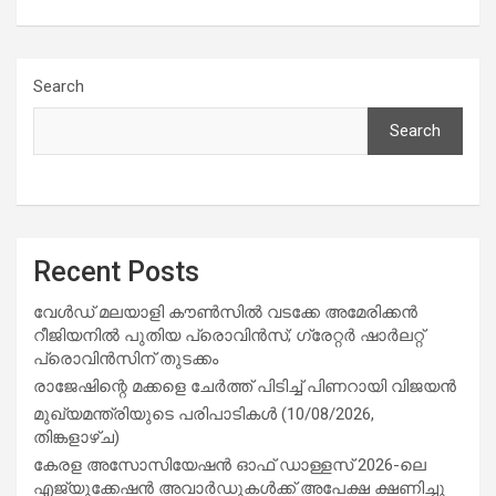
Search
Search
Recent Posts
വേൾഡ് മലയാളി കൗൺസിൽ വടക്കേ അമേരിക്കൻ
റീജിയനിൽ പുതിയ പ്രൊവിൻസ്; ഗ്രേറ്റർ ഷാർലറ്റ്
പ്രൊവിൻസിന് തുടക്കം
രാജേഷിന്റെ മക്കളെ ചേർത്ത് പിടിച്ച് പിണറായി വിജയൻ
മുഖ്യമന്ത്രിയുടെ പരിപാടികൾ (10/08/2026,
തിങ്കളാഴ്ച)
കേരള അസോസിയേഷൻ ഓഫ് ഡാള്ളസ് 2026-ലെ
എജ്യുക്കേഷൻ അവാർഡുകൾക്ക് അപേക്ഷ ക്ഷണിച്ചു