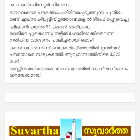
കോ-ഓർഡിനേറ്റർ നിയമനം
ജന്മാവകാശ പൗരത്വം പരിമിതപ്പെടുത്തുന്ന പുതിയ
രണ്ട് എക്സിക്യൂട്ടീവ് ഉത്തരവുകളിൽ ട്രംപ് ഒപ്പുവെച്ചു
ഫ്ലോറിഡയിൽ 91 കാരൻ ഭാര്യയെ
വെടിവെച്ചുകൊന്നു; നഴ്സിങ് ഹോമിലാക്കില്ലെന്ന്
നൽകിയ വാഗ്ദാനം പാലിച്ചതായി മൊഴി
കാനഡയിൽ നിന്ന് റെക്കോർഡ് തോതിൽ ഇന്ത്യൻ
പൗരന്മാരെ നാടുകടത്തി; ആറുമാസത്തിനിടെ 3,323
പേർ
ഓസ്റ്റിൻ മാർത്തോമാ ദേവാലയത്തിൽ സംഗീത ധ്യാനം
ശ്രദ്ധേയമായി