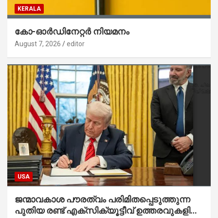
KERALA
കോ-ഓർഡിനേറ്റർ നിയമനം
August 7, 2026
editor
USA
ജന്മാവകാശ പൗരത്വം പരിമിതപ്പെടുത്തുന്ന
പുതിയ രണ്ട് എക്സിക്യൂട്ടീവ് ഉത്തരവുകളിൽ