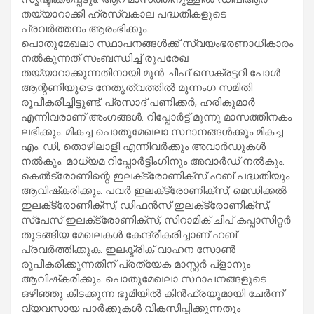
തയ്യാറാക്കി ഹ്രസ്വകാല പദ്ധതികളുടെ
പ്രവർത്തനം ആരംഭിക്കും.
പൊതുമേഖലാ സ്ഥാപനങ്ങൾക്ക് സ്വയംഭരണാധികാരം
നൽകുന്നത് സംബന്ധിച്ച് രൂപരേഖ
തയ്യാറാക്കുന്നതിനായി മുൻ ചീഫ് സെക്രട്ടറി പോൾ
ആന്റണിയുടെ നേതൃത്വത്തിൽ മൂന്നംഗ സമിതി
രൂപീകരിച്ചിട്ടുണ്ട്. പ്രസാദ് പണിക്കർ, ഹരികുമാർ
എന്നിവരാണ് അംഗങ്ങൾ. റിപ്പോർട്ട് മൂന്നു മാസത്തിനകം
ലഭിക്കും. മികച്ച പൊതുമേഖലാ സ്ഥാനങ്ങൾക്കും മികച്ച
എം. ഡി, തൊഴിലാളി എന്നിവർക്കും അവാർഡുകൾ
നൽകും. മാധ്യമ റിപ്പോർട്ടിംഗിനും അവാർഡ് നൽകും.
കെൽട്രോണിന്റെ ഇലക്‌ട്രോണിക്‌സ് ഹബ് പദ്ധതിയും
ആവിഷ്‌കരിക്കും. പവർ ഇലക്‌ട്രോണിക്‌സ്, മെഡിക്കൽ
ഇലക്‌ട്രോണിക്‌സ്, ഡിഫൻസ് ഇലക്‌ട്രോണിക്‌സ്,
സ്‌പേസ് ഇലക്‌ട്രോണിക്‌സ്, സിറാമിക് ചിപ് കപ്പാസിറ്റർ
തുടങ്ങിയ മേഖലകൾ കേന്ദ്രീകരിച്ചാണ് ഹബ്
പ്രവർത്തിക്കുക. ഇലക്ട്രിക് വാഹന സോൺ
രൂപീകരിക്കുന്നതിന് പ്രത്യേക മാസ്റ്റർ പ്‌ളാനും
ആവിഷ്‌കരിക്കും. പൊതുമേഖലാ സ്ഥാപനങ്ങളുടെ
ഒഴിഞ്ഞു കിടക്കുന്ന ഭൂമിയിൽ കിൻഫ്രയുമായി ചേർന്ന്
വ്യവസായ പാർക്കുകൾ വികസിപ്പിക്കുന്നതും