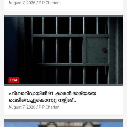
ട്രംപ് ഒപ്പുവെച്ചു
August 7, 2026
P P Cherian
USA
ഫ്ലോറിഡയിൽ 91 കാരൻ ഭാര്യയെ
വെടിവെച്ചുകൊന്നു; നഴ്സിങ്
ഹോമിലാക്കില്ലെന്ന് നൽകിയ വാഗ്ദാനം
August 7, 2026
P P Cherian
പാലിച്ചതായി മൊഴി