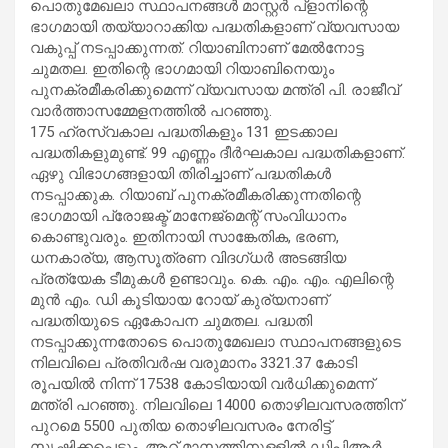
പൊതുമേഖലാ സ്ഥാപനങ്ങൾ മാസ്റ്റർ പ്‌ളാനിന്റെ
ഭാഗമായി തയ്യാറാക്കിയ പദ്ധതികളാണ് വ്യവസായ
വകുപ്പ് നടപ്പാക്കുന്നത്. റിയാബിനാണ് മേൽനോട്ട
ചുമതല. ഇതിന്റെ ഭാഗമായി റിയാബിനെയും
പുനക്രമീകരിക്കുമെന്ന് വ്യവസായ മന്ത്രി പി. രാജീവ്
വാർത്താസമ്മേളനത്തിൽ പറഞ്ഞു.
175 ഹ്രസ്വകാല പദ്ധതികളും 131 ഇടക്കാല
പദ്ധതികളുമുണ്ട്. 99 എണ്ണം ദീർഘകാല പദ്ധതികളാണ്.
ഏഴു വിഭാഗങ്ങളായി തിരിച്ചാണ് പദ്ധതികൾ
നടപ്പാക്കുക. റിയാബ് പുനക്രമീകരിക്കുന്നതിന്റെ
ഭാഗമായി പ്രോജക്ട് മാനേജ്‌മെന്റ് സംവിധാനം
കൊണ്ടുവരും. ഇതിനായി സാങ്കേതിക, ഭരണ,
ധനകാര്യ, ആസൂത്രണ വിദഗ്ധർ അടങ്ങിയ
പ്രത്യേക ടീമുകൾ ഉണ്ടാവും. കെ. എം. എം. എലിന്റെ
മുൻ എം. ഡി കൂടിയായ റോയ് കുര്യനാണ്
പദ്ധതിയുടെ ഏകോപന ചുമതല. പദ്ധതി
നടപ്പാക്കുന്നതോടെ പൊതുമേഖലാ സ്ഥാപനങ്ങളുടെ
നിലവിലെ പ്രതിവർഷ വരുമാനം 3321.37 കോടി
രൂപയിൽ നിന്ന് 17538 കോടിയായി വർധിക്കുമെന്ന്
മന്ത്രി പറഞ്ഞു. നിലവിലെ 14000 തൊഴിലവസരത്തിന്
പുറമെ 5500 പുതിയ തൊഴിലവസരം നേരിട്ട്
സൃഷ്ടിക്കപ്പെടും. ആറ് മാസത്തിനുള്ളിൽ ഡിപിആർ