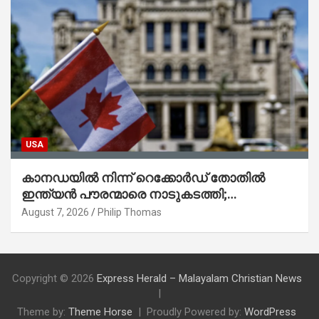
USA
കാനഡയിൽ നിന്ന് റെക്കോർഡ് തോതിൽ
ഇന്ത്യൻ പൗരന്മാരെ നാടുകടത്തി;
ആറുമാസത്തിനിടെ 3,323 പേർ
August 7, 2026
Philip Thomas
Copyright © 2026
Express Herald – Malayalam Christian News
Theme by:
Theme Horse
Proudly Powered by:
WordPress