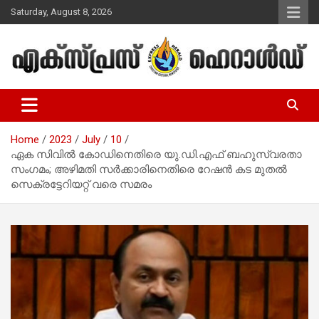
Skip
Saturday, August 8, 2026
to
content
Malayalam Christian News
Express Herald – Malayalam
Christian News
Home
2023
July
10
ഏക സിവില്‍ കോഡിനെതിരെ യു.ഡി.എഫ് ബഹുസ്വരതാ
സംഗമം; അഴിമതി സര്‍ക്കാരിനെതിരെ റേഷന്‍ കട മുതല്‍
സെക്രട്ടേറിയറ്റ് വരെ സമരം