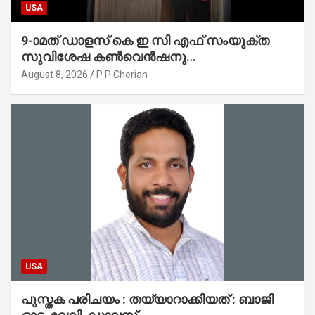
USA
9-ാമത് ഡാളസ് കെ ഇ സി എഫ് സംയുക്ത
സുവിശേഷ കൺവെൻഷനു
പ്രാർത്ഥനാനിർഭരമായ തുടക്കം
August 8, 2026
P P Cherian
USA
പുസ്തക പരിചയം : തയ്യാറാക്കിയത് : ബാജി