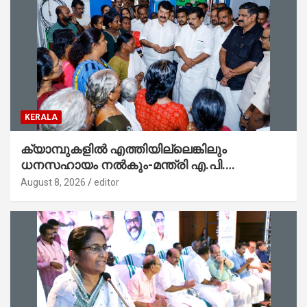
KERALA
ക്യാമ്പുകളിൽ എത്തിയില്ലെങ്കിലും
ധനസഹായം നൽകും-മന്ത്രി എ.പി.
അനിൽകുമാർ
August 8, 2026
editor