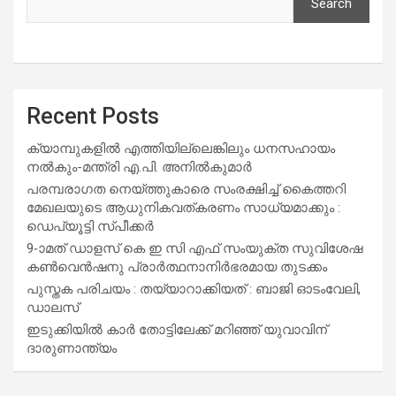
Search
Recent Posts
ക്യാമ്പുകളിൽ എത്തിയില്ലെങ്കിലും ധനസഹായം
നൽകും-മന്ത്രി എ.പി. അനിൽകുമാർ
പരമ്പരാഗത നെയ്ത്തുകാരെ സംരക്ഷിച്ച് കൈത്തറി
മേഖലയുടെ ആധുനികവത്കരണം സാധ്യമാക്കും :
ഡെപ്യൂട്ടി സ്പീക്കർ
9-ാമത് ഡാളസ് കെ ഇ സി എഫ് സംയുക്ത സുവിശേഷ
കൺവെൻഷനു പ്രാർത്ഥനാനിർഭരമായ തുടക്കം
പുസ്തക പരിചയം : തയ്യാറാക്കിയത് : ബാജി ഓടംവേലി,
ഡാലസ്
ഇടുക്കിയിൽ കാർ തോട്ടിലേക്ക് മറിഞ്ഞ് യുവാവിന്
ദാരുണാന്ത്യം