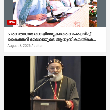
USA
പരമ്പരാഗത നെയ്ത്തുകാരെ സംരക്ഷിച്ച്
കൈത്തറി മേഖലയുടെ ആധുനികവത്കരണം
സാധ്യമാക്കും : ഡെപ്യൂട്ടി സ്പീക്കർ
August 8, 2026
editor