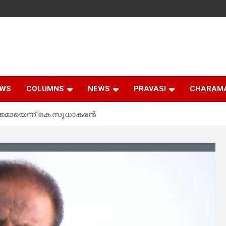
EWS
COLUMNS
NEWS
PRAVASI
CHARAM
്കമായെന്ന് കെ.സുധാകരൻ