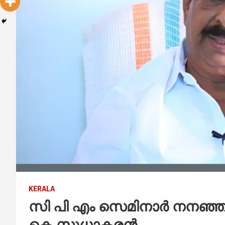
KERALA
സി പി എം സെമിനാർ നനഞ്ഞ 
കെ.സുധാകരൻ