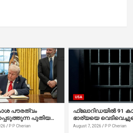
USA
കാശ പൗരത്വം
ഫ്ലോറിഡയിൽ 91 ക
്പെടുത്തുന്ന പുതിയ
ഭാര്യയെ വെടിവെച്ചു
്സിക്യൂട്ടീവ്
നഴ്സിങ് ഹോമിലാക്കില്ല
026
P P Cherian
August 7, 2026
P P Cherian
ിൽ ട്രംപ്
നൽകിയ വാഗ്ദാനം