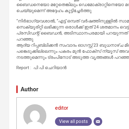
ബൈഡനെയോ മറ്റേതെങ്കിലും ഡെമോക്രാറ്റിനെയോ മറികടന്
ചെയ്യുമെന്ന് അദ്ദേഹം കൂട്ടിച്ചേർത്തു
“നിർഭാഗ്യവശാൽ, “എട്ട് ഒമ്പത് വർഷത്തിനുള്ളിൽ 
സെക്യൂരിറ്റി ലഭിക്കുന്ന ഒരാൾക്ക് ഇത് 24 ശതമാനം വെട്ട
പ്രസിഡന്റ് ബൈഡൻ, അടിസ്ഥാനപരമായി പറയുന്നത് 24 ശ
പറഞ്ഞു
ആദ്യ റിപ്പബ്ലിക്കൻ സംവാദം ഓഗസ്റ്റ് 23 ബുധനാഴ്ച മി
പങ്കെടുക്കില്ലെന്നും പകരം മുൻ ഫോക്‌സ് ന്യൂസ്
നടത്തുമെന്നും ട്രംപിനോട് അടുത്ത വൃത്തങ്ങൾ പറഞ്ഞ
Report : പി പി ചെറിയാൻ
Author
editor
View all posts