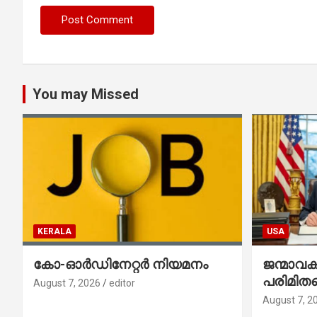
You may Missed
KERALA
USA
കോ-ഓർഡിനേറ്റർ നിയമനം
ജന്മാവ
പരിമിതപ
August 7, 2026
editor
രണ്ട് എക
August 7, 2
ഉത്തരവുകള