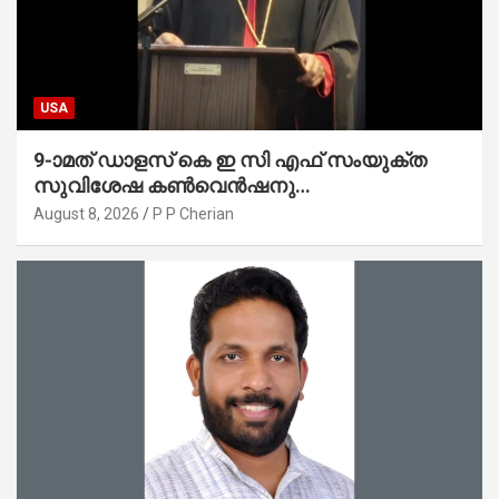
USA
9-ാമത് ഡാളസ് കെ ഇ സി എഫ് സംയുക്ത
സുവിശേഷ കൺവെൻഷനു
പ്രാർത്ഥനാനിർഭരമായ തുടക്കം
August 8, 2026
P P Cherian