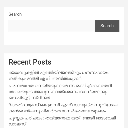
Search
Search
Recent Posts
ക്യാമ്പുകളിൽ എത്തിയില്ലെങ്കിലും ധനസഹായം
നൽകും-മന്ത്രി എ.പി. അനിൽകുമാർ
പരമ്പരാഗത നെയ്ത്തുകാരെ സംരക്ഷിച്ച് കൈത്തറി
മേഖലയുടെ ആധുനികവത്കരണം സാധ്യമാക്കും :
ഡെപ്യൂട്ടി സ്പീക്കർ
9-ാമത് ഡാളസ് കെ ഇ സി എഫ് സംയുക്ത സുവിശേഷ
കൺവെൻഷനു പ്രാർത്ഥനാനിർഭരമായ തുടക്കം
പുസ്തക പരിചയം : തയ്യാറാക്കിയത് : ബാജി ഓടംവേലി,
ഡാലസ്