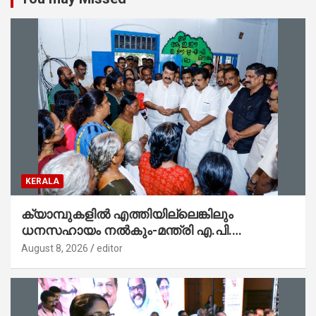
KERALA
ക്യാമ്പുകളിൽ എത്തിയില്ലെങ്കിലും
ധനസഹായം നൽകും-മന്ത്രി എ.പി.
അനിൽകുമാർ
August 8, 2026
editor