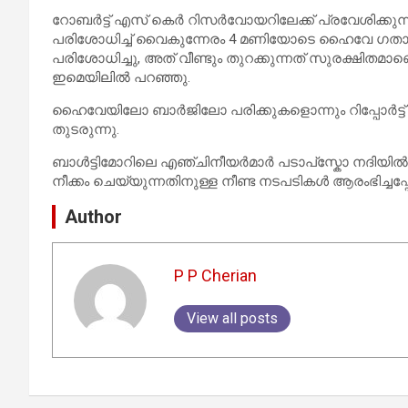
റോബർട്ട് എസ് കെർ റിസർവോയറിലേക്ക് പ്രവേശിക്കുന്ന
പരിശോധിച്ച് വൈകുന്നേരം 4 മണിയോടെ ഹൈവേ ഗതാഗ
പരിശോധിച്ചു, അത് വീണ്ടും തുറക്കുന്നത് സുരക്ഷിതമാ
ഇമെയിലിൽ പറഞ്ഞു.
ഹൈവേയിലോ ബാർജിലോ പരിക്കുകളൊന്നും റിപ്പോർട്ട് ച
തുടരുന്നു.
ബാൾട്ടിമോറിലെ എഞ്ചിനീയർമാർ പടാപ്‌സ്കോ നദിയിൽ നി
നീക്കം ചെയ്യുന്നതിനുള്ള നീണ്ട നടപടികൾ ആരംഭിച്ചപ
Author
P P Cherian
View all posts