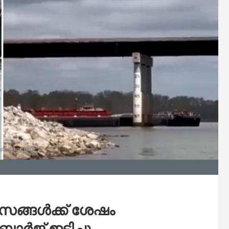
വസങ്ങൾക്ക് ശേഷം
ർജ് ഇടിച്ചു