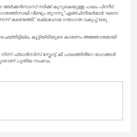
 അർക്കൻസാസ് നദിക്ക് കുറുകെയുള്ള പാലം പിന്നീട്
തത്തിനായി വീണ്ടും തുറന്നു.“എഞ്ചിനീയർമാർ ഘടന
ണെന്ന് കണ്ടെത്തി,” ഒക്ലഹോമ ഗതാഗത വകുപ്പ് ഒരു
െയ്തിട്ടില്ല, കൂട്ടിയിടിയുടെ കാരണം അജ്ഞാതമായി
ന്ന് ഫ്രാൻസിസ് സ്കോട്ട് കീ പാലത്തിൻ്റെ ഭാഗങ്ങൾ
്പോഴാണ് പുതിയ സംഭവം.