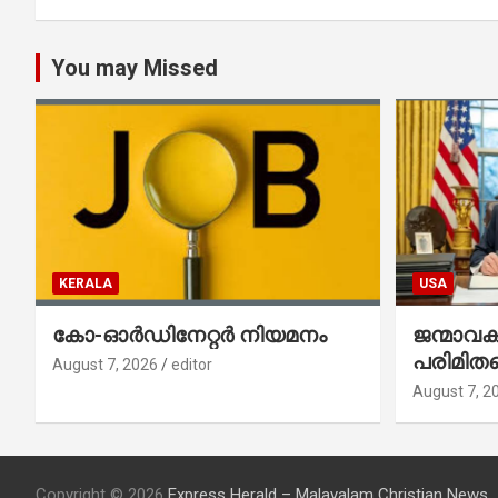
You may Missed
KERALA
USA
കോ-ഓർഡിനേറ്റർ നിയമനം
ജന്മാവ
പരിമിതപ
August 7, 2026
editor
രണ്ട് എക
August 7, 2
ഉത്തരവുകള
ഒപ്പുവെച്
Copyright © 2026
Express Herald – Malayalam Christian News