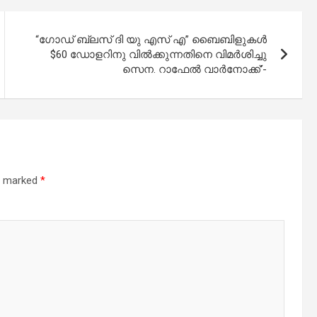
“ഗോഡ് ബ്ലസ് ദി യു എസ് എ” ബൈബിളുകൾ
$60 ഡോളറിനു വിൽക്കുന്നതിനെ വിമർശിച്ചു
സെന. റാഫേൽ വാർനോക്ക്’-
re marked
*