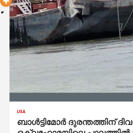
USA
ബാൾട്ടിമോർ ദുരന്തത്തിന് ദി
ഒക്ലഹോമയിലെ പാലത്തിൽ ബാ