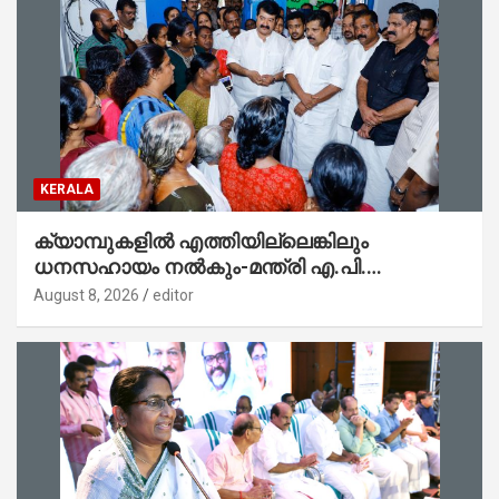
KERALA
ക്യാമ്പുകളിൽ എത്തിയില്ലെങ്കിലും
ധനസഹായം നൽകും-മന്ത്രി എ.പി.
അനിൽകുമാർ
August 8, 2026
editor