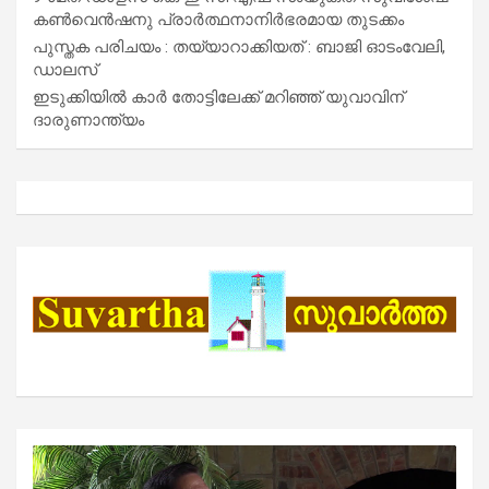
കൺവെൻഷനു പ്രാർത്ഥനാനിർഭരമായ തുടക്കം
പുസ്തക പരിചയം : തയ്യാറാക്കിയത് : ബാജി ഓടംവേലി,
ഡാലസ്
ഇടുക്കിയിൽ കാർ തോട്ടിലേക്ക് മറിഞ്ഞ് യുവാവിന്
ദാരുണാന്ത്യം