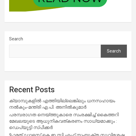
Search
Search
Recent Posts
ക്യാമ്പുകളിൽ എത്തിയില്ലെങ്കിലും ധനസഹായം
നൽകും-മന്ത്രി എ.പി. അനിൽകുമാർ
പരമ്പരാഗത നെയ്ത്തുകാരെ സംരക്ഷിച്ച് കൈത്തറി
മേഖലയുടെ ആധുനികവത്കരണം സാധ്യമാക്കും :
ഡെപ്യൂട്ടി സ്പീക്കർ
9-ാമത് ഡാളസ് കെ ഇ സി എഫ് സംയുക്ത സുവിശേഷ