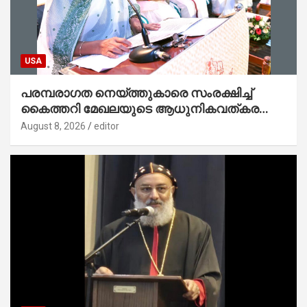
USA
പരമ്പരാഗത നെയ്ത്തുകാരെ സംരക്ഷിച്ച്
കൈത്തറി മേഖലയുടെ ആധുനികവത്കരണം
സാധ്യമാക്കും : ഡെപ്യൂട്ടി സ്പീക്കർ
August 8, 2026
editor