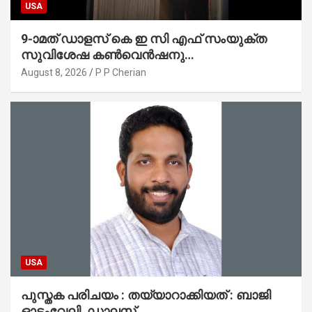
USA
9-ാമത് ഡാളസ് കെ ഇ സി എഫ് സംയുക്ത
സുവിശേഷ കൺവെൻഷനു
പ്രാർത്ഥനാനിർഭരമായ തുടക്കം
August 8, 2026
P P Cherian
USA
പുസ്തക പരിചയം : തയ്യാറാക്കിയത് : ബാജി
ഓടംവേലി, ഡാലസ്