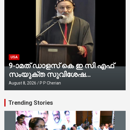
USA
9-ാമത് ഡാളസ് കെ ഇ സി എഫ്
സംയുക്ത സുവിശേഷ
കൺവെൻഷനു
August 8, 2026
P P Cherian
പ്രാർത്ഥനാനിർഭരമായ തുടക്കം
Trending Stories