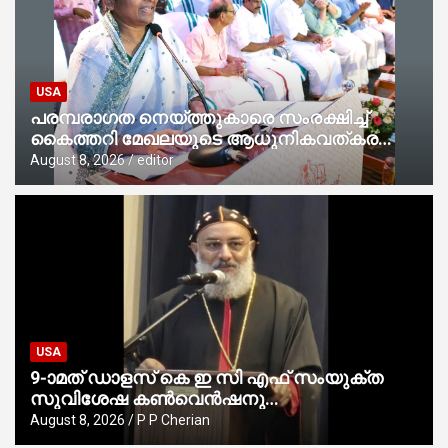
USA
പരമ്പരാഗത നെയ്ത്തുകാരെ സംരക്ഷിച്ച്
കൈത്തറി മേഖലയുടെ ആധുനികവത്കരണം
സാധ്യമാക്കും : ഡെപ്യൂട്ടി സ്പീക്കർ
August 8, 2026
editor
USA
9-ാമത് ഡാളസ് കെ ഇ സി എഫ് സംയുക്ത
സുവിശേഷ കൺവെൻഷനു
പ്രാർത്ഥനാനിർഭരമായ തുടക്കം
August 8, 2026
P P Cherian