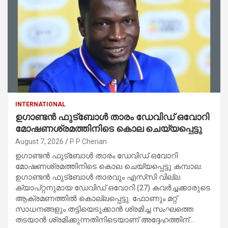
INTERNATIONAL
ഉഗാണ്ടൻ ഫുട്ബോൾ താരം ഡേവിഡ് ഒവോറി
മോഷണശ്രമത്തിനിടെ കൊല ചെയ്യപ്പെട്ടു
August 7, 2026
P P Cherian
ഉഗാണ്ടൻ ഫുട്ബോൾ താരം ഡേവിഡ് ഒവോറി
മോഷണശ്രമത്തിനിടെ കൊല ചെയ്യപ്പെട്ടു കമ്പാല:
ഉഗാണ്ടൻ ഫുട്ബോൾ താരവും എസ്‌സി വില്ല
ക്യാപ്റ്റനുമായ ഡേവിഡ് ഒവോറി (27) കവർച്ചക്കാരുടെ
ആക്രമണത്തിൽ കൊല്ലപ്പെട്ടു. ഫോണും മറ്റ്
സാധനങ്ങളും തട്ടിയെടുക്കാൻ ശ്രമിച്ച സംഘത്തെ
തടയാൻ ശ്രമിക്കുന്നതിനിടെയാണ് അദ്ദേഹത്തിന്…