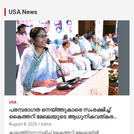
USA News
USA
പരമ്പരാഗത നെയ്ത്തുകാരെ സംരക്ഷിച്ച്
കൈത്തറി മേഖലയുടെ ആധുനികവത്കരണം
സാധ്യമാക്കും : ഡെപ്യൂട്ടി സ്പീക്കർ
August 8, 2026
editor
കാലത്തിനനുസരിച്ച് കൈത്തറി മേഖലയിൽ