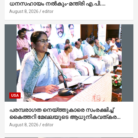
ധനസഹായം നൽകും-മന്ത്രി എ.പി.
അനിൽകുമാർ
August 8, 2026
editor
USA
പരമ്പരാഗത നെയ്ത്തുകാരെ സംരക്ഷിച്ച്
കൈത്തറി മേഖലയുടെ ആധുനികവത്കരണം
സാധ്യമാക്കും : ഡെപ്യൂട്ടി സ്പീക്കർ
August 8, 2026
editor