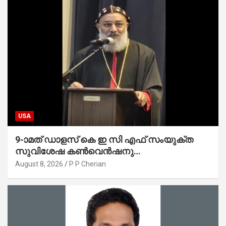
USA
9-ാമത് ഡാളസ് കെ ഇ സി എഫ് സംയുക്ത
സുവിശേഷ കൺവെൻഷനു
പ്രാർത്ഥനാനിർഭരമായ തുടക്കം
August 8, 2026
P P Cherian