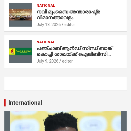
NATIONAL
നവി മുംബൈ അന്താരാഷ്ട്ര
വിമാനത്താവളം
അബുദാബിയിലേക്കുള്ള ആദ്യ
July 18, 2026
editor
വിമാനത്തോടെ അന്താരാഷ്ട്ര
സർവീസുകൾ ആരംഭിച്ചു
NATIONAL
പഞ്ചാബ് ആൻഡ് സിന്ധ് ബാങ്ക്
കൊച്ചി ശാഖയ്ക്ക് ഐജിബിസി
ഗ്രീൻ ഇന്റീരിയർ സർട്ടിഫിക്കേഷൻ
July 9, 2026
editor
International