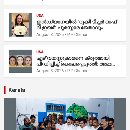
USA
ഇൻഡ്യാനയിൽ ‘റൂക്കി ടീച്ചർ ഓഫ്
ദി ഇയർ’ പുരസ്കാര ജേതാവും
സഹോദരനും ലേക്ക് മിഷിഗണിൽ
August 8, 2026
P P Cherian
മുങ്ങിമരിച്ചു
USA
ഏഴ് വയസ്സുകാരനെ ക്രൂരമായി
പീഡിപ്പിച്ച് കൊലപ്പെടുത്തി: അമ്മ
ഉൾപ്പെടെ മൂന്ന് സ്ത്രീകൾ അറസ്റ്റിൽ
August 8, 2026
P P Cherian
Kerala