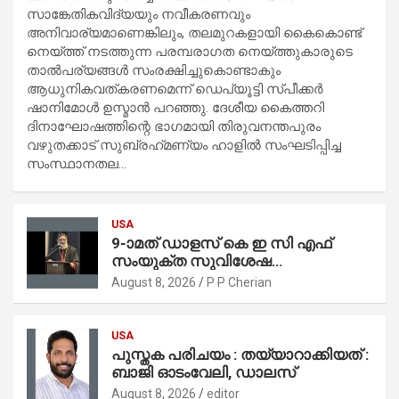
സാങ്കേതികവിദ്യയും നവീകരണവും
അനിവാര്യമാണെങ്കിലും, തലമുറകളായി കൈകൊണ്ട്
നെയ്ത്ത് നടത്തുന്ന പരമ്പരാഗത നെയ്ത്തുകാരുടെ
താൽപര്യങ്ങൾ സംരക്ഷിച്ചുകൊണ്ടാകും
ആധുനികവത്കരണമെന്ന് ഡെപ്യൂട്ടി സ്പീക്കർ
ഷാനിമോൾ ഉസ്മാൻ പറഞ്ഞു. ദേശീയ കൈത്തറി
ദിനാഘോഷത്തിന്റെ ഭാഗമായി തിരുവനന്തപുരം
വഴുതക്കാട് സുബ്രഹ്‌മണ്യം ഹാളിൽ സംഘടിപ്പിച്ച
സംസ്ഥാനതല…
USA
9-ാമത് ഡാളസ് കെ ഇ സി എഫ്
സംയുക്ത സുവിശേഷ
കൺവെൻഷനു
August 8, 2026
P P Cherian
പ്രാർത്ഥനാനിർഭരമായ തുടക്കം
USA
പുസ്തക പരിചയം : തയ്യാറാക്കിയത് :
ബാജി ഓടംവേലി, ഡാലസ്
August 8, 2026
editor