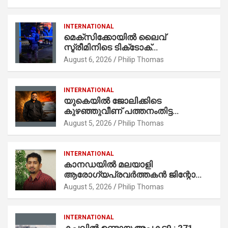
INTERNATIONAL
മെക്സിക്കോയിൽ ലൈവ്
സ്ട്രീമിനിടെ ടിക്‌ടോക്
ഇൻഫ്ലുവൻസർ വെടിയേറ്റ്
August 6, 2026
Philip Thomas
കൊല്ലപ്പെട്ടു
INTERNATIONAL
യുകെയിൽ ജോലിക്കിടെ
കുഴഞ്ഞുവീണ് പത്തനംതിട്ട
സ്വദേശി ലെസ്ലി കെ. ജോൺ (39)
August 5, 2026
Philip Thomas
അന്തരിച്ചു
INTERNATIONAL
കാനഡയിൽ മലയാളി
ആരോഗ്യപ്രവർത്തകൻ ജിന്റോ
ജോസ് അന്തരിച്ചു
August 5, 2026
Philip Thomas
INTERNATIONAL
കപ്പലിൽ ഉണ്ടായ അപകട0 : 271