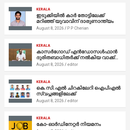
KERALA
ഇടുക്കിയിൽ കാർ തോട്ടിലേക്ക്
മറിഞ്ഞ് യുവാവിന് ദാരുണാന്ത്യം
August 8, 2026
P P Cherian
KERALA
കാസര്‍ഗോഡ് എന്‍ഡോസള്‍ഫാന്‍
ദുരിതബാധിതര്‍ക്ക് നല്‍കിയ വാക്ക്
പാലിച്ച് സര്‍ക്കാര്‍;
August 8, 2026
editor
‘സ്‌നേഹസാന്ത്വനം’ പദ്ധതിക്ക്
14.40 കോടി രൂപയുടെ ഭരണാനുമതി
KERALA
കെ.സി.എൽ ചിറകിലേറി ഐപിഎൽ
സ്വപ്നങ്ങളിലേക്ക്
August 8, 2026
editor
KERALA
കോ-ഓർഡിനേറ്റർ നിയമനം