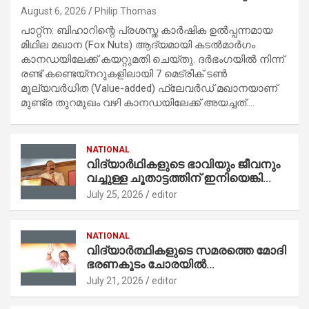
ആദ്യ കയറ്റുമതി
August 6, 2026
Philip Thomas
പാറ്റ്ന: ബിഹാറിന്റെ പ്രശസ്ത കാർഷിക ഉൽപ്പന്നമായ
മിഥില മഖാന (Fox Nuts) ആദ്യമായി കടൽമാർഗം
കാനഡയിലേക്ക് കയറ്റുമതി ചെയ്തു. ദർഭംഗയിൽ നിന്ന്
രണ്ട് കണ്ടെയ്‌നറുകളിലായി 7 മെട്രിക് ടൺ
മൂല്യവർധിത (Value-added) ഫ്ലേവർഡ് മഖാനയാണ്
മുണ്ട്ര തുറമുഖം വഴി കാനഡയിലേക്ക് അയച്ചത്.…
NATIONAL
വിദ്യാര്‍ഥികളുടെ ഭാവിയും ജീവനും
വച്ചുള്ള ചൂതാട്ടത്തിന് ഇനിയെങ്കിലും
കേന്ദ്ര സര്‍ക്കാര്‍ നിന്നു
July 25, 2026
editor
കൊടുക്കരുത് : മുഖ്യമന്ത്രി വിഡി
സതീശൻ
NATIONAL
വിദ്യാര്‍ത്ഥികളുടെ സമരത്തെ മോദി
ഭരണകൂടം ചോരയില്‍
മുക്കിക്കൊല്ലുന്നു: മുന്‍ കെപിസിസി
July 21, 2026
editor
പ്രസിഡന്റ് എംഎം ഹസന്‍