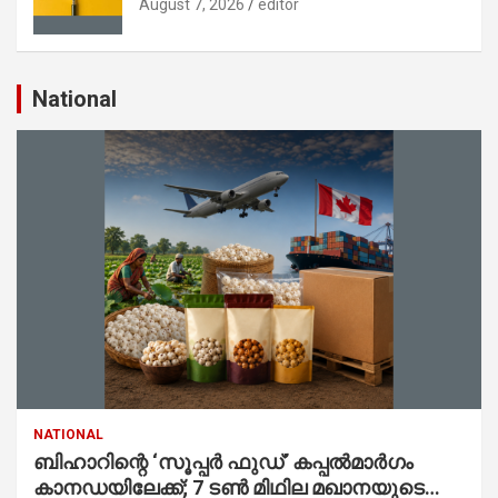
August 7, 2026
editor
National
NATIONAL
ബിഹാറിന്റെ ‘സൂപ്പർ ഫുഡ്’ കപ്പൽമാർഗം
കാനഡയിലേക്ക്; 7 ടൺ മിഥില മഖാനയുടെ