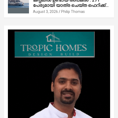
പേരുമായി യാത്ര ചെയ്ത ഫെറിക്ക്
തീപിടിത്തം; 5 മരണം, 41 പേരെ
August 3, 2026
Philip Thomas
കാണാതായി