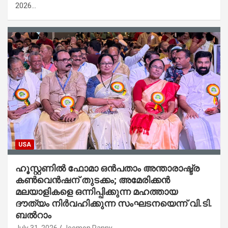
2026…
USA
ഹൂസ്റ്റണിൽ ഫോമാ ഒൻപതാം അന്താരാഷ്ട്ര
കൺവെൻഷന് തുടക്കം; അമേരിക്കൻ
മലയാളികളെ ഒന്നിപ്പിക്കുന്ന മഹത്തായ
ദൗത്യം നിർവഹിക്കുന്ന സംഘടനയെന്ന് വി.ടി.
ബൽറാം
July 31, 2026
Jeemon Ranny