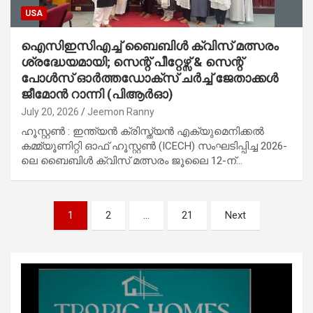
USA
ഐസിഇസിഎച്ച് ബൈബിൾ ക്വിസ് മത്സരം
ശ്രദ്ധേയമായി; സെന്റ് പീറ്റേഴ്സ് & സെന്റ്
പോൾസ് ഓർത്തഡോക്സ് ചർച്ച് ജേതാക്കൾ
ജീമോൻ റാന്നി (പിആർഓ)
July 20, 2026
Jeemon Ranny
ഹൂസ്റ്റൺ : ഇന്ത്യൻ ക്രിസ്ത്യൻ എക്യുമെനിക്കൽ
കമ്മ്യൂണിറ്റി ഓഫ് ഹൂസ്റ്റൺ (ICECH) സംഘടിപ്പിച്ച 2026-
ലെ ബൈബിൾ ക്വിസ് മത്സരം ജൂലൈ 12-ന്…
Posts
1
2
…
21
Next
pagination