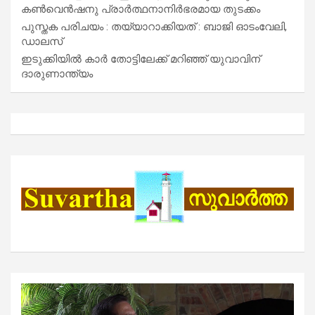
കൺവെൻഷനു പ്രാർത്ഥനാനിർഭരമായ തുടക്കം
പുസ്തക പരിചയം : തയ്യാറാക്കിയത് : ബാജി ഓടംവേലി,
ഡാലസ്
ഇടുക്കിയിൽ കാർ തോട്ടിലേക്ക് മറിഞ്ഞ് യുവാവിന്
ദാരുണാന്ത്യം