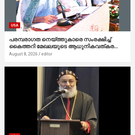
USA
പരമ്പരാഗത നെയ്ത്തുകാരെ സംരക്ഷിച്ച്
കൈത്തറി മേഖലയുടെ ആധുനികവത്കരണം
സാധ്യമാക്കും : ഡെപ്യൂട്ടി സ്പീക്കർ
August 8, 2026
editor