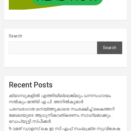
Search
Search
Recent Posts
ക്യാമ്പുകളിൽ എത്തിയില്ലെങ്കിലും ധനസഹായം
നൽകും-മന്ത്രി എ.പി. അനിൽകുമാർ
പരമ്പരാഗത നെയ്ത്തുകാരെ സംരക്ഷിച്ച് കൈത്തറി
മേഖലയുടെ ആധുനികവത്കരണം സാധ്യമാക്കും :
ഡെപ്യൂട്ടി സ്പീക്കർ
9-ാമത് ഡാളസ് കെ ഇ സി എഫ് സംയുക്ത സുവിശേഷ