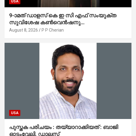
USA
9-ാമത് ഡാളസ് കെ ഇ സി എഫ് സംയുക്ത
സുവിശേഷ കൺവെൻഷനു
പ്രാർത്ഥനാനിർഭരമായ തുടക്കം
August 8, 2026
P P Cherian
USA
പുസ്തക പരിചയം : തയ്യാറാക്കിയത് : ബാജി
ഓടംവേലി, ഡാലസ്