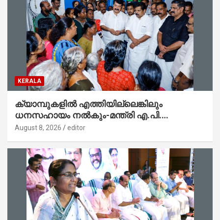
KERALA
ക്യാമ്പുകളിൽ എത്തിയില്ലെങ്കിലും
ധനസഹായം നൽകും-മന്ത്രി എ.പി.
അനിൽകുമാർ
August 8, 2026
editor