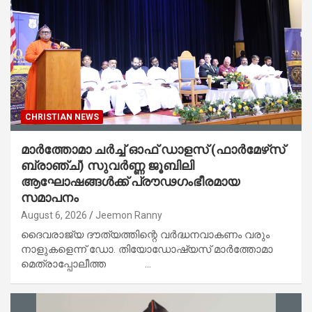
CHRISTIAN NEWS
മാർത്തോമാ ചർച്ച് ഓഫ് ഡാളസ് (ഫാർമേഴ്‌സ്
ബ്രാഞ്ച്) സുവർണ്ണ ജൂബിലി
ആഘോഷങ്ങൾക്ക് പ്രൗഢഗംഭീരമായ
സമാപനം
August 6, 2026
Jeemon Ranny
ദൈവരാജ്യ ദൗത്യത്തിന്റെ വർദ്ധനവാകണം വരും
നാളുകളെന്ന് ഡോ. തിയോഡോഷ്യസ് മാർത്തോമാ
മെത്രാപ്പോലീത്ത …