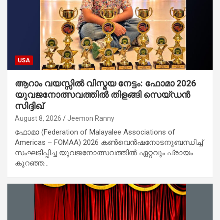
USA
ആറാം വയസ്സിൽ വിസ്മയ നേട്ടം: ഫോമാ 2026
യുവജനോത്സവത്തിൽ തിളങ്ങി സെയ്ഡൻ
സിദ്ദിഖ്
August 8, 2026
Jeemon Ranny
ഫോമാ (Federation of Malayalee Associations of
Americas – FOMAA) 2026 കൺവെൻഷനോടനുബന്ധിച്ച്
സംഘടിപ്പിച്ച യുവജനോത്സവത്തിൽ ഏറ്റവും പ്രായം
കുറഞ്ഞ…