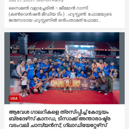
സൈമൺ വളാച്ചേരിൽ – ജീമോൻ റാന്നി
(കൺവെൻഷൻ മീഡിയ ടീം ) . ഹൂസ്റ്റൺ: ഫോമയുടെ
ജന്മനാടായ ഹൂസ്റ്റണിൽ ഒൻപതാമത് ഫോമാ…
USA
ആവേശ ഗാലറികളെ ത്രസിപ്പിച്ച് കോട്ടയം
ബ്രദേഴ്‌സ് കാനഡ, ടിസാക്ക് അന്താരാഷ്ട്ര
വടംവലി ചാമ്പ്യന്‍സ്; ഗ്ലാഡിയേറ്റേഴ്‌സ്