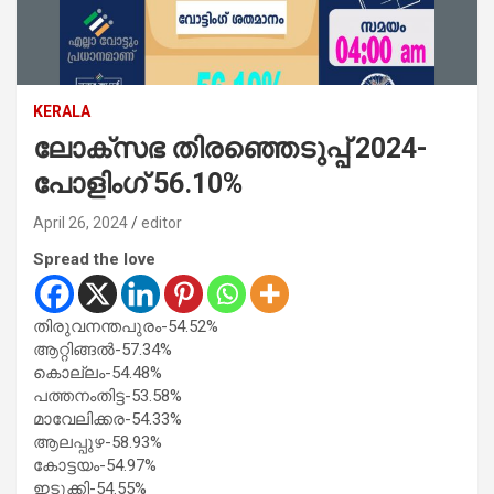
KERALA
ലോക്‌സഭ തിരഞ്ഞെടുപ്പ് 2024-
പോളിംഗ് 56.10%
April 26, 2024
editor
Spread the love
തിരുവനന്തപുരം-54.52%
ആറ്റിങ്ങൽ-57.34%
കൊല്ലം-54.48%
പത്തനംതിട്ട-53.58%
മാവേലിക്കര-54.33%
ആലപ്പുഴ-58.93%
കോട്ടയം-54.97%
ഇടുക്കി-54.55%