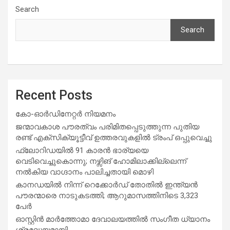
Search
Search
Recent Posts
കോ-ഓർഡിനേറ്റർ നിയമനം
ജന്മാവകാശ പൗരത്വം പരിമിതപ്പെടുത്തുന്ന പുതിയ
രണ്ട് എക്സിക്യൂട്ടീവ് ഉത്തരവുകളിൽ ട്രംപ് ഒപ്പുവെച്ചു
ഫ്ലോറിഡയിൽ 91 കാരൻ ഭാര്യയെ
വെടിവെച്ചുകൊന്നു; നഴ്സിങ് ഹോമിലാക്കില്ലെന്ന്
നൽകിയ വാഗ്ദാനം പാലിച്ചതായി മൊഴി
കാനഡയിൽ നിന്ന് റെക്കോർഡ് തോതിൽ ഇന്ത്യൻ
പൗരന്മാരെ നാടുകടത്തി; ആറുമാസത്തിനിടെ 3,323
പേർ
ഓസ്റ്റിൻ മാർത്തോമാ ദേവാലയത്തിൽ സംഗീത ധ്യാനം
ശ്രദ്ധേയമായി