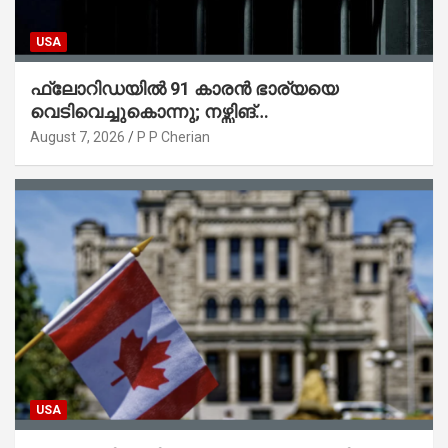
USA
ഫ്ലോറിഡയിൽ 91 കാരൻ ഭാര്യയെ
വെടിവെച്ചുകൊന്നു; നഴ്സിങ്
ഹോമിലാക്കില്ലെന്ന് നൽകിയ വാഗ്ദാനം
August 7, 2026
P P Cherian
പാലിച്ചതായി മൊഴി
USA