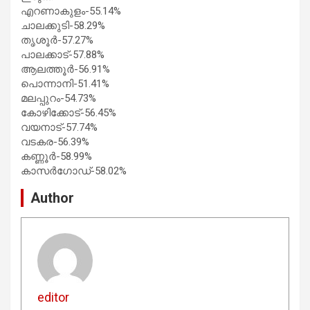
എറണാകുളം-55.14%
ചാലക്കുടി-58.29%
തൃശൂർ-57.27%
പാലക്കാട്-57.88%
ആലത്തൂർ-56.91%
പൊന്നാനി-51.41%
മലപ്പുറം-54.73%
കോഴിക്കോട്-56.45%
വയനാട്-57.74%
വടകര-56.39%
കണ്ണൂർ-58.99%
കാസർഗോഡ്-58.02%
Author
editor