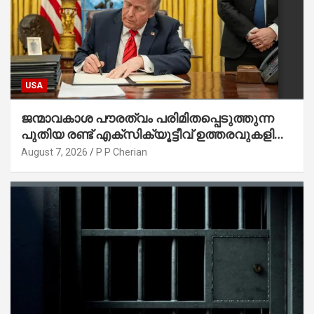
USA
ജന്മാവകാശ പൗരത്വം പരിമിതപ്പെടുത്തുന്ന
പുതിയ രണ്ട് എക്സിക്യൂട്ടീവ് ഉത്തരവുകളിൽ
ട്രംപ് ഒപ്പുവെച്ചു
August 7, 2026
P P Cherian