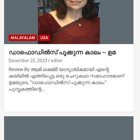
MALAYALAM
USA
ഡാഫൊഡിൽസ് പൂക്കുന്ന കാലം – ഉമ
December 25, 2023
editor
Review By ആമി ലക്ഷ്‌മി യാദൃശ്ചികമായി എന്റെ
കയ്യിൽ എത്തിപ്പെട്ട ഒരു ചെറുകഥാ സമാഹാരമാണ്‌
ഉമയുടെ, “ഡാഫൊഡിൽസ് പൂക്കുന്ന കാലം.”
പുസ്തകത്തിന്റെ…