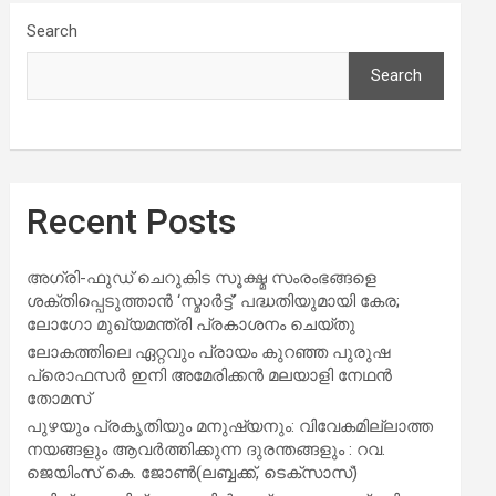
Search
Search
Recent Posts
അഗ്രി-ഫുഡ് ചെറുകിട സൂക്ഷ്മ സംരംഭങ്ങളെ
ശക്തിപ്പെടുത്താന്‍ ‘സ്മാര്‍ട്ട്’ പദ്ധതിയുമായി കേര;
ലോഗോ മുഖ്യമന്ത്രി പ്രകാശനം ചെയ്തു
ലോകത്തിലെ ഏറ്റവും പ്രായം കുറഞ്ഞ പുരുഷ
പ്രൊഫസർ ഇനി അമേരിക്കൻ മലയാളി നേഥൻ
തോമസ്
പുഴയും പ്രകൃതിയും മനുഷ്യനും: വിവേകമില്ലാത്ത
നയങ്ങളും ആവർത്തിക്കുന്ന ദുരന്തങ്ങളും : റവ.
ജെയിംസ് കെ. ജോൺ(ലബ്ബക്ക്, ടെക്സാസ്)