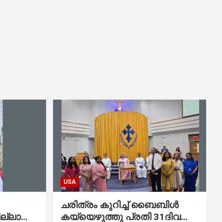
USA
ചരിത്രം കുറിച്ച് ബൈബിൾ
ല്ലാത്ത
കയ്യെഴുത്തു പ്രതി 31ദിവസം