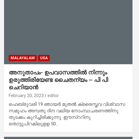
MALAYALAM
USA
അനുതാപം- ഉപവാസത്തിൽ നിന്നും
ഉരുത്തിരിയേണ്ട ചൈതന്യം – പി പി
ചെറിയാൻ
February 20, 2023
editor
ഫെബ്രുവരി 19 ഞായർ മുതൽ ക്രൈസ്തവ വിശ്വാസ
സമൂഹം അമ്പതു ദിന വലിയ നോംമ്പാചരണത്തിനു
തുടക്കം കുറിച്ചിരിക്കുന്നു. ഈസ്ററിനു
തൊട്ടുപിറകിലുളള 50…