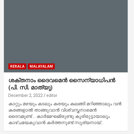
KERALA
MALAYALAM
ശക്തനാം ദൈവമെൻ സൈന്യാധിപൻ
(പി. സി. മാത്യു)
December 2, 2022
editor
കാറ്റും മഴയും കടലും കരയും കലങ്ങി മറിഞ്ഞാലും വൻ
കരങ്ങളാൽ താങ്ങുവാൻ വിശ്വസ്തനാമെൻ
ദൈവമുണ്ട്…. കാർമേഘമിരുണ്ടു കൂരിരുട്ടായാലൂം
കാഴ്ചയേകുവാൻ കർത്തനുണ്ട് സൂര്യനായ്…