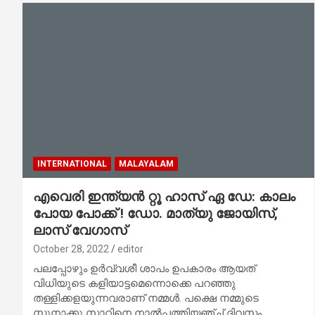
INTERNATIONAL
MALAYALAM
എവെരി ഇന്ത്യൻ റ്റൂ ഹാസ് ഏ ഡേ: കാലം
പോയ പോക്ക് ! ഡോ. മാത്യു ജോയിസ്,
ലാസ് വേഗാസ്
October 28, 2022
editor
പലപ്പോഴും ഉർവ്വശീ ശാപം ഉപകാരം ആയത്
വിധിയുടെ കളിയാട്ടമെന്നൊക്കെ പറഞ്ഞു
തള്ളിക്കളയുന്നവരാണ് നമ്മൾ. പക്ഷെ നമ്മുടെ
സുനാക്കു സാറിനെ നാൽപ്പത്തിയഞ്ച് ദിവസം…