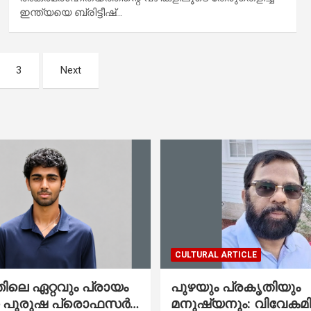
ഇന്ത്യയെ ബ്രിട്ടീഷ്…
3
Next
CULTURAL ARTICLE
ലെ ഏറ്റവും പ്രായം
പുഴയും പ്രകൃതിയും
ഞ പുരുഷ പ്രൊഫസർ
മനുഷ്യനും: വിവേകമി