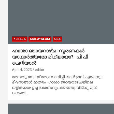
KERALA
MALAYALAM
USA
ഹാശാ ഞായറാഴ്ച- സ്മരണകൾ
യാഥാർത്യമോ മിഥ്യയോ?- പി പി
ചെറിയാൻ
April 4, 2023
editor
അമ്പതു നോമ്പ് അവസാനിപ്പിക്കാൻ ഇനി ഏതാനും
ദിവസങ്ങൾ മാത്രം. ഹാശാ ഞായറാഴ്ചയിലെ
ലളിതമായ ഉച്ച ഭക്ഷണവും കഴിഞ്ഞു വീടിനു മുൻ
വശത്ത്‌…