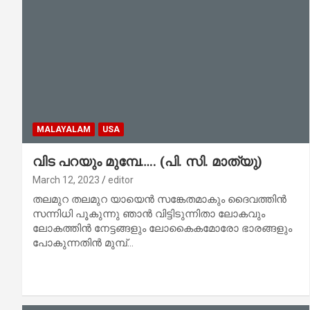
MALAYALAM
USA
വിട പറയും മുമ്പേ….. (പി. സി. മാത്യു)
March 12, 2023
editor
തലമുറ തലമുറ യായെൻ സങ്കേതമാകും ദൈവത്തിൻ
സന്നിധി പൂകുന്നു ഞാൻ വിട്ടിടുന്നിതാ ലോകവും
ലോകത്തിൻ നേട്ടങ്ങളും ലോകൈകമോരോ ഭാരങ്ങളും
പോകുന്നതിൻ മുമ്പ്…