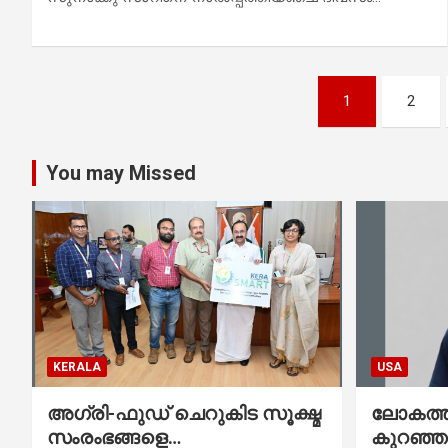
Posts
1
2
pagination
You may Missed
KERALA
USA
അഗ്രി-ഫുഡ് ചെറുകിട സൂക്ഷ്മ
ലോകത്തി
സംരംഭങ്ങളെ
കുറഞ്