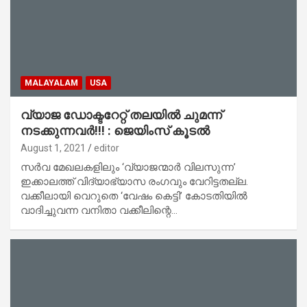
MALAYALAM
USA
വ്യാജ ഡോക്ടറേറ്റ് തലയിൽ ചുമന്ന്
നടക്കുന്നവർ!!! : ജെയിംസ് കൂടൽ
August 1, 2021
editor
സർവ മേഖലകളിലും ‘വ്യാജന്മാർ വിലസുന്ന’
ഇക്കാലത്ത് വിദ്യാഭ്യാസ രംഗവും വേറിട്ടതല്ല.
വക്കീലായി വെറുതെ ‘വേഷം കെട്ടി’ കോടതിയിൽ
വാദിച്ചുവന്ന വനിതാ വക്കീലിന്റെ…