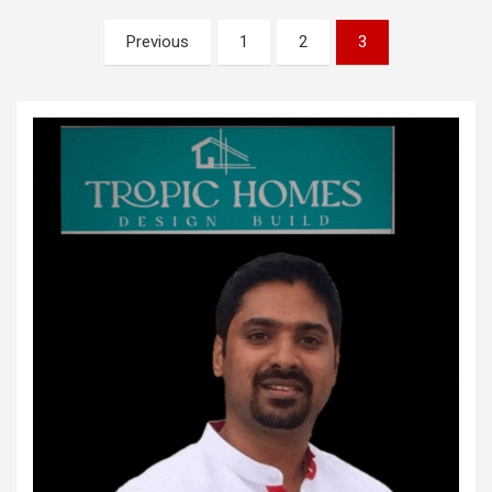
Posts
Previous
1
2
3
pagination