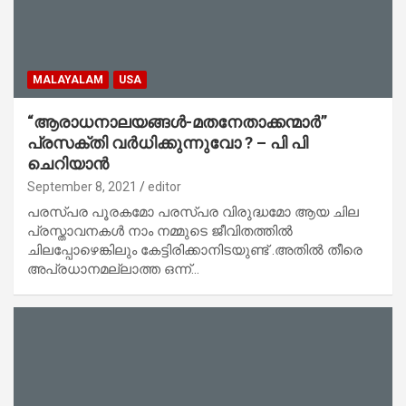
MALAYALAM
USA
“ആരാധനാലയങ്ങൾ-മതനേതാക്കന്മാർ”
പ്രസക്തി വർധിക്കുന്നുവോ ? – പി പി
ചെറിയാൻ
September 8, 2021
editor
പരസ്പര പൂരകമോ പരസ്പര വിരുദ്ധമോ ആയ ചില
പ്രസ്താവനകൾ നാം നമ്മുടെ ജീവിതത്തിൽ
ചിലപ്പോഴെങ്കിലും കേട്ടിരിക്കാനിടയുണ്ട് .അതിൽ തീരെ
അപ്രധാനമല്ലാത്ത ഒന്ന്…