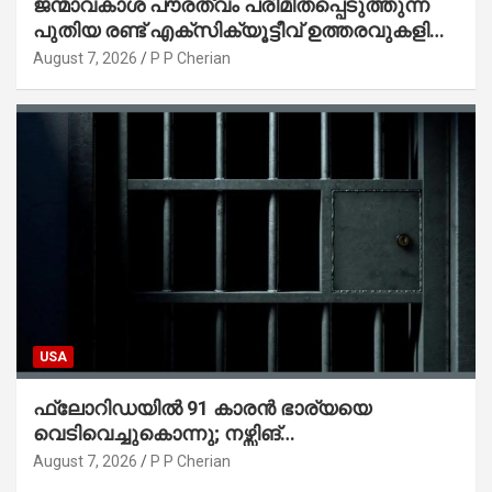
ജന്മാവകാശ പൗരത്വം പരിമിതപ്പെടുത്തുന്ന
പുതിയ രണ്ട് എക്സിക്യൂട്ടീവ് ഉത്തരവുകളിൽ
ട്രംപ് ഒപ്പുവെച്ചു
August 7, 2026
P P Cherian
USA
ഫ്ലോറിഡയിൽ 91 കാരൻ ഭാര്യയെ
വെടിവെച്ചുകൊന്നു; നഴ്സിങ്
ഹോമിലാക്കില്ലെന്ന് നൽകിയ വാഗ്ദാനം
August 7, 2026
P P Cherian
പാലിച്ചതായി മൊഴി