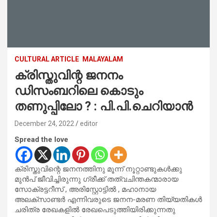
CULTURAL ARTICLE
MALAYALAM
ക്രിസ്തുവിന്റ ജനനം
ഡിസംബറിലെ കൊടും
തണുപ്പിലോ ? : പി.പി.ചെറിയാന്‍
December 24, 2022
editor
Spread the love
ക്രിസ്തുവിന്റെ ജനനത്തിനു മൂന്ന് നൂറ്റാണ്ടുകൾക്കു
മുൻപ് ജീവിച്ചിരുന്നു ഗ്രീക്ക് തത്വചിന്തകന്മാരായ
സോക്രട്ടറീസ് , അരിസ്റ്റോട്ടിൽ , മഹാനായ
അലക്സാണ്ടർ എന്നിവരുടെ ജനന-മരണ തിയ്യതികൾ
ചരിത്ര രേഖകളിൽ രേഖപെടുത്തിയിരിക്കുന്നതു