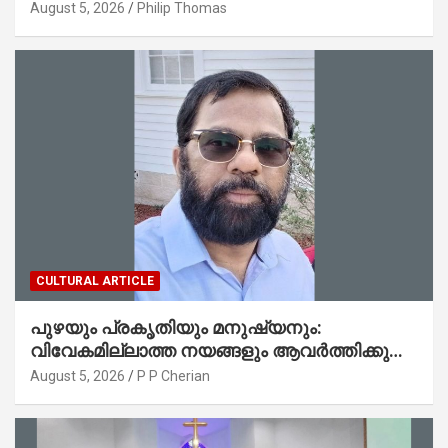
മലയാളി നേഥൻ തോമസ്
August 5, 2026
Philip Thomas
CULTURAL ARTICLE
പുഴയും പ്രകൃതിയും മനുഷ്യനും:
വിവേകമില്ലാത്ത നയങ്ങളും ആവർത്തിക്കുന്ന
ദുരന്തങ്ങളും : റവ. ജെയിംസ് കെ.
August 5, 2026
P P Cherian
ജോൺ(ലബ്ബക്ക്, ടെക്സാസ്)