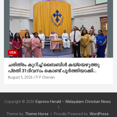
USA
ചരിത്രം കുറിച്ച് ബൈബിൾ കയ്യെഴുത്തു
പ്രതി 31ദിവസം കൊണ്ട് പൂർത്തിയാക്കി
മാർത്തോമ്മാ ചർച്ച് ഓഫ് ഡാളസ് ഫാർമേഴ്‌സ്
August 5, 2026
P P Cherian
ബ്രാഞ്ച്
Copyright © 2026
Express Herald – Malayalam Christian News
Theme by:
Theme Horse
Proudly Powered by:
WordPress