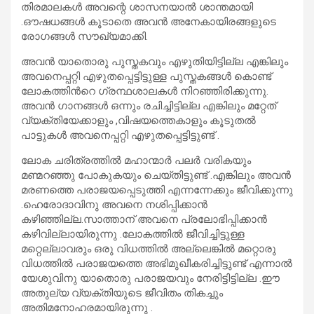
തിരമാലകൾ അവന്റെ ശാസനയാൽ ശാന്തമായി
.ഔഷധങ്ങൾ കൂടാതെ അവൻ അനേകായിരങ്ങളുടെ
രോഗങ്ങൾ സൗഖ്യമാക്കി.
അവൻ യാതൊരു പുസ്തകവും എഴുതിയിട്ടില്ല എങ്കിലും
അവനെപ്പറ്റി എഴുതപ്പെട്ടിട്ടുള്ള പുസ്തകങ്ങൾ കൊണ്ട്
ലോകത്തിൻറെ ഗ്രന്ഥശാലകൾ നിറഞ്ഞിരിക്കുന്നു.
അവൻ ഗാനങ്ങൾ ഒന്നും രചിച്ചിട്ടില്ല എങ്കിലും മറ്റേത്
വ്യക്തിയേക്കാളും ,വിഷയത്തെകാളും കൂടുതൽ
പാട്ടുകൾ അവനെപ്പറ്റി എഴുതപ്പെട്ടിട്ടുണ്ട് .
ലോക ചരിത്രത്തിൽ മഹാന്മാർ പലർ വരികയും
മണ്മറഞ്ഞു പോകുകയും ചെയ്തിട്ടുണ്ട് .എങ്കിലും അവൻ
മരണത്തെ പരാജയപ്പെടുത്തി എന്നന്നേക്കും ജീവിക്കുന്നു
.ഹെരോദാവിനു അവനെ നശിപ്പിക്കാൻ
കഴിഞ്ഞില്ല.സാത്താന് അവനെ പ്രലോഭിപ്പിക്കാൻ
കഴിവില്ലായിരുന്നു .ലോകത്തിൽ ജീവിച്ചിട്ടുള്ള
മറ്റെല്ലാവരും ഒരു വിധത്തിൽ അല്ലെങ്കിൽ മറ്റൊരു
വിധത്തിൽ പരാജയത്തെ അഭിമുഖീകരിച്ചിട്ടുണ്ട് എന്നാൽ
യേശുവിനു യാതൊരു പരാജയവും നേരിട്ടിട്ടില്ല .ഈ
അതുല്യ വ്യക്തിയുടെ ജീവിതം തികച്ചും
അതിമനോഹരമായിരുന്നു .