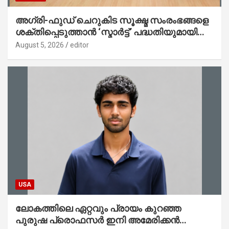
അഗ്രി-ഫുഡ് ചെറുകിട സൂക്ഷ്മ സംരംഭങ്ങളെ
ശക്തിപ്പെടുത്താന്‍ ‘സ്മാര്‍ട്ട്’ പദ്ധതിയുമായി
കേര; ലോഗോ മുഖ്യമന്ത്രി പ്രകാശനം
August 5, 2026
editor
ചെയ്തു
USA
ലോകത്തിലെ ഏറ്റവും പ്രായം കുറഞ്ഞ
പുരുഷ പ്രൊഫസർ ഇനി അമേരിക്കൻ