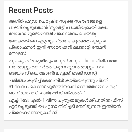
Recent Posts
അഗ്രി-ഫുഡ് ചെറുകിട സൂക്ഷ്മ സംരംഭങ്ങളെ
ശക്തിപ്പെടുത്താന്‍ ‘സ്മാര്‍ട്ട്’ പദ്ധതിയുമായി കേര;
ലോഗോ മുഖ്യമന്ത്രി പ്രകാശനം ചെയ്തു
ലോകത്തിലെ ഏറ്റവും പ്രായം കുറഞ്ഞ പുരുഷ
പ്രൊഫസർ ഇനി അമേരിക്കൻ മലയാളി നേഥൻ
തോമസ്
പുഴയും പ്രകൃതിയും മനുഷ്യനും: വിവേകമില്ലാത്ത
നയങ്ങളും ആവർത്തിക്കുന്ന ദുരന്തങ്ങളും : റവ.
ജെയിംസ് കെ. ജോൺ(ലബ്ബക്ക്, ടെക്സാസ്)
ചരിത്രം കുറിച്ച് ബൈബിൾ കയ്യെഴുത്തു പ്രതി
31ദിവസം കൊണ്ട് പൂർത്തിയാക്കി മാർത്തോമ്മാ ചർച്ച്
ഓഫ് ഡാളസ് ഫാർമേഴ്‌സ് ബ്രാഞ്ച്
എച്ച്-1ബി, എൽ-1 വിസ പുതുക്കലുകൾക്ക് പുതിയ ഫീസ്
ഏർപ്പെടുത്തി യു.എസ്; തിരിച്ചടി നേരിടുന്നത് ഇന്ത്യൻ
പ്രൊഫഷണലുകൾക്ക്