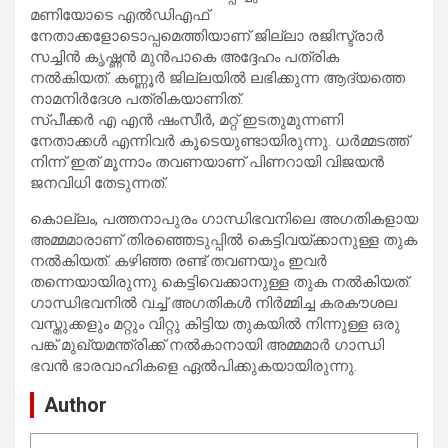
മണിയോടെ എൽഡിഎഫ്
നേതാക്കളോടൊപ്പമെത്തിയാണ് ജില്ലാ രജിസ്ട്രാർ
സച്ചിൻ കൃഷ്ണൻ മുൻപാകെ അദ്ദേഹം പത്രിക
നൽകിയത്. കണ്ണൂർ ജില്ലയിൽ ലഭിക്കുന്ന ആദ്യത്തെ
നാമനിർദേശ പത്രികയാണിത്.
സ്പീക്കർ എ എൻ ഷംസീർ, മറ്റ് ഇടതുമുന്നണി
നേതാക്കൾ എന്നിവർ കൂടെയുണ്ടായിരുന്നു. ധർമ്മടത്ത്
നിന്ന് ഇത് മൂന്നാം തവണയാണ് പിണറായി വിജയൻ
ജനവിധി തേടുന്നത്.
കൊല്ലം, പത്തനാപുരം ഗാന്ധിഭവനിലെ അഗതികളായ
അമ്മമാരാണ് തിരഞ്ഞെടുപ്പിൽ കെട്ടിവയ്ക്കാനുള്ള തുക
നൽകിയത്. കഴിഞ്ഞ രണ്ട് തവണയും ഇവർ
തന്നെയായിരുന്നു കെട്ടിവെക്കാനുള്ള തുക നൽകിയത്.
ഗാന്ധിഭവനിൽ വച്ച് അഗതികൾ നിർമ്മിച്ച കരകൗശല
വസ്തുക്കളും മറ്റും വിറ്റു കിട്ടിയ തുകയിൽ നിന്നുള്ള ഒരു
പങ്ക് മുഖ്യമന്ത്രിക്ക് നൽകാനായി അമ്മമാർ ഗാന്ധി
ഭവൻ ഭാരവാഹികളെ ഏൽപിക്കുകയായിരുന്നു.
Author