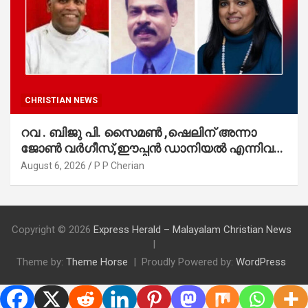
CHRISTIAN NEWS
റവ . ബിജു പി. സൈമൺ ,ഷെലിന് അന്നാ
ജോൺ വർഗീസ്,ഈപ്പൻ ഡാനിയൽ എന്നിവർ
മാർത്തോമാ സഭാ കൗൺസിലിലേക്കു
August 6, 2026
P P Cherian
തിരഞ്ഞെടുക്കപ്പെട്ടു
Copyright © 2026
Express Herald – Malayalam Christian News
Theme by:
Theme Horse
Proudly Powered by:
WordPress