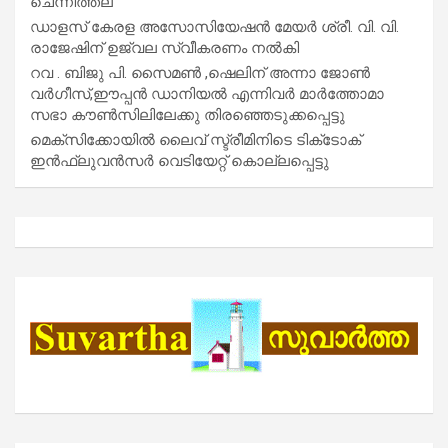
ചെന്നിത്തല
ഡാളസ് കേരള അസോസിയേഷൻ മേയർ ശ്രീ. വി. വി.
രാജേഷിന് ഉജ്വല സ്വീകരണം നൽകി
റവ . ബിജു പി. സൈമൺ ,ഷെലിന് അന്നാ ജോൺ
വർഗീസ്,ഈപ്പൻ ഡാനിയൽ എന്നിവർ മാർത്തോമാ
സഭാ കൗൺസിലിലേക്കു തിരഞ്ഞെടുക്കപ്പെട്ടു
മെക്സിക്കോയിൽ ലൈവ് സ്ട്രീമിനിടെ ടിക്‌ടോക്
ഇൻഫ്ലുവൻസർ വെടിയേറ്റ് കൊല്ലപ്പെട്ടു