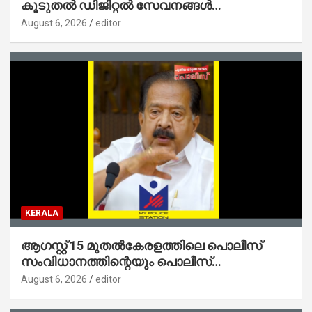
കൂടുതൽ ഡിജിറ്റൽ സേവനങ്ങൾ
ജനങ്ങളിലേക്കെത്തിക്കും – മന്ത്രി സി പി
August 6, 2026
editor
ജോൺ
KERALA
ആഗസ്റ്റ് 15 മുതല്‍കേരളത്തിലെ പൊലീസ്
സംവിധാനത്തിന്റെയും പൊലീസ്
സ്റ്റേഷനുകളുടെയും മുഖഛായ മാറുകയാണ് :
August 6, 2026
editor
ആഭ്യന്തരമന്ത്രി ശ്രീ.രമേശ് ചെന്നിത്തല