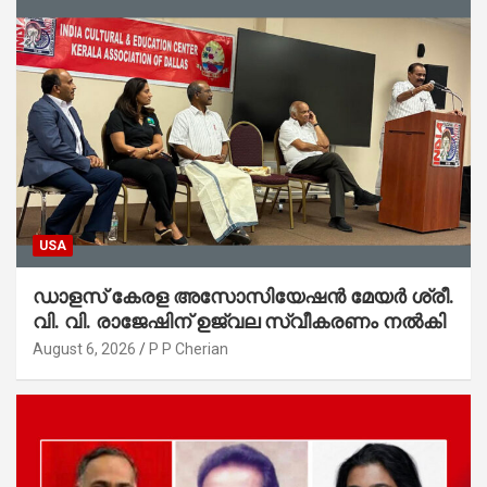
USA
ഡാളസ് കേരള അസോസിയേഷൻ മേയർ ശ്രീ.
വി. വി. രാജേഷിന് ഉജ്വല സ്വീകരണം നൽകി
August 6, 2026
P P Cherian