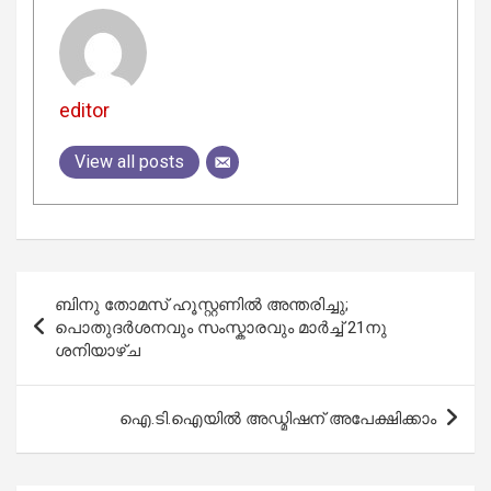
editor
View all posts
Post
ബിനു തോമസ് ഹൂസ്റ്റണിൽ അന്തരിച്ചു;
navigation
പൊതുദർശനവും സംസ്കാരവും മാർച്ച് 21നു
ശനിയാഴ്ച
ഐ.ടി.ഐയിൽ അഡ്മിഷന് അപേക്ഷിക്കാം