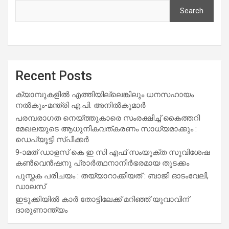
Search
Recent Posts
ക്യാമ്പുകളിൽ എത്തിയില്ലെങ്കിലും ധനസഹായം
നൽകും-മന്ത്രി എ.പി. അനിൽകുമാർ
പരമ്പരാഗത നെയ്ത്തുകാരെ സംരക്ഷിച്ച് കൈത്തറി
മേഖലയുടെ ആധുനികവത്കരണം സാധ്യമാക്കും :
ഡെപ്യൂട്ടി സ്പീക്കർ
9-ാമത് ഡാളസ് കെ ഇ സി എഫ് സംയുക്ത സുവിശേഷ
കൺവെൻഷനു പ്രാർത്ഥനാനിർഭരമായ തുടക്കം
പുസ്തക പരിചയം : തയ്യാറാക്കിയത് : ബാജി ഓടംവേലി,
ഡാലസ്
ഇടുക്കിയിൽ കാർ തോട്ടിലേക്ക് മറിഞ്ഞ് യുവാവിന്
ദാരുണാന്ത്യം