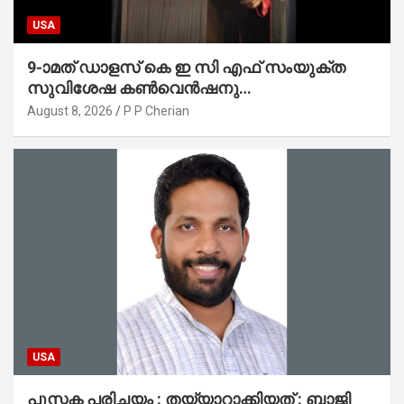
USA
9-ാമത് ഡാളസ് കെ ഇ സി എഫ് സംയുക്ത
സുവിശേഷ കൺവെൻഷനു
പ്രാർത്ഥനാനിർഭരമായ തുടക്കം
August 8, 2026
P P Cherian
USA
പുസ്തക പരിചയം : തയ്യാറാക്കിയത് : ബാജി