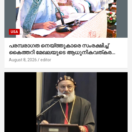
USA
പരമ്പരാഗത നെയ്ത്തുകാരെ സംരക്ഷിച്ച്
കൈത്തറി മേഖലയുടെ ആധുനികവത്കരണം
സാധ്യമാക്കും : ഡെപ്യൂട്ടി സ്പീക്കർ
August 8, 2026
editor