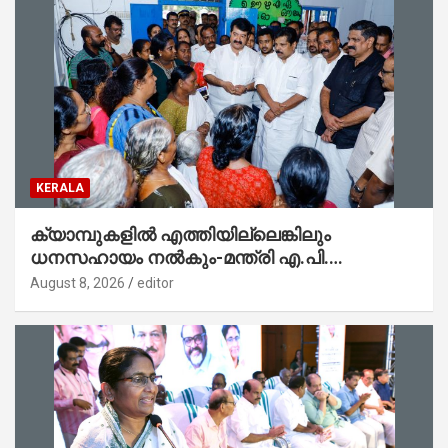
KERALA
ക്യാമ്പുകളിൽ എത്തിയില്ലെങ്കിലും
ധനസഹായം നൽകും-മന്ത്രി എ.പി.
അനിൽകുമാർ
August 8, 2026
editor