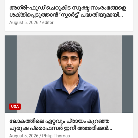
അഗ്രി-ഫുഡ് ചെറുകിട സൂക്ഷ്മ സംരംഭങ്ങളെ
ശക്തിപ്പെടുത്താന്‍ ‘സ്മാര്‍ട്ട്’ പദ്ധതിയുമായി
കേര; ലോഗോ മുഖ്യമന്ത്രി പ്രകാശനം
August 5, 2026
editor
ചെയ്തു
USA
ലോകത്തിലെ ഏറ്റവും പ്രായം കുറഞ്ഞ
പുരുഷ പ്രൊഫസർ ഇനി അമേരിക്കൻ
മലയാളി നേഥൻ തോമസ്
August 5, 2026
Philip Thomas