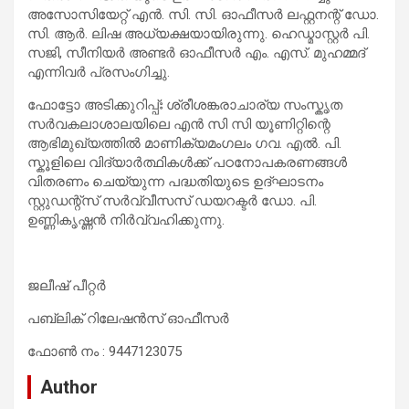
അസോസിയേറ്റ് എൻ. സി. സി. ഓഫീസർ ലഫ്റ്റനന്റ് ഡോ.
സി. ആർ. ലിഷ അധ്യക്ഷയായിരുന്നു. ഹെഡ്മാസ്റ്റർ പി.
സജി, സീനിയർ അണ്ടർ ഓഫീസർ എം. എസ്. മുഹമ്മദ്
എന്നിവർ പ്രസംഗിച്ചു.
ഫോട്ടോ അടിക്കുറിപ്പ്ഃ ശ്രീശങ്കരാചാര്യ സംസ്കൃത
സർവകലാശാലയിലെ എൻ സി സി യൂണിറ്റിന്റെ
ആഭിമുഖ്യത്തിൽ മാണിക്യമംഗലം ഗവ. എൽ. പി.
സ്കൂളിലെ വിദ്യാർത്ഥികൾക്ക് പഠനോപകരണങ്ങൾ
വിതരണം ചെയ്യുന്ന പദ്ധതിയുടെ ഉദ്ഘാടനം
സ്റ്റുഡന്റ്സ് സർവ്വീസസ് ഡയറക്ടർ ഡോ. പി.
ഉണ്ണികൃഷ്ണൻ നിർവ്വഹിക്കുന്നു.
ജലീഷ് പീറ്റർ
പബ്ലിക് റിലേഷൻസ് ഓഫീസർ
ഫോൺ നം : 9447123075
Author