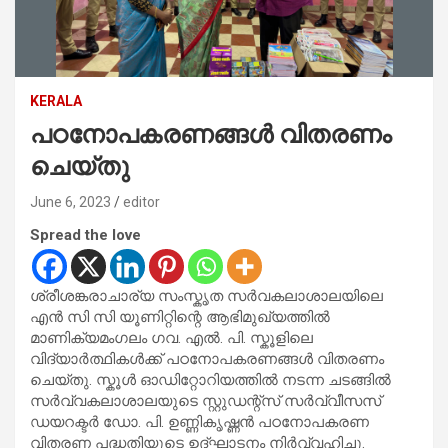
KERALA
പഠനോപകരണങ്ങൾ വിതരണം
ചെയ്തു
June 6, 2023
editor
Spread the love
ശ്രീശങ്കരാചാര്യ സംസ്കൃത സർവകലാശാലയിലെ
എൻ സി സി യൂണിറ്റിന്റെ ആഭിമുഖ്യത്തിൽ
മാണിക്യമംഗലം ഗവ. എൽ. പി. സ്കൂളിലെ
വിദ്യാർത്ഥികൾക്ക് പഠനോപകരണങ്ങൾ വിതരണം
ചെയ്തു. സ്കൂൾ ഓഡിറ്റോറിയത്തിൽ നടന്ന ചടങ്ങിൽ
സർവ്വകലാശാലയുടെ സ്റ്റുഡന്റ്സ് സർവ്വീസസ്
ഡയറക്ടർ ഡോ. പി. ഉണ്ണികൃഷ്ണൻ പഠനോപകരണ
വിതരണ പദ്ധതിയുടെ ഉദ്ഘാടനം നിർവ്വഹിച്ചു.