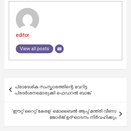
editor
View all posts
Post
പ്രാദേശിക സംസ്കാരത്തിന്റെ വേറിട്ട
navigation
പ്രദർശനമൊരുക്കി ഫെഡറൽ ബാങ്ക്
‘ഈറ്റ് റൈറ്റ് കേരള’ മൊബൈല്‍ ആപ്പ് മന്ത്രി വീണാ
ജോര്‍ജ് ഉദ്ഘാടനം നിര്‍വഹിക്കും