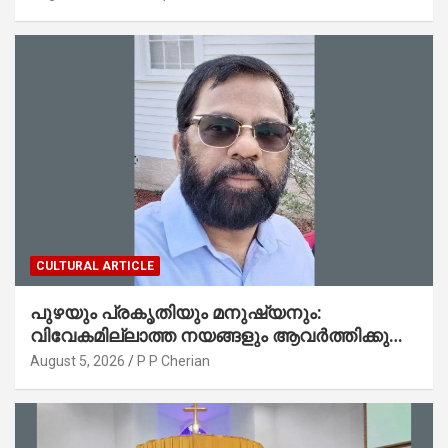
CULTURAL ARTICLE
പുഴയും പ്രകൃതിയും മനുഷ്യനും:
വിവേകമില്ലാത്ത നയങ്ങളും ആവർത്തിക്കുന്ന
ദുരന്തങ്ങളും : റവ. ജെയിംസ് കെ.
August 5, 2026
P P Cherian
ജോൺ(ലബ്ബക്ക്, ടെക്സാസ്)