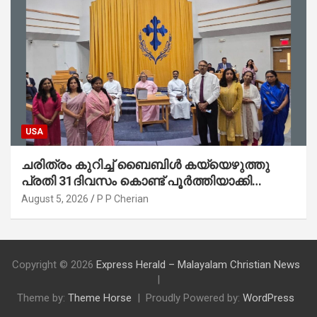
USA
ചരിത്രം കുറിച്ച് ബൈബിൾ കയ്യെഴുത്തു
പ്രതി 31ദിവസം കൊണ്ട് പൂർത്തിയാക്കി
മാർത്തോമ്മാ ചർച്ച് ഓഫ് ഡാളസ് ഫാർമേഴ്‌സ്
August 5, 2026
P P Cherian
ബ്രാഞ്ച്
Copyright © 2026
Express Herald – Malayalam Christian News
Theme by:
Theme Horse
Proudly Powered by:
WordPress