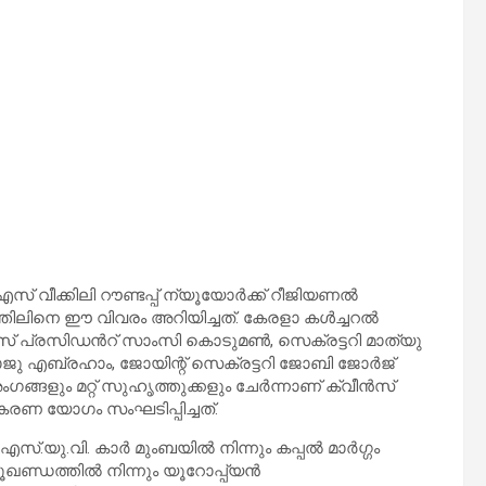
് വീക്കിലി റൗണ്ടപ്പ് ന്യൂയോർക്ക് റീജിയണൽ
ത്തിലിനെ ഈ വിവരം അറിയിച്ചത്. കേരളാ കൾച്ചറൽ
് പ്രസിഡൻറ് സാംസി കൊടുമൺ, സെക്രട്ടറി മാത്യു
ു എബ്രഹാം, ജോയിന്റ് സെക്രട്ടറി ജോബി ജോർജ്
ംഗങ്ങളും മറ്റ് സുഹൃത്തുക്കളും ചേർന്നാണ് ക്വീൻസ്
കരണ യോഗം സംഘടിപ്പിച്ചത്.
സ്.യു.വി. കാർ മുംബയിൽ നിന്നും കപ്പൽ മാർഗ്ഗം
ഭൂഖണ്ഡത്തിൽ നിന്നും യൂറോപ്പ്യൻ