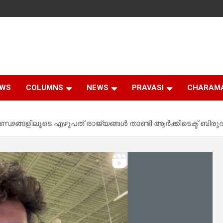
EWS
COLUMNS
NEWS
PRAVASI
CHARAM
ഖണ്ഢങ്ങളിലൂടെ എഴുപത് രാജ്യങ്ങൾ താണ്ടി ആർക്കിടെക്ട് ബിരു