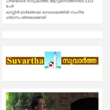
പൗരന്മാരെ നാടുകടത്തി; ആറുമാസത്തിനിടെ 3,323
പേർ
ഓസ്റ്റിൻ മാർത്തോമാ ദേവാലയത്തിൽ സംഗീത
ധ്യാനം ശ്രദ്ധേയമായി