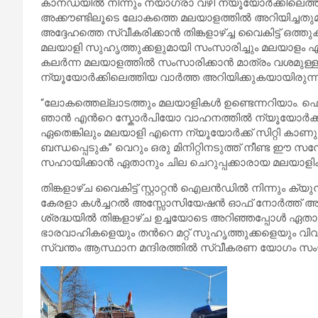
കാനഡയിൽ നിന്നും നയാഗ്രാ വഴി ന്യൂയോർക്കിലെത്തി
അക്കൗണ്ടിലൂടെ ലോകത്തെ മലയാളത്തിൽ അറിയിച്ചതു
അദ്ദേഹത്തെ സ്വീകരിക്കാൻ തിങ്കളാഴ്ച്ച വൈകിട്ട് ഒത്
മലയാളി സുഹൃത്തുക്കളുമായി സംസാരിച്ചും മലയാളം എ
കലർന്ന മലയാളത്തിൽ സംസാരിക്കാൻ മാത്രം വശമുള്ള
ന്യൂയോർക്കിലെത്തിയ വാർത്ത അറിയിക്കുകയായിരുന്ന
“ലോകത്തെല്ലാടത്തും മലയാളികൾ ഉണ്ടെന്നറിയാം. ഫ
ഞാൻ എൻറെ സ്കോർപിയോ വാഹനത്തിൽ ന്യൂയോർക്ക് സിറ്
ഏതെങ്കിലും മലയാളി എന്നെ ന്യൂയോർക്ക് സിറ്റി കാ
ബന്ധപ്പെടുക” വെറും ഒരു മിനിറ്റിനടുത്ത് നീണ്ട ഈ സന
സഹായിക്കാൻ ഏതാനും ചില ചെറുപ്പക്കാരായ മലയാളി
തിങ്കളാഴ്ച വൈകിട്ട് സ്റ്റാറ്റൻ ഐലൻഡിൽ നിന്നു
കേരളാ കൾച്ചറൽ അസ്സോസിയേഷൻ ഓഫ് നോർത്ത് അമേരിക്
ശ്രദ്ധയിൽ തിങ്കളാഴ്ച ഉച്ചയോടെ അറിഞ്ഞപ്പോൾ ഏ
ഭാരവാഹികളെയും തൻറെ മറ്റ് സുഹൃത്തുക്കളെയും വിവര
സ്വന്തം ആസ്ഥാന മന്ദിരത്തിൽ സ്വീകരണ യോഗം സംഘടിപ