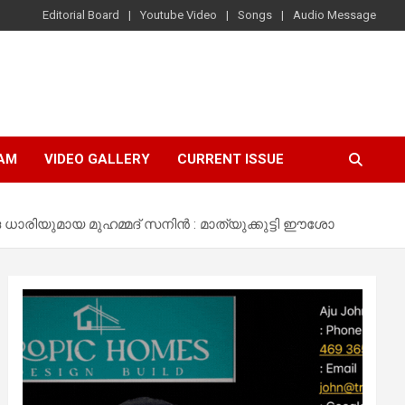
Editorial Board
Youtube Video
Songs
Audio Message
AM
VIDEO GALLERY
CURRENT ISSUE
ദ ധാരിയുമായ മുഹമ്മദ് സനിൻ : മാത്യുക്കുട്ടി ഈശോ