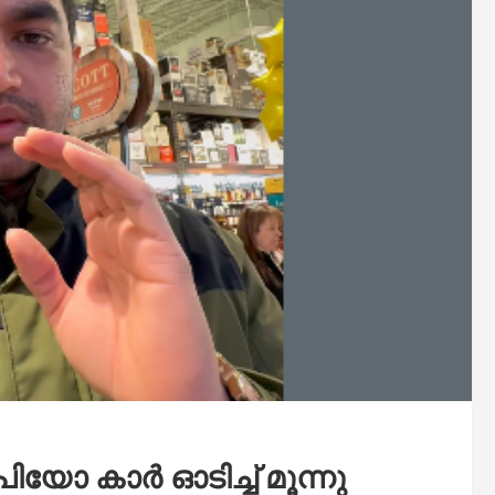
യോ കാർ ഓടിച്ച് മൂന്നു