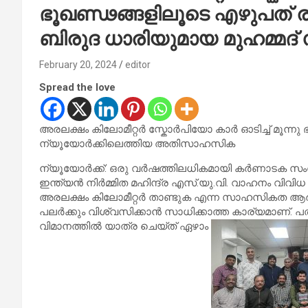
ഭൂഖണ്ഢങ്ങളിലൂടെ എഴുപത് രാ
ബിരുദ ധാരിയുമായ മുഹമ്മദ് 
February 20, 2024
editor
Spread the love
അരലക്ഷം കിലോമീറ്റർ സ്കോർപിയോ കാർ ഓടിച്ച് മൂന്നു
ന്യൂയോർക്കിലെത്തിയ അതിസാഹസിക
ന്യൂയോർക്ക്: ഒരു വർഷത്തിലധികമായി കർണാടക സംസ്‌ഥ
ഇന്ത്യൻ നിർമ്മിത മഹിന്ദ്ര എസ്.യു.വി. വാഹനം വിവ
അരലക്ഷം കിലോമീറ്റർ താണ്ടുക എന്ന സാഹസികത ആർക്ക
പലർക്കും വിശ്വസിക്കാൻ സാധിക്കാത്ത കാര്യമാണ്
വിമാനത്തിൽ യാത്ര ചെയ്ത് ഏഴാം