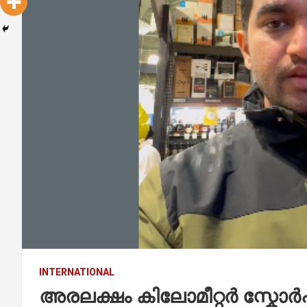
INTERNATIONAL
അരലക്ഷം കിലോമീറ്റർ സ്കോർപി