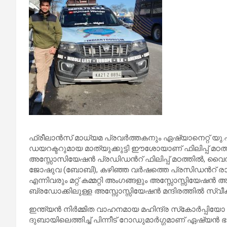
ഫ്രീലാൻസ് മാധ്യമ പ്രവർത്തകനും ഏഷ്യാനെറ്റ് യു.എസ
ഡയറക്ടറുമായ മാത്യുക്കുട്ടി ഈശോയാണ് ഫിലിപ്പ് മഠ
അസ്സോസിയേഷൻ പ്രഡിഡൻറ് ഫിലിപ്പ് മഠത്തിൽ, വൈസ
ജോഷുവ (ബോബി), കഴിഞ്ഞ വർഷത്തെ പ്രസിഡൻറ് രാജ
എന്നിവരും മറ്റ് കമ്മറ്റി അംഗങ്ങളും അസ്സോസ്സിയേഷൻ അ
ബ്രഡോക്കിലുള്ള അസ്സോസ്സിയേഷൻ മന്ദിരത്തിൽ സ്വീ
ഇന്ത്യൻ നിർമ്മിത വാഹനമായ മഹിന്ദ്ര സ്‌കോർപ്പിയോ എ
ദുബായിലെത്തിച്ച് പിന്നീട് റോഡുമാർഗ്ഗമാണ് ഏഷ്യൻ 