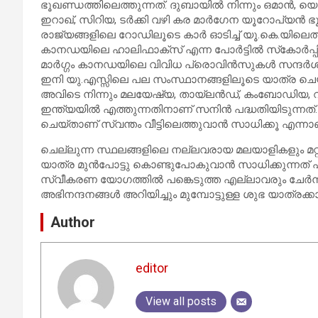
ഭൂഖണ്ഡത്തിലെത്തുന്നത്. ദുബായിൽ നിന്നും ഒമാൻ, യ
ഇറാഖ്, സിറിയ, ടർക്കി വഴി കര മാർഗേന യൂറോപ്യൻ ഭൂഖ
രാജ്യങ്ങളിലെ റോഡിലൂടെ കാർ ഓടിച്ച് യൂ.കെ.യിലെത്തുന
കാനഡയിലെ ഹാലിഫാക്സ് എന്ന പോർട്ടിൽ സ്‌കോർപ്പിയോ
മാർഗ്ഗം കാനഡയിലെ വിവിധ പ്രൊവിൻസുകൾ സന്ദർശിച്
ഇനി യു.എസ്സിലെ പല സംസ്ഥാനങ്ങളിലൂടെ യാത്ര ചെയ്ത് 
അവിടെ നിന്നും മലയേഷ്യ, തായ്‌ലൻഡ്, കംബോഡിയ, വിയ
ഇന്ത്യയിൽ എത്തുന്നതിനാണ് സനിൻ പദ്ധതിയിടുന്നത്
ചെയ്താണ് സ്വന്തം വീട്ടിലെത്തുവാൻ സാധിക്കൂ എ
ചെല്ലുന്ന സ്ഥലങ്ങളിലെ നല്ലവരായ മലയാളികളും മറ്
യാത്ര മുൻപോട്ടു കൊണ്ടുപോകുവാൻ സാധിക്കുന്നത് എന്ന
സ്വീകരണ യോഗത്തിൽ പങ്കെടുത്ത എല്ലാവരും ചേർന
അഭിനന്ദനങ്ങൾ അറിയിച്ചും മുമ്പോട്ടുള്ള ശുഭ യാത്രക്ക
Author
editor
View all posts