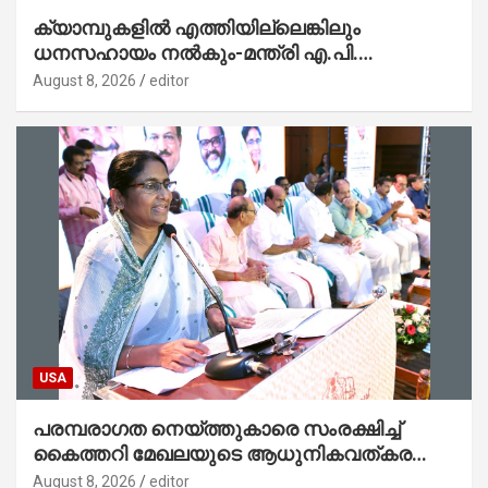
ക്യാമ്പുകളിൽ എത്തിയില്ലെങ്കിലും
ധനസഹായം നൽകും-മന്ത്രി എ.പി.
അനിൽകുമാർ
August 8, 2026
editor
USA
പരമ്പരാഗത നെയ്ത്തുകാരെ സംരക്ഷിച്ച്
കൈത്തറി മേഖലയുടെ ആധുനികവത്കരണം
സാധ്യമാക്കും : ഡെപ്യൂട്ടി സ്പീക്കർ
August 8, 2026
editor