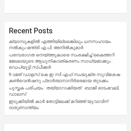
Recent Posts
ക്യാമ്പുകളിൽ എത്തിയില്ലെങ്കിലും ധനസഹായം
നൽകും-മന്ത്രി എ.പി. അനിൽകുമാർ
പരമ്പരാഗത നെയ്ത്തുകാരെ സംരക്ഷിച്ച് കൈത്തറി
മേഖലയുടെ ആധുനികവത്കരണം സാധ്യമാക്കും :
ഡെപ്യൂട്ടി സ്പീക്കർ
9-ാമത് ഡാളസ് കെ ഇ സി എഫ് സംയുക്ത സുവിശേഷ
കൺവെൻഷനു പ്രാർത്ഥനാനിർഭരമായ തുടക്കം
പുസ്തക പരിചയം : തയ്യാറാക്കിയത് : ബാജി ഓടംവേലി,
ഡാലസ്
ഇടുക്കിയിൽ കാർ തോട്ടിലേക്ക് മറിഞ്ഞ് യുവാവിന്
ദാരുണാന്ത്യം