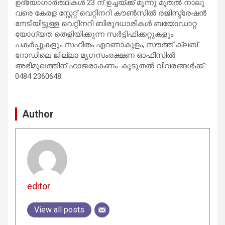
ഉദ്യോഗാർത്ഥികൾ 23 ന് ഉച്ചയ്ക്ക് മൂന്നു മുതൽ നാലു
വരെ കേരള സ്റ്റേറ്റ് വെറ്റിനറി കൗൺസിൽ രജിസ്ട്രേഷൻ
നേടിയിട്ടുള്ള വെറ്റിനറി ബിരുദധാരികൾ ബയോഡാറ്റ
യോഗ്യത തെളിയിക്കുന്ന സർട്ടിഫിക്കറ്റുകളും
പകർപ്പുകളും സഹിതം എറണാകുളം, സൗത്ത് ക്ലബ്
റോഡിലെ ജില്ലാ മൃഗസംരക്ഷണ ഓഫീസിൽ
അഭിമുഖത്തിന് ഹാജരാകണം. കൂടുതൽ വിവരങ്ങൾക്ക് :
0484 2360648.
Author
editor
View all posts