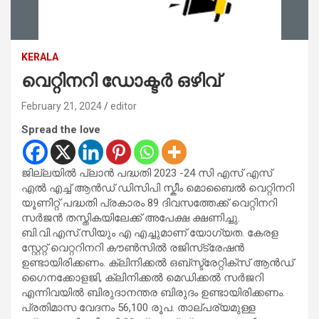
KERALA
വെറ്റിനറി ഡോക്ടർ ഒഴിവ്
February 21, 2024
editor
Spread the love
ജില്ലയിൽ പ്ലാൻ പദ്ധതി 2023 -24 സി എസ് എസ്
എൽ എച്ച് ആൻഡ് ഡിസിപി സ്കീം മൊബൈൽ വെറ്റിനറി
യൂണിറ്റ് പദ്ധതി പ്രകാരം 89 ദിവസത്തേക്ക് വെറ്റിനറി
സർജൻ തസ്തികയിലേക്ക് അപേക്ഷ ക്ഷണിച്ചു.
ബി.വി.എസ്.സിയും എ എച്ചുമാണ് യോഗ്യത. കേരള
സ്റ്റേറ്റ് വെറ്ററിനറി കൗൺസിൽ രജിസ്‌ട്രേഷൻ
ഉണ്ടായിരിക്കണം. ക്ലിനിക്കൽ ഒബ്സ്ട്രേറ്റിക്സ് ആൻഡ്
ഗൈനക്കോളജി, ക്ലിനിക്കൽ മെഡിക്കൽ സർജറി
എന്നിവയിൽ ബിരുദാനന്തര ബിരുദം ഉണ്ടായിരിക്കണം.
പ്രതിമാസ വേദനം 56,100 രൂപ. താല്പര്യമുള്ള