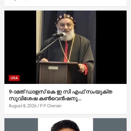
USA
9-ാമത് ഡാളസ് കെ ഇ സി എഫ് സംയുക്ത
സുവിശേഷ കൺവെൻഷനു
പ്രാർത്ഥനാനിർഭരമായ തുടക്കം
August 8, 2026
P P Cherian