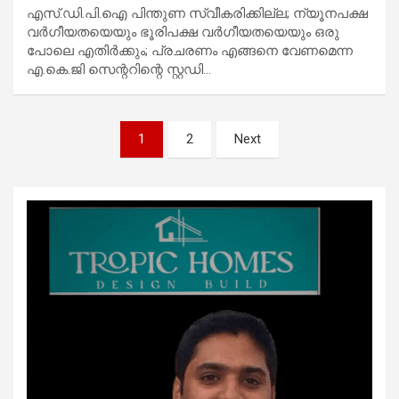
എസ്.ഡി.പി.ഐ പിന്തുണ സ്വീകരിക്കില്ല; ന്യൂനപക്ഷ
വര്‍ഗീയതയെയും ഭൂരിപക്ഷ വര്‍ഗീയതയെയും ഒരു
പോലെ എതിര്‍ക്കും; പ്രചരണം എങ്ങനെ വേണമെന്ന
എ.കെ.ജി സെന്ററിന്റെ സ്റ്റഡി…
Posts
1
2
Next
pagination