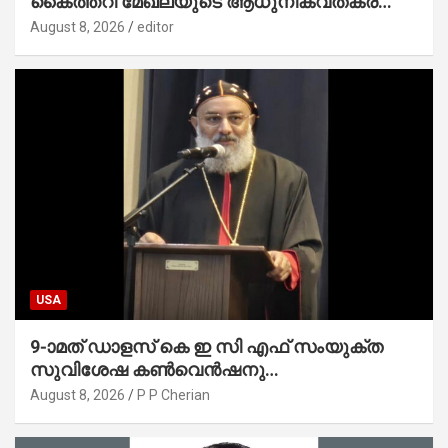
കൈത്തറി മേഖലയുടെ ആധുനികവത്കരണം
സാധ്യമാക്കും : ഡെപ്യൂട്ടി സ്പീക്കർ
August 8, 2026
editor
USA
9-ാമത് ഡാളസ് കെ ഇ സി എഫ് സംയുക്ത
സുവിശേഷ കൺവെൻഷനു
പ്രാർത്ഥനാനിർഭരമായ തുടക്കം
August 8, 2026
P P Cherian