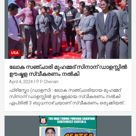
USA
ലോക സഞ്ചാരി മുഹമ്മദ് സിനാന് ഡാളസ്സിൽ
ഊഷ്മള സ്വീകരണം നൽകി
April 4, 2024
P P Cherian
ഫ്രിസ്കോ (ഡാളസ്) : ലോക സഞ്ചാരിയായ മുഹമ്മദ്
സിനാന് ഡാളസ്സിൽ ഊഷ്മളമായ സ്വീകരണം നല്‍കി
ഏപ്രിൽ 3 ബുധനാഴ്ചയാണ് സ്വീകരണം ഒരുക്കിയത്…