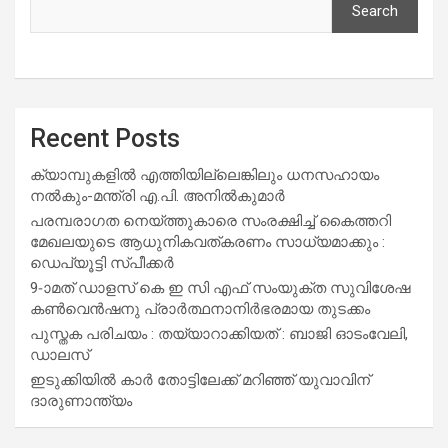
Search
Recent Posts
ക്യാമ്പുകളിൽ എത്തിയില്ലെങ്കിലും ധനസഹായം
നൽകും-മന്ത്രി എ.പി. അനിൽകുമാർ
പരമ്പരാഗത നെയ്ത്തുകാരെ സംരക്ഷിച്ച് കൈത്തറി
മേഖലയുടെ ആധുനികവത്കരണം സാധ്യമാക്കും :
ഡെപ്യൂട്ടി സ്പീക്കർ
9-ാമത് ഡാളസ് കെ ഇ സി എഫ് സംയുക്ത സുവിശേഷ
കൺവെൻഷനു പ്രാർത്ഥനാനിർഭരമായ തുടക്കം
പുസ്തക പരിചയം : തയ്യാറാക്കിയത് : ബാജി ഓടംവേലി,
ഡാലസ്
ഇടുക്കിയിൽ കാർ തോട്ടിലേക്ക് മറിഞ്ഞ് യുവാവിന്
ദാരുണാന്ത്യം