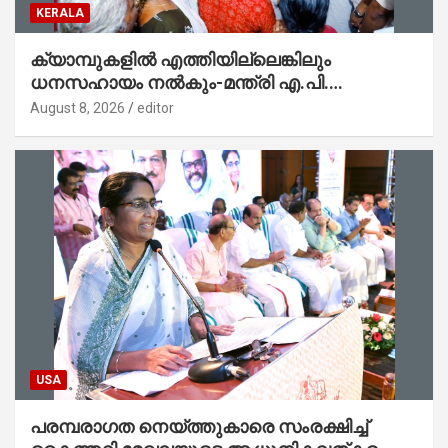
KERALA
ക്യാമ്പുകളിൽ എത്തിയില്ലെങ്കിലും
ധനസഹായം നൽകും-മന്ത്രി എ.പി.
അനിൽകുമാർ
August 8, 2026
editor
USA
പരമ്പരാഗത നെയ്ത്തുകാരെ സംരക്ഷിച്ച്