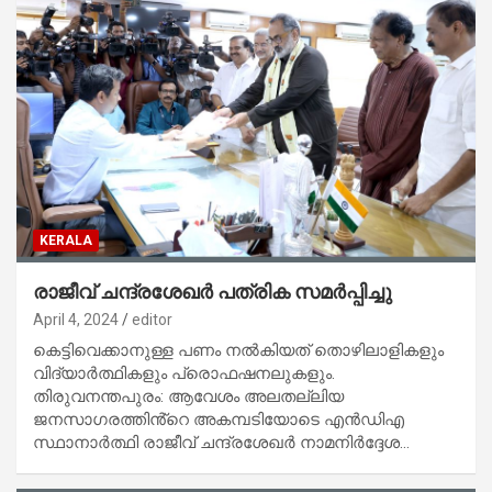
KERALA
രാജീവ് ചന്ദ്രശേഖർ പത്രിക സമർപ്പിച്ചു
April 4, 2024
editor
കെട്ടിവെക്കാനുള്ള പണം നൽകിയത് തൊഴിലാളികളും
വിദ്യാർത്ഥികളും പ്രൊഫഷനലുകളും.
തിരുവനന്തപുരം: ആവേശം അലതല്ലിയ
ജനസാഗരത്തിൻ്റെ അകമ്പടിയോടെ എൻഡിഎ
സ്ഥാനാർത്ഥി രാജീവ് ചന്ദ്രശേഖർ നാമനിർദ്ദേശ…