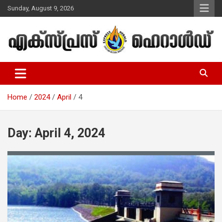
Skip
Sunday, August 9, 2026
to
content
Malayalam Christian News
Express Herald – Malayalam
Christian News
Home
2024
April
4
Day:
April 4, 2024