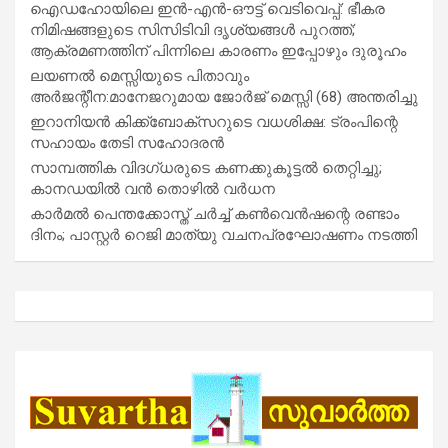
ഐഡഹോയിലെ ഇൻ-എൻ-ഔട്ട് വെടിവെപ്പ്: ഭീകര
നിമിഷങ്ങളുടെ സിസിടിവി ദൃശ്യങ്ങൾ പുറത്ത്;
ആക്രമണത്തിന് പിന്നിലെ കാരണം ഇപ്പോഴും ദുരൂഹം
ലയണൽ മെസ്സിയുടെ പിതാവും
അർജന്റീന:മാനേജറുമായ ജോർജ് മെസ്സി (68) അന്തരിച്ചു
ഇറാനിയൻ കിക്ക്ബോക്സറുടെ വധശിക്ഷ: ട്രംപിന്റെ
സഹായം തേടി സഹോദരൻ
സാമ്പത്തിക വിദഗ്ധരുടെ കണക്കുകൂട്ടൽ തെറ്റിച്ചു;
കാനഡയിൽ വൻ തൊഴിൽ വർധന
കാർമൽ പെന്തക്കോസ്ത് ചർച്ച് കൺവെൻഷന്റെ രണ്ടാം
ദിനം; പാസ്റ്റർ റെജി മാത്യു വചനപ്രഘോഷണം നടത്തി