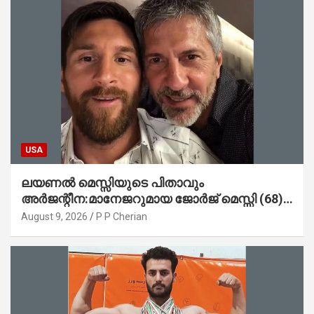
USA
ലയണൽ മെസ്സിയുടെ പിതാവും
അർജന്റീന:മാനേജറുമായ ജോർജ് മെസ്സി (68)
അന്തരിച്ചു
August 9, 2026
P P Cherian