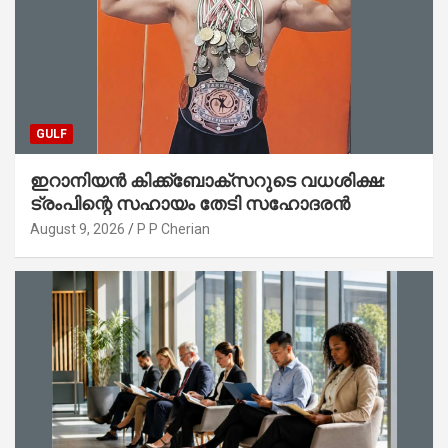
GULF
ഇറാനിയൻ കിക്ക്ബോക്സറുടെ വധശിക്ഷ:
ട്രംപിന്റെ സഹായം തേടി സഹോദരൻ
August 9, 2026
P P Cherian