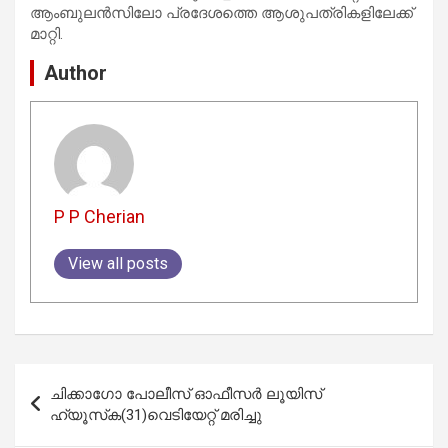
ആംബുലൻസിലോ പ്രദേശത്തെ ആശുപത്രികളിലേക്ക്
മാറ്റി.
Author
P P Cherian
View all posts
Post
ചിക്കാഗോ പോലീസ് ഓഫീസർ ലൂയിസ്
navigation
ഹ്യൂസ്‌ക(31)വെടിയേറ്റ് മരിച്ചു