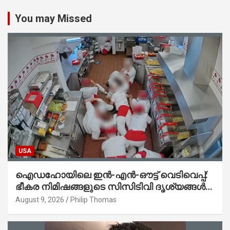
You may Missed
USA
ഐഡഹോയിലെ ഇൻ-എൻ-ഔട്ട് വെടിവെപ്പ്:
ഭീകര നിമിഷങ്ങളുടെ സിസിടിവി ദൃശ്യങ്ങൾ
പുറത്ത്; ആക്രമണത്തിന് പിന്നിലെ കാരണം
August 9, 2026
Philip Thomas
ഇപ്പോഴും ദുരൂഹം