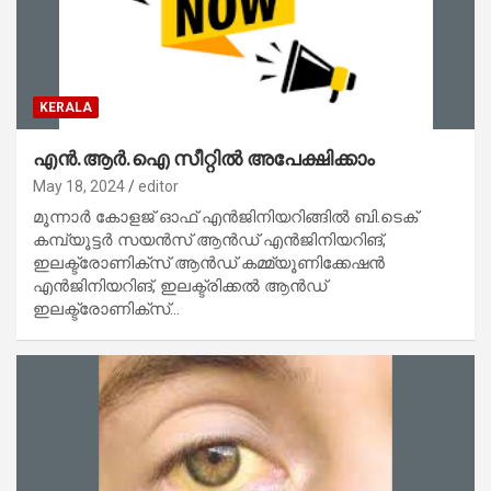
KERALA
എൻ.ആർ.ഐ സീറ്റിൽ അപേക്ഷിക്കാം
May 18, 2024
editor
മൂന്നാർ കോളജ് ഓഫ് എൻജിനിയറിങ്ങിൽ ബി.ടെക്
കമ്പ്യൂട്ടർ സയൻസ് ആൻഡ് എൻജിനിയറിങ്,
ഇലക്ട്രോണിക്സ് ആൻഡ് കമ്മ്യൂണിക്കേഷൻ
എൻജിനിയറിങ്, ഇലക്ട്രിക്കൽ ആൻഡ്
ഇലക്ട്രോണിക്സ്…