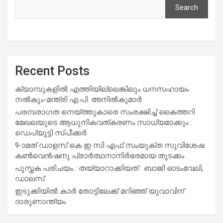
Search
Recent Posts
ക്യാമ്പുകളിൽ എത്തിയില്ലെങ്കിലും ധനസഹായം
നൽകും-മന്ത്രി എ.പി. അനിൽകുമാർ
പരമ്പരാഗത നെയ്ത്തുകാരെ സംരക്ഷിച്ച് കൈത്തറി
മേഖലയുടെ ആധുനികവത്കരണം സാധ്യമാക്കും :
ഡെപ്യൂട്ടി സ്പീക്കർ
9-ാമത് ഡാളസ് കെ ഇ സി എഫ് സംയുക്ത സുവിശേഷ
കൺവെൻഷനു പ്രാർത്ഥനാനിർഭരമായ തുടക്കം
പുസ്തക പരിചയം : തയ്യാറാക്കിയത് : ബാജി ഓടംവേലി,
ഡാലസ്
ഇടുക്കിയിൽ കാർ തോട്ടിലേക്ക് മറിഞ്ഞ് യുവാവിന്
ദാരുണാന്ത്യം