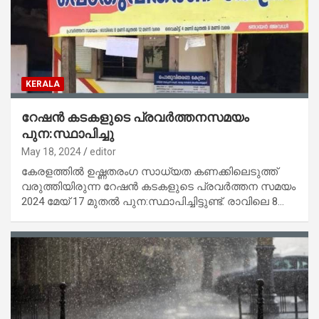
KERALA
റേഷൻ കടകളുടെ പ്രവർത്തനസമയം
പുന:സ്ഥാപിച്ചു
May 18, 2024
editor
കേരളത്തിൽ ഉഷ്ണതരംഗ സാധ്യത കണക്കിലെടുത്ത്
വരുത്തിയിരുന്ന റേഷൻ കടകളുടെ പ്രവർത്തന സമയം
2024 മേയ് 17 മുതൽ പുന:സ്ഥാപിച്ചിട്ടുണ്ട്. രാവിലെ 8…