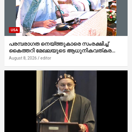
USA
പരമ്പരാഗത നെയ്ത്തുകാരെ സംരക്ഷിച്ച്
കൈത്തറി മേഖലയുടെ ആധുനികവത്കരണം
സാധ്യമാക്കും : ഡെപ്യൂട്ടി സ്പീക്കർ
August 8, 2026
editor