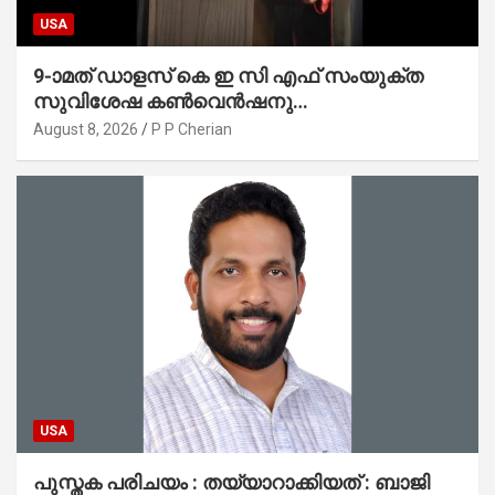
USA
9-ാമത് ഡാളസ് കെ ഇ സി എഫ് സംയുക്ത
സുവിശേഷ കൺവെൻഷനു
പ്രാർത്ഥനാനിർഭരമായ തുടക്കം
August 8, 2026
P P Cherian
USA
പുസ്തക പരിചയം : തയ്യാറാക്കിയത് : ബാജി