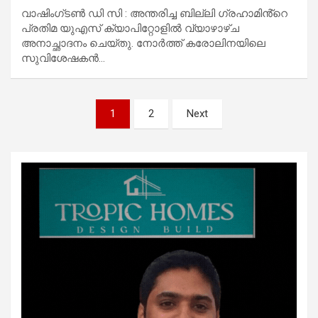
വാഷിംഗ്‌ടൺ ഡി സി : അന്തരിച്ച ബില്ലി ഗ്രഹാമിൻ്റെ
പ്രതിമ യുഎസ് ക്യാപിറ്റോളിൽ വ്യാഴാഴ്ച
അനാച്ഛാദനം ചെയ്തു. നോർത്ത് കരോലിനയിലെ
സുവിശേഷകൻ…
Posts
1
2
Next
pagination