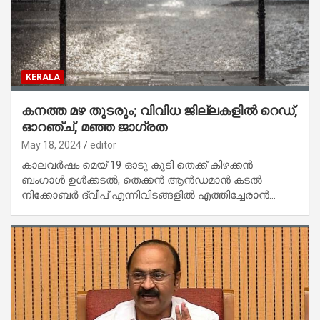
KERALA
കനത്ത മഴ തുടരും; വിവിധ ജില്ലകളിൽ റെഡ്,
ഓറഞ്ച്, മഞ്ഞ ജാഗ്രത
May 18, 2024
editor
കാലവർഷം മെയ്‌ 19 ഓടു കൂടി തെക്ക് കിഴക്കൻ
ബംഗാൾ ഉൾക്കടൽ, തെക്കൻ ആൻഡമാൻ കടൽ
നിക്കോബർ ദ്വീപ് എന്നിവിടങ്ങളിൽ എത്തിച്ചേരാൻ…