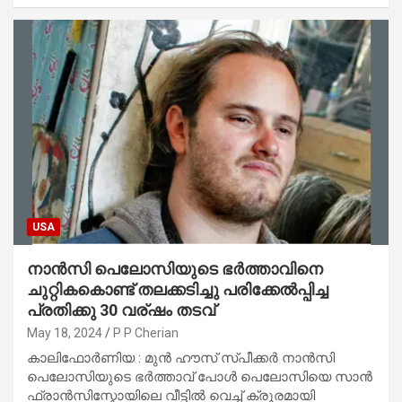
USA
നാൻസി പെലോസിയുടെ ഭർത്താവിനെ
ചുറ്റികകൊണ്ട് തലക്കടിച്ചു പരിക്കേൽപ്പിച്ച
പ്രതിക്കു 30 വര്ഷം തടവ്
May 18, 2024
P P Cherian
കാലിഫോർണിയ : മുൻ ഹൗസ് സ്പീക്കർ നാൻസി
പെലോസിയുടെ ഭർത്താവ് പോൾ പെലോസിയെ സാൻ
ഫ്രാൻസിസ്കോയിലെ വീട്ടിൽ വെച്ച് ക്രൂരമായി