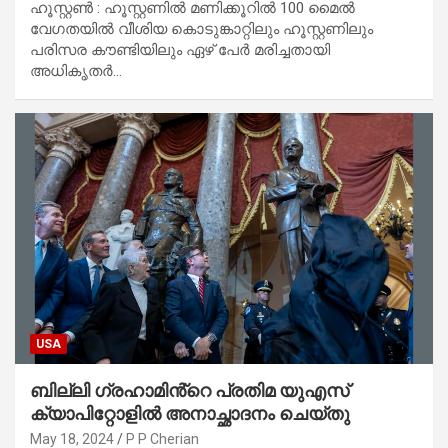
ഹൂസ്റ്റൺ : ഹൂസ്റ്റണിൽ മണിക്കൂറിൽ 100 മൈൽ
വേഗതയിൽ വീശിയ കൊടുങ്കാറ്റിലും ഹൂസ്റ്റണിലും
പരിസര കൗണ്ടിയിലും ഏഴ് പേർ മരിച്ചതായി
അധികൃതർ…
USA
ബില്ലി ഗ്രഹാമിൻ്റെ പ്രതിമ യുഎസ്
ക്യാപിറ്റോളിൽ അനാച്ഛാദനം ചെയ്തു
May 18, 2024
P P Cherian