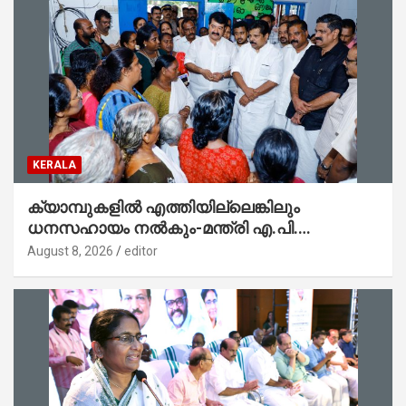
KERALA
ക്യാമ്പുകളിൽ എത്തിയില്ലെങ്കിലും
ധനസഹായം നൽകും-മന്ത്രി എ.പി.
അനിൽകുമാർ
August 8, 2026
editor