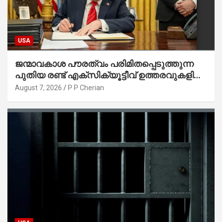
USA
ജന്മാവകാശ പൗരത്വം പരിമിതപ്പെടുത്തുന്ന
പുതിയ രണ്ട് എക്സിക്യൂട്ടീവ് ഉത്തരവുകളിൽ
ട്രംപ് ഒപ്പുവെച്ചു
August 7, 2026
P P Cherian