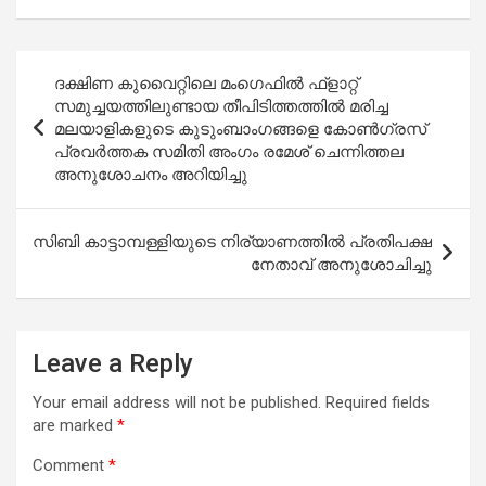
Post
ദക്ഷിണ കുവൈറ്റിലെ മംഗെഫിൽ ഫ്ളാറ്റ്
navigation
സമുച്ചയത്തിലുണ്ടായ തീപിടിത്തത്തിൽ മരിച്ച
മലയാളികളുടെ കുടുംബാം​ഗങ്ങളെ കോൺ​ഗ്രസ്
പ്രവർത്തക സമിതി അം​ഗം രമേശ് ചെന്നിത്തല
അനുശോചനം അറിയിച്ചു
സിബി കാട്ടാമ്പള്ളിയുടെ നിര്യാണത്തില്‍ പ്രതിപക്ഷ
നേതാവ് അനുശോചിച്ചു
Leave a Reply
Your email address will not be published.
Required fields
are marked
*
Comment
*