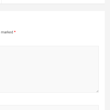
re marked
*