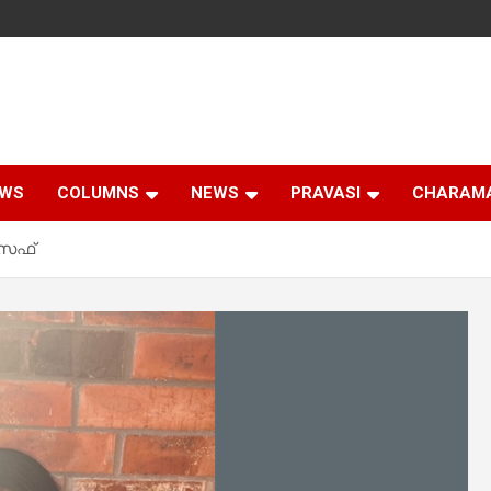
EWS
COLUMNS
NEWS
PRAVASI
CHARAM
ോസഫ്