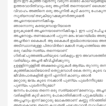
ഇനി ഈ കുഞ്ഞ് വളര്‍ന്നു വരുന്ന ഓരോ കാലഘട്ടങ്ങളിലു
ഉത്തരവാദിത്വവും ഒരു അപ്പനില്‍ തന്നെയാണ്. ശൈശവം, 
വിവാഹം അങ്ങിനെ ഒരു അപ്പനില്‍ കൂടി കടന്നു പോകുന്
സൂര്യനായ് തഴുകിയുറക്കമുണര്‍ത്തുമെന്‍
അച്ചനെയാണെനിക്കിഷ്ടം
ഞാനൊന്നു കരയുമ്പോളറിയാതെ
ഉരുകുമെന്‍ അച്ചനെയാണെനിക്
അച്ചനോളം തണലേകാന്‍ പറ്റുന്ന മരം വേറെയില്ല അത
അച്ചന്‍റെ കൈകള്‍. ആ കൈകള്‍ ഇല്ലാതായാലെ അതിന്‍റ
അടിസ്ഥാനമുള്ള പിതാവിന്‍റെ മക്കള്‍ സമൂഹത്തിലെ അട
ഒരു വലിയ സത്യം തന്നെയാണ്.
ഗിരിഷ് പുത്തഞ്ചേരിയുടെ വരികളും ഈ അവസരത്തില്‍ ഓര
വരിയിലും അച്ചന്‍ ജീവിച്ചിരിക്കുന്നു.
ڇഉള്ളിന്നുള്ളില്‍ അക്ഷരപ്പൊട്ടുകള്‍ ആദ്യം തുറന്നു തന്
കുഞ്ഞികാലടിയോരടി തെറ്റുമ്പോള്‍ കൈ തന്നു കൂടെ വ
ജീവിതപാതകളില്‍ ഇനി എന്നിനി കാണും ഞാന്‍
മറ്റൊരു ജന്മം കൂടെ നടക്കാന്‍ പുണ്യം പുലര്‍ന്നീടുമോ
പുണ്യം പുലര്‍ന്നീടുമോ?
ജനനം പോലെ തന്നെ ഒരു സത്യമാണ് മരണവും. അച്ചന
വരികളില്‍ കൂടി കടന്നു പോകാതിരിക്കാന്‍ പറ്റുകയില്
അപ്പച്ചനും ഇന്ന് മറ്റൊരു ലോകത്താണ്. കണ്ണു നിറഞ്ഞിരിക്
അതുകൊണ്ടു തന്നെ കൂടുതല്‍ എഴുതുവാന്‍ സാധിക്കുന്