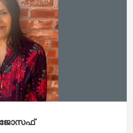
ലി ജോസഫ്