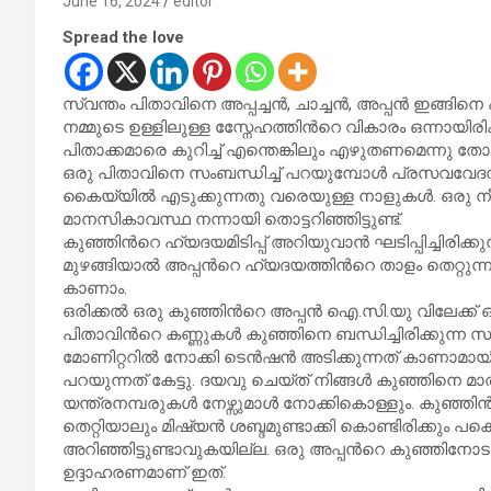
June 16, 2024
editor
Spread the love
സ്വന്തം പിതാവിനെ അപ്പച്ചന്‍, ചാച്ചന്‍, അപ്പന്‍ ഇങ്ങിനെ
നമ്മുടെ ഉള്ളിലുള്ള സ്നേേഹത്തിന്‍റെ വികാരം ഒന്നായ
പിതാക്കമാരെ കുറിച്ച് എന്തെങ്കിലും എഴുതണമെന്നു തോന
ഒരു പിതാവിനെ സംബന്ധിച്ച് പറയുമ്പോള്‍ പ്രസവവ
കൈയ്യില്‍ എടുക്കുന്നതു വരെയുള്ള നാളുകള്‍. ഒരു ന
മാനസികാവസ്ഥ നന്നായി തൊട്ടറിഞ്ഞിട്ടുണ്ട്.
കുഞ്ഞിന്‍റെ ഹ്യദയമിടിപ്പ് അറിയുവാന്‍ ഘടിപ്പിച്ചിരിക്
മുഴങ്ങിയാല്‍ അപ്പന്‍റെ ഹ്യദയത്തിന്‍റെ താളം തെറ്റുന
കാണാം.
ഒരിക്കല്‍ ഒരു കുഞ്ഞിന്‍റെ അപ്പന്‍ ഐ.സി.യു വിലേക്ക്
പിതാവിന്‍റെ കണ്ണുകള്‍ കുഞ്ഞിനെ ബന്ധിച്ചിരിക്കുന്ന 
മോണിറ്ററില്‍ നോക്കി ടെന്‍ഷന്‍ അടിക്കുന്നത് കാണാമാ
പറയുന്നത് കേട്ടു. ദയവു ചെയ്ത് നിങ്ങള്‍ കുഞ്ഞിനെ മാത്
യന്ത്രനമ്പരുകള്‍ നേഴ്സുമാള്‍ നോക്കികൊള്ളും. കുഞ്ഞിന്‍
തെറ്റിയാലും മിഷ്യന്‍ ശബ്ദമുണ്ടാക്കി കൊണ്ടിരിക്കും 
അറിഞ്ഞിട്ടുണ്ടാവുകയില്ല. ഒരു അപ്പന്‍റെ കുഞ്ഞിനോടുള
ഉദ്ദാഹരണമാണ് ഇത്.