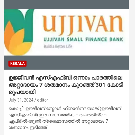
KERALA
ഉജ്ജീവൻ എസ്എഫ്ബി ഒന്നാം പാദത്തിലെ
അറ്റാദായം 7 ശതമാനം കുറഞ്ഞ് 301 കോടി
രൂപയായി
July 31, 2024
editor
കൊച്ചി: ഉജ്ജീവന് സ്മോൾ ഫിനാൻസ് ബാങ്ക് (ഉജ്ജീവന്
എസ്എഫ്ബി) ഈ സാമ്പത്തിക വർഷത്തിൻ്റെ
ഏപ്രിൽ-ജൂൺ ത്രൈമാസത്തിൽ അറ്റാദായം 7
ശതമാനം ഇടിഞ്ഞ്…