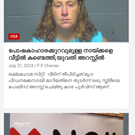
USA
പോഷകാഹാരക്കുറവുമുള്ള നായ്ക്കളെ
വീട്ടിൽ കണ്ടെത്തി,യുവതി അറസ്റ്റിൽ
July 31, 2024
P P Cherian
ഒക്‌ലഹോമ സിറ്റി : വീടിന് തീപിടിച്ചത് മൃഗ
പീഡനക്കേസായി മാറിയതിനെ തുടർന്ന് ഒരു സ്ത്രീയെ
പോലീസ് അറസ്റ്റ് ചെയ്തു.കാര പുർവിസ് ആണ്…