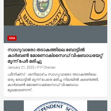
USA
സാഗുവാരോ തടാകത്തിലെ ബോട്ടിൽ
കാർബൺ മോണോക്സൈഡ് വിഷബാധയേറ്റ്
മൂന്ന് പേർ മരിച്ചു
January 21, 2025
P P Cherian
ഫീനിക്സ് : ശനിയാഴ്ച സാഗുവാരോ തടാകത്തിലെ
ഒരു ബോട്ടിൽ മൂന്ന് പേരെ മരിച്ച നിലയിൽ കണ്ടെത്തി,
കാർബൺ മോണോക്സൈഡ് വിഷബാധ
മൂലമാണെന്ന്…