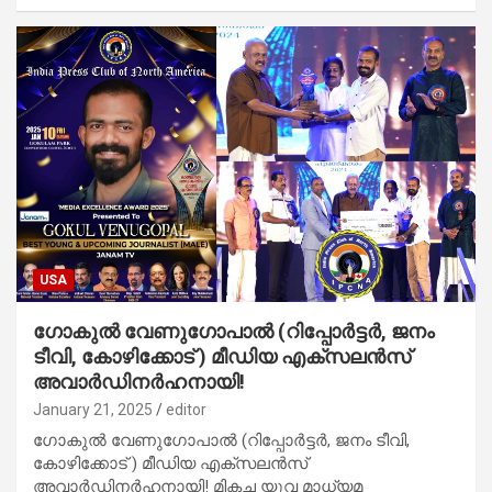
USA
ഗോകുൽ വേണുഗോപാൽ (റിപ്പോർട്ടർ, ജനം
ടീവി, കോഴിക്കോട് ) മീഡിയ എക്സലൻസ്
അവാർഡിനർഹനായി!
January 21, 2025
editor
ഗോകുൽ വേണുഗോപാൽ (റിപ്പോർട്ടർ, ജനം ടീവി,
കോഴിക്കോട് ) മീഡിയ എക്സലൻസ്
അവാർഡിനർഹനായി! മികച്ച യുവ മാധ്യമ