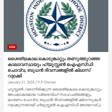
USA
ശൈത്യകാല കൊടുങ്കാറ്റും തണുത്തുറഞ്ഞ
കാലാവസ്ഥയും ഹ്യൂസ്റ്റൺ ഐഎസ്ഡി
ചൊവ്വ, ബുധൻ ദിവസങ്ങളിൽ ക്ലാസ്
റദ്ദാക്കി
January 21, 2025
P P Cherian
ഹൂസ്റ്റൺ :വരാനിരിക്കുന്ന ശൈത്യകാല കൊടുങ്കാറ്റും
അപകടകരമായ ഡ്രൈവിംഗ് സാഹചര്യങ്ങളും
കാരണം ചൊവ്വ, ബുധൻ ദിവസങ്ങളിൽ ക്ലാസുകൾ
റദ്ദാക്കുന്നതായി ഹ്യൂസ്റ്റൺ ഐഎസ്ഡി ഞായറാഴ്ച…