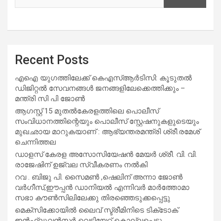
Recent Posts
എഐ യുഗത്തിലേക്ക് കെഎസ്ആർടിസി: കൂടുതൽ
ഡിജിറ്റൽ സേവനങ്ങൾ ജനങ്ങളിലേക്കെത്തിക്കും –
മന്ത്രി സി പി ജോൺ
ആഗസ്റ്റ് 15 മുതല്‍കേരളത്തിലെ പൊലീസ്
സംവിധാനത്തിന്റെയും പൊലീസ് സ്റ്റേഷനുകളുടെയും
മുഖഛായ മാറുകയാണ് : ആഭ്യന്തരമന്ത്രി ശ്രീ.രമേശ്
ചെന്നിത്തല
ഡാളസ് കേരള അസോസിയേഷൻ മേയർ ശ്രീ. വി. വി.
രാജേഷിന് ഉജ്വല സ്വീകരണം നൽകി
റവ . ബിജു പി. സൈമൺ ,ഷെലിന് അന്നാ ജോൺ
വർഗീസ്,ഈപ്പൻ ഡാനിയൽ എന്നിവർ മാർത്തോമാ
സഭാ കൗൺസിലിലേക്കു തിരഞ്ഞെടുക്കപ്പെട്ടു
മെക്സിക്കോയിൽ ലൈവ് സ്ട്രീമിനിടെ ടിക്‌ടോക്
ഇൻഫ്ലുവൻസർ വെടിയേറ്റ് കൊല്ലപ്പെട്ടു