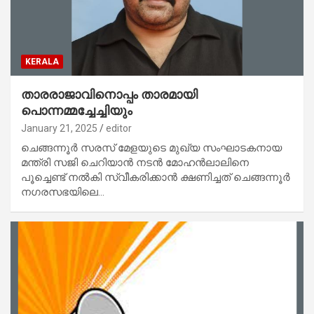
KERALA
താരരാജാവിനൊപ്പം താരമായി
പൊന്നമ്മച്ചേച്ചിയും
January 21, 2025
editor
ചെങ്ങന്നൂർ സരസ് മേളയുടെ മുഖ്യ സംഘാടകനായ
മന്ത്രി സജി ചെറിയാൻ നടൻ മോഹൻലാലിനെ
പൂച്ചെണ്ട് നൽകി സ്വീകരിക്കാൻ ക്ഷണിച്ചത് ചെങ്ങന്നൂർ
നഗരസഭയിലെ…