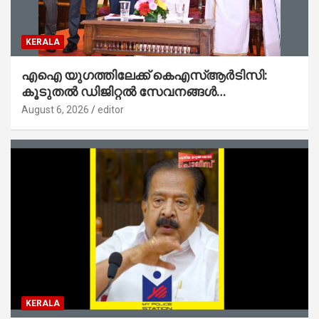
KERALA
എഐ യുഗത്തിലേക്ക് കെഎസ്ആർടിസി:
കൂടുതൽ ഡിജിറ്റൽ സേവനങ്ങൾ
ജനങ്ങളിലേക്കെത്തിക്കും – മന്ത്രി സി പി
August 6, 2026
editor
ജോൺ
KERALA