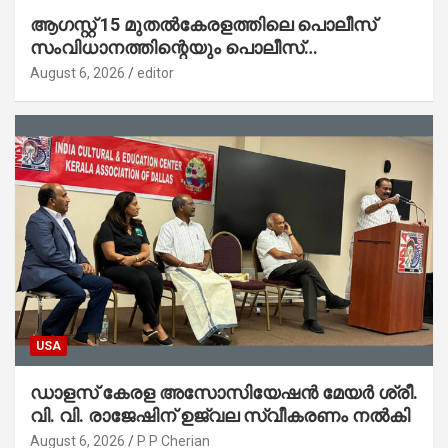
ആഗസ്റ്റ് 15 മുതല്‍കേരളത്തിലെ പൊലീസ്
സംവിധാനത്തിന്റെയും പൊലീസ്
സ്റ്റേഷനുകളുടെയും മുഖഛായ മാറുകയാണ് :
August 6, 2026
editor
ആഭ്യന്തരമന്ത്രി ശ്രീ.രമേശ് ചെന്നിത്തല
USA
ഡാളസ് കേരള അസോസിയേഷൻ മേയർ ശ്രീ.
വി. വി. രാജേഷിന് ഉജ്വല സ്വീകരണം നൽകി
August 6, 2026
P P Cherian