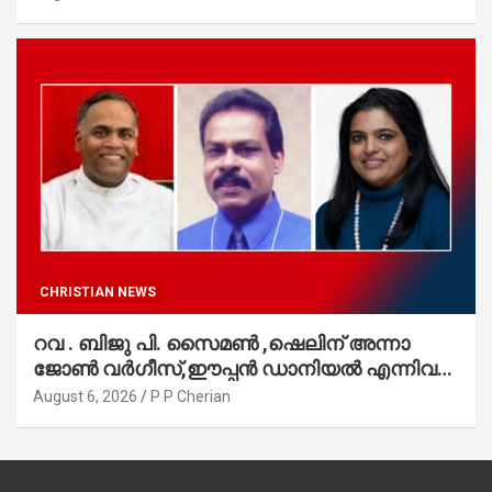
CHRISTIAN NEWS
റവ . ബിജു പി. സൈമൺ ,ഷെലിന് അന്നാ
ജോൺ വർഗീസ്,ഈപ്പൻ ഡാനിയൽ എന്നിവർ
മാർത്തോമാ സഭാ കൗൺസിലിലേക്കു
August 6, 2026
P P Cherian
തിരഞ്ഞെടുക്കപ്പെട്ടു