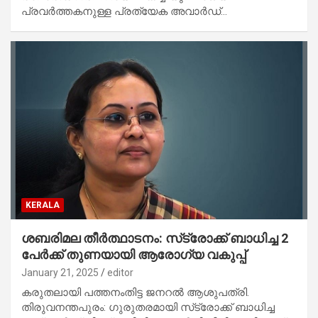
പ്രവർത്തകനുള്ള പ്രത്യേക അവാർഡ്…
KERALA
ശബരിമല തീര്‍ത്ഥാടനം: സ്‌ട്രോക്ക് ബാധിച്ച 2
പേര്‍ക്ക് തുണയായി ആരോഗ്യ വകുപ്പ്
January 21, 2025
editor
കരുതലായി പത്തനംതിട്ട ജനറല്‍ ആശുപത്രി.
തിരുവനന്തപുരം: ഗുരുതരമായി സ്‌ട്രോക്ക് ബാധിച്ച