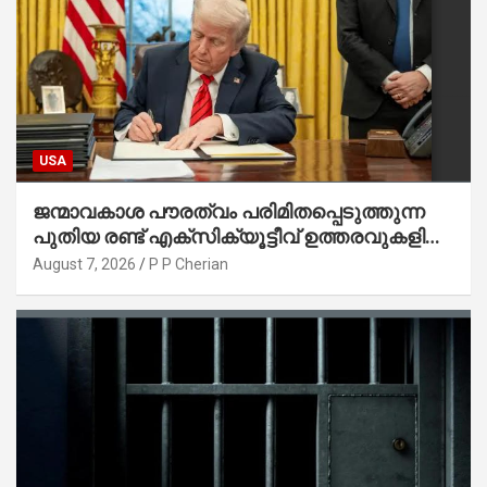
USA
ജന്മാവകാശ പൗരത്വം പരിമിതപ്പെടുത്തുന്ന
പുതിയ രണ്ട് എക്സിക്യൂട്ടീവ് ഉത്തരവുകളിൽ
ട്രംപ് ഒപ്പുവെച്ചു
August 7, 2026
P P Cherian