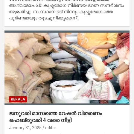
അശ്വമേധം 6.0: കുഷ്ഠരോഗ നിർണയ ഭവന സന്ദർശനം
ആരംഭിച്ചു. സംസ്ഥാനത്ത് നിന്നും കുഷ്ഠരോഗത്തെ
പൂർണമായും തുടച്ചുനീക്കുമെന്ന്…
KERALA
ജനുവരി മാസത്തെ റേഷൻ വിതരണം
ഫെബ്രുവരി 4 വരെ നീട്ടി
January 31, 2025
editor