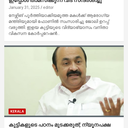
ഇപ്പോൾ താമസിക്കുന്ന വീട് സന്ദർശിച്ചു
January 31, 2025
editor
നേഴ്സിങ് പൂർത്തിയാക്കിയമൂത്ത മകൾക്ക് ആരോഗ്യ
മന്ത്രിയുമായി ഫോണിൽ സംസാരിച്ചു ജോലി ഉറപ്പ്
വരുത്തി. ഇളയ കുട്ടിയുടെ വിദ്യാഭ്യാസം വനിതാ
വികസന കോർപ്പറേഷൻ…
KERALA
കുട്ടികളുടെ പഠനം മുടക്കരുത്; ന്യൂനപക്ഷ