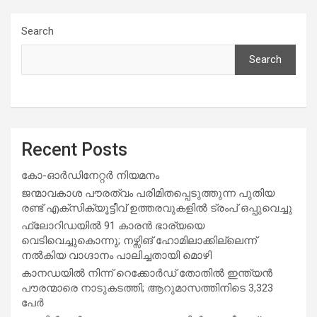
Search
Search
Recent Posts
കോ-ഓർഡിനേറ്റർ നിയമനം
ജന്മാവകാശ പൗരത്വം പരിമിതപ്പെടുത്തുന്ന പുതിയ
രണ്ട് എക്സിക്യൂട്ടീവ് ഉത്തരവുകളിൽ ട്രംപ് ഒപ്പുവെച്ചു
ഫ്ലോറിഡയിൽ 91 കാരൻ ഭാര്യയെ
വെടിവെച്ചുകൊന്നു; നഴ്സിങ് ഹോമിലാക്കില്ലെന്ന്
നൽകിയ വാഗ്ദാനം പാലിച്ചതായി മൊഴി
കാനഡയിൽ നിന്ന് റെക്കോർഡ് തോതിൽ ഇന്ത്യൻ
പൗരന്മാരെ നാടുകടത്തി; ആറുമാസത്തിനിടെ 3,323
പേർ