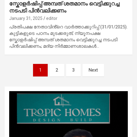
സ്കോളർഷിപ്പ് അമ്പത് ശതമാനം വെട്ടിക്കുറച്ച
നടപടി പിൻവലിക്കണം
January 31, 2025
editor
പ്രതിപക്ഷ നേതാവിൻ്റെ വാർത്താക്കുറിപ്പ് (31/01/2025).
കുട്ടികളുടെ പഠനം മുടക്കരുത്; ന്യൂനപക്ഷ
സ്കോളർഷിപ്പ് അമ്പത് ശതമാനം വെട്ടിക്കുറച്ച നടപടി
പിൻവലിക്കണം; മദ്യ നിർമ്മാണശാലകൾ…
Posts
1
2
3
Next
pagination