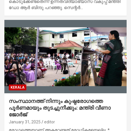
കൊടുക്കേണ്ടതെന്ന് ഉന്നതവിദ്യാഭ്യാസ വകുപ്പ് മന്ത്രി
ഡോ ആർ ബിന്ദു പറഞ്ഞു. സെന്റർ…
KERALA
സംസ്ഥാനത്ത് നിന്നും കുഷ്ഠരോഗത്തെ
പൂർണമായും തുടച്ചുനീക്കും: മന്ത്രി വീണാ
ജോർജ്
January 31, 2025
editor
രോഗത്തെയാണ് അകറ്റേണ്ടത് രോഗികളേയല്ല. *