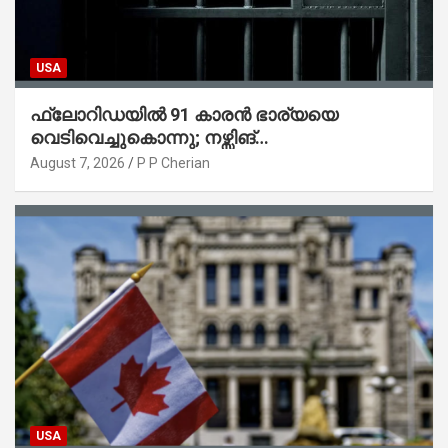
USA
ഫ്ലോറിഡയിൽ 91 കാരൻ ഭാര്യയെ
വെടിവെച്ചുകൊന്നു; നഴ്സിങ്
ഹോമിലാക്കില്ലെന്ന് നൽകിയ വാഗ്ദാനം
August 7, 2026
P P Cherian
പാലിച്ചതായി മൊഴി
USA