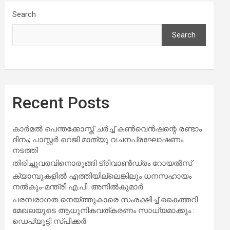
Search
Search
Recent Posts
കാർമൽ പെന്തക്കോസ്ത് ചർച്ച് കൺവെൻഷന്റെ രണ്ടാം
ദിനം; പാസ്റ്റർ റെജി മാത്യു വചനപ്രഘോഷണം
നടത്തി
തിരിച്ചുവരവിനൊരുങ്ങി ട്രിവാൺഡ്രം റോയൽസ്
ക്യാമ്പുകളിൽ എത്തിയില്ലെങ്കിലും ധനസഹായം
നൽകും-മന്ത്രി എ.പി. അനിൽകുമാർ
പരമ്പരാഗത നെയ്ത്തുകാരെ സംരക്ഷിച്ച് കൈത്തറി
മേഖലയുടെ ആധുനികവത്കരണം സാധ്യമാക്കും :
ഡെപ്യൂട്ടി സ്പീക്കർ