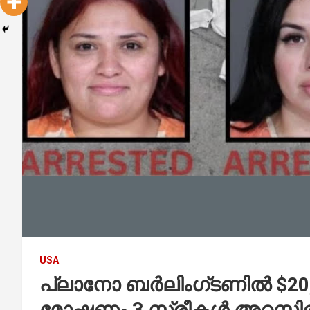
USA
പ്ലാനോ ബർലിംഗ്ടണിൽ $20
മോഷണം 3 സ്ത്രീകൾ അറസ്റ്റ