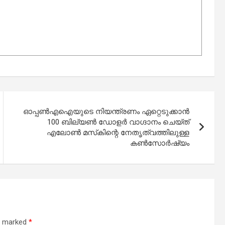
ഓപ്പൺഎഐയുടെ നിയന്ത്രണം ഏറ്റെടുക്കാൻ
100 ബില്യൺ ഡോളർ വാഗ്ദാനം ചെയ്ത്
എലോൺ മസ്‌കിന്റെ നേതൃത്വത്തിലുള്ള
കൺസോർഷ്യം
re marked
*