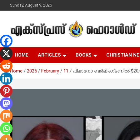
Skip
Sunday, August 9, 2026
to
content
Malayalam Christian News
Express Herald –
HOME
ARTICLES
BOOKS
CHRISTIAN N
Malayalam Christian
Home
2025
February
11
പ്ലാനോ ബർലിംഗ്ടണിൽ $20,0
News