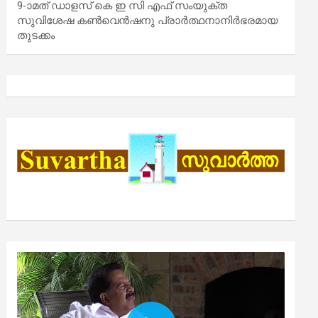
9-ാമത് ഡാളസ് കെ ഇ സി എഫ് സംയുക്ത
സുവിശേഷ കൺവെൻഷനു പ്രാർത്ഥനാനിർഭരമായ
തുടക്കം