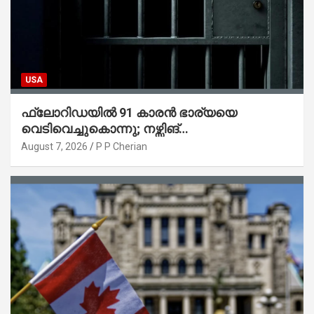
USA
ഫ്ലോറിഡയിൽ 91 കാരൻ ഭാര്യയെ
വെടിവെച്ചുകൊന്നു; നഴ്സിങ്
ഹോമിലാക്കില്ലെന്ന് നൽകിയ വാഗ്ദാനം
August 7, 2026
P P Cherian
പാലിച്ചതായി മൊഴി