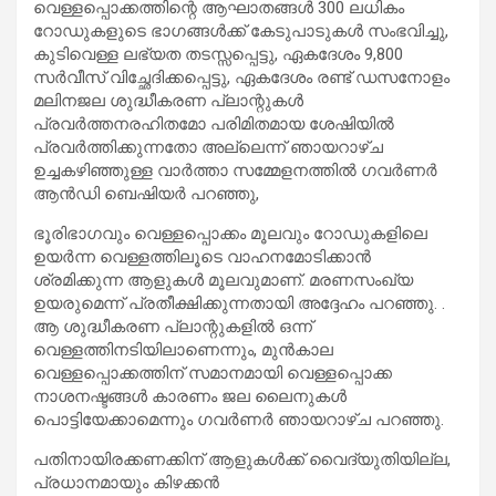
വെള്ളപ്പൊക്കത്തിന്റെ ആഘാതങ്ങൾ 300 ലധികം
റോഡുകളുടെ ഭാഗങ്ങൾക്ക് കേടുപാടുകൾ സംഭവിച്ചു,
കുടിവെള്ള ലഭ്യത തടസ്സപ്പെട്ടു, ഏകദേശം 9,800
സർവീസ് വിച്ഛേദിക്കപ്പെട്ടു, ഏകദേശം രണ്ട് ഡസനോളം
മലിനജല ശുദ്ധീകരണ പ്ലാന്റുകൾ
പ്രവർത്തനരഹിതമോ പരിമിതമായ ശേഷിയിൽ
പ്രവർത്തിക്കുന്നതോ അല്ലെന്ന് ഞായറാഴ്ച
ഉച്ചകഴിഞ്ഞുള്ള വാർത്താ സമ്മേളനത്തിൽ ഗവർണർ
ആൻഡി ബെഷിയർ പറഞ്ഞു,
ഭൂരിഭാഗവും വെള്ളപ്പൊക്കം മൂലവും റോഡുകളിലെ
ഉയർന്ന വെള്ളത്തിലൂടെ വാഹനമോടിക്കാൻ
ശ്രമിക്കുന്ന ആളുകൾ മൂലവുമാണ്. മരണസംഖ്യ
ഉയരുമെന്ന് പ്രതീക്ഷിക്കുന്നതായി അദ്ദേഹം പറഞ്ഞു. .
ആ ശുദ്ധീകരണ പ്ലാന്റുകളിൽ ഒന്ന്
വെള്ളത്തിനടിയിലാണെന്നും, മുൻകാല
വെള്ളപ്പൊക്കത്തിന് സമാനമായി വെള്ളപ്പൊക്ക
നാശനഷ്ടങ്ങൾ കാരണം ജല ലൈനുകൾ
പൊട്ടിയേക്കാമെന്നും ഗവർണർ ഞായറാഴ്ച പറഞ്ഞു.
പതിനായിരക്കണക്കിന് ആളുകൾക്ക് വൈദ്യുതിയില്ല,
പ്രധാനമായും കിഴക്കൻ