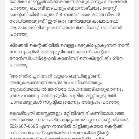
യാത്രാ തടസ്സങ്ങൾക്ക് കാരണമാകുമെന്നും ബെഷിയർ
പറഞ്ഞു, ചൊവ്വാഴ്ചയും ബുധനാഴ്ചയും വെസ്റ്റ്
കെന്റക്കിയിൽ 6 മുതൽ 8 ഇഞ്ച് വരെ മഞ്ഞ് വീഴാൻ
സാധ്യതയുണ്ട്. “ഇത് ഒരു വന്യമായ കാലാവസ്ഥ
ആഴ്ചയായിരിക്കുമെന്ന് ഞങ്ങൾക്കറിയാം,” ഗവർണർ
പറഞ്ഞു.
കിഴക്കൻ കെന്റക്കിയിൽ വെള്ളം ഒഴുകിപ്പോകുന്നതിനാൽ
റോഡുകളിൽ മഞ്ഞുമൂടിയേക്കാമെന്ന് കെന്റക്കി
ട്രാൻസ്‌പോർട്ടേഷൻ കാബിനറ്റ് സെക്രട്ടറി ജിം ഗ്രേ
പറഞ്ഞു.
“അത് തിരിച്ചറിയാൻ വളരെ ബുദ്ധിമുട്ടാണ്.
അതുകൊണ്ടാണ് ജാഗ്രത പാലിക്കേണ്ടതും
ആവശ്യമെങ്കിൽ മാത്രമേ വാഹനമോടിക്കരുതെന്നും
ഗ്രേ പറഞ്ഞു. മഞ്ഞുമൂടിയ പൂരിത മണ്ണ് കൂടുതൽ
പാറക്കെട്ടുകൾ സൃഷ്ടിക്കുമെന്നും അദ്ദേഹം പറഞ്ഞു.
വൈദ്യുതി തടസ്സങ്ങളും മറ്റ് ജീവന് ഭീഷണിയല്ലാത്ത
അടിയന്തര സാഹചര്യങ്ങളും നേരിടുന്ന കെന്റക്കിക്കാർ
502-607-6665 എന്ന നമ്പറിൽ വിളിക്കുകയോ കെന്റക്കി
ഡിവിഷൻ ഓഫ് എമർജൻസി മാനേജ്‌മെന്റിന്റെ