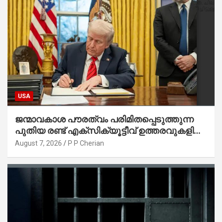
USA
ജന്മാവകാശ പൗരത്വം പരിമിതപ്പെടുത്തുന്ന
പുതിയ രണ്ട് എക്സിക്യൂട്ടീവ് ഉത്തരവുകളിൽ
ട്രംപ് ഒപ്പുവെച്ചു
August 7, 2026
P P Cherian