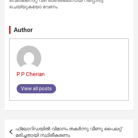
വെബ്‌സൈറ്റ് വഴി ഓൺലൈനായി റിപ്പോർട്ട്
ചെയ്യുകയോ വേണം.
Author
P P Cherian
View all posts
Post
ഫ്ലോറിഡയിൽ വിമാനം തകർന്നു വീണു പൈലറ്റ്
navigation
മരിച്ചതായി സ്ഥിരീകരണം