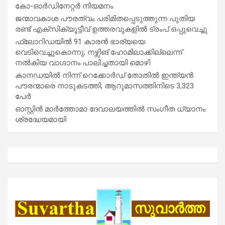
കോ-ഓർഡിനേറ്റർ നിയമനം
ജന്മാവകാശ പൗരത്വം പരിമിതപ്പെടുത്തുന്ന പുതിയ
രണ്ട് എക്സിക്യൂട്ടീവ് ഉത്തരവുകളിൽ ട്രംപ് ഒപ്പുവെച്ചു
ഫ്ലോറിഡയിൽ 91 കാരൻ ഭാര്യയെ
വെടിവെച്ചുകൊന്നു; നഴ്സിങ് ഹോമിലാക്കില്ലെന്ന്
നൽകിയ വാഗ്ദാനം പാലിച്ചതായി മൊഴി
കാനഡയിൽ നിന്ന് റെക്കോർഡ് തോതിൽ ഇന്ത്യൻ
പൗരന്മാരെ നാടുകടത്തി; ആറുമാസത്തിനിടെ 3,323
പേർ
ഓസ്റ്റിൻ മാർത്തോമാ ദേവാലയത്തിൽ സംഗീത ധ്യാനം
ശ്രദ്ധേയമായി