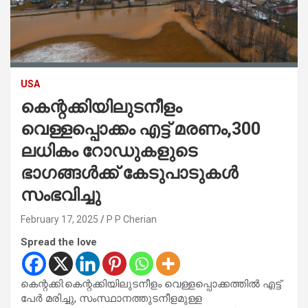
USA
കെന്റക്കിയിലുടനീളം
വെള്ളപ്പൊക്കം എട്ട് മരണം,300
ലധികം റോഡുകളുടെ
ഭാഗങ്ങൾക്ക് കേടുപാടുകൾ
സംഭവിച്ചു
February 17, 2025
P P Cherian
Spread the love
കെന്റക്കി:കെന്റക്കിയിലുടനീളം വെള്ളപ്പൊക്കത്തിൽ എട്ട്
പേർ മരിച്ചു, സംസ്ഥാനത്തുടനീളമുള്ള