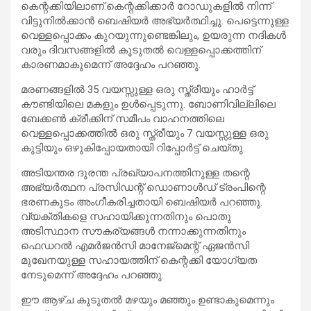
കെന്റക്കിയിലാണ്.കെന്റക്കിക്കാർ റോഡുകളിൽ നിന്ന്
വിട്ടുനിൽക്കാൻ ബെഷിയർ അഭ്യർത്ഥിച്ചു. പെട്ടെന്നുള്ള
വെള്ളപ്പൊക്കം കുറയുന്നുണ്ടെങ്കിലും, ഉയരുന്ന നദികൾ
വരും ദിവസങ്ങളിൽ കൂടുതൽ വെള്ളപ്പൊക്കത്തിന്
കാരണമാകുമെന്ന് അദ്ദേഹം പറഞ്ഞു.
മരണങ്ങളിൽ 35 വയസ്സുള്ള ഒരു സ്ത്രീയും ഹാർട്ട്
കൗണ്ടിയിലെ മകളും ഉൾപ്പെടുന്നു. ബോണിവില്ലിലെ
ബേക്കൺ ക്രീക്കിന് സമീപം വാഹനത്തിലെ
വെള്ളപ്പൊക്കത്തിൽ ഒരു സ്ത്രീയും 7 വയസ്സുള്ള ഒരു
കുട്ടിയും ഒഴുകിപ്പോയതായി റിപ്പോർട്ട് ചെയ്തു.
അടിയന്തര ദുരന്ത പ്രഖ്യാപനത്തിനുള്ള തന്റെ
അഭ്യർത്ഥന പ്രസിഡന്റ് ഡൊണാൾഡ് ട്രംപിന്റെ
ഭരണകൂടം അംഗീകരിച്ചതായി ബെഷിയർ പറഞ്ഞു.
വ്യക്തികളെ സഹായിക്കുന്നതിനും പൊതു
അടിസ്ഥാന സൗകര്യങ്ങൾ നന്നാക്കുന്നതിനും
ഫെഡറൽ എമർജൻസി മാനേജ്‌മെന്റ് ഏജൻസി
മുഖേനയുള്ള സഹായത്തിന് കെന്റക്കി യോഗ്യത
നേടുമെന്ന് അദ്ദേഹം പറഞ്ഞു.
ഈ ആഴ്ച കൂടുതൽ മഴയും മഞ്ഞും ഉണ്ടാകുമെന്നും