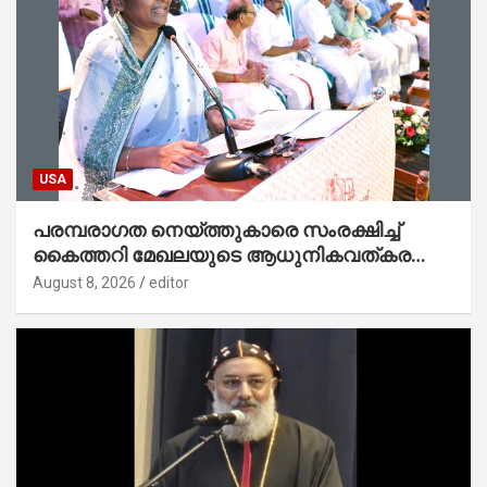
USA
പരമ്പരാഗത നെയ്ത്തുകാരെ സംരക്ഷിച്ച്
കൈത്തറി മേഖലയുടെ ആധുനികവത്കരണം
സാധ്യമാക്കും : ഡെപ്യൂട്ടി സ്പീക്കർ
August 8, 2026
editor