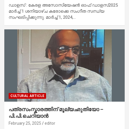
ഡാളസ് : കേരള അസോസിയേഷൻ ഓഫ് ഡാളസ്2025
മാർച്ച് 1 ശനിയാഴ്ച കരോക്കെ സംഗീത സന്ധ്യ
സംഘടിപ്പിക്കുന്നു. മാർച്ച് 1, 2024,…
CULTURAL ARTICLE
പത്രസംസ്കാരത്തിന് മൂല്യഛുതിയോ –
പി.പി.ചെറിയാന്‍
February 25, 2025
editor