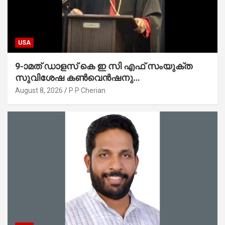
USA
9-ാമത് ഡാളസ് കെ ഇ സി എഫ് സംയുക്ത
സുവിശേഷ കൺവെൻഷനു
പ്രാർത്ഥനാനിർഭരമായ തുടക്കം
August 8, 2026
P P Cherian