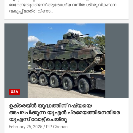
മാറേണ്ടതുണ്ടെന്ന് ആരോഗ്യ വനിത ശിശുവികസന
വകുപ്പ് മന്ത്രി വീണാ…
USA
ഉക്രെയ്ൻ യുദ്ധത്തിന് റഷ്യയെ
അപലപിക്കുന്ന യുഎൻ പ്രമേയത്തിനെതിരെ
യുഎസ് വോട്ട് ചെയ്തു
February 25, 2025
P P Cherian