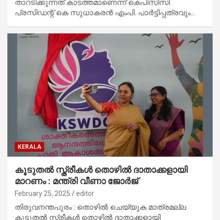
താറടിക്കുന്നത് കാടത്തമാണെന്ന് കെപിസിസി
പ്രസിഡന്റ് കെ സുധാകരന്‍ എംപി. പാര്‍ട്ടിപ്പത്രവും…
KERALA
കൂടുതല്‍ സ്ത്രീകള്‍ തൊഴില്‍ ദാതാക്കളായി
മാറണം : മന്ത്രി വീണാ ജോര്‍ജ്
February 25, 2025
editor
തിരുവനന്തപുരം : തൊഴില്‍ ചെയ്യുക മാത്രമല്ല
കൂടുതല്‍ സ്ത്രീകള്‍ തൊഴില്‍ ദാതാക്കളായി