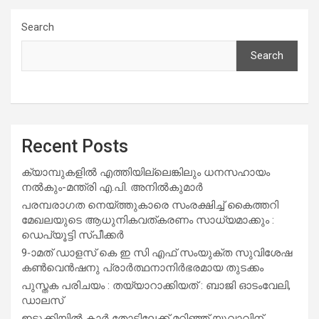
Search
Search
Recent Posts
ക്യാമ്പുകളിൽ എത്തിയില്ലെങ്കിലും ധനസഹായം
നൽകും-മന്ത്രി എ.പി. അനിൽകുമാർ
പരമ്പരാഗത നെയ്ത്തുകാരെ സംരക്ഷിച്ച് കൈത്തറി
മേഖലയുടെ ആധുനികവത്കരണം സാധ്യമാക്കും :
ഡെപ്യൂട്ടി സ്പീക്കർ
9-ാമത് ഡാളസ് കെ ഇ സി എഫ് സംയുക്ത സുവിശേഷ
കൺവെൻഷനു പ്രാർത്ഥനാനിർഭരമായ തുടക്കം
പുസ്തക പരിചയം : തയ്യാറാക്കിയത് : ബാജി ഓടംവേലി,
ഡാലസ്
ഇടുക്കിയിൽ കാർ തോട്ടിലേക്ക് മറിഞ്ഞ് യുവാവിന്