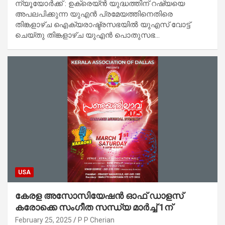
ന്യൂയോർക്ക് : ഉക്രെയ്ൻ യുദ്ധത്തിന് റഷ്യയെ
അപലപിക്കുന്ന യുഎൻ പ്രമേയത്തിനെതിരെ
തിങ്കളാഴ്ച ഐക്യരാഷ്ട്രസഭയിൽ യുഎസ് വോട്ട്
ചെയ്തു തിങ്കളാഴ്ച യുഎൻ പൊതുസഭ…
USA
കേരള അസോസിയേഷൻ ഓഫ് ഡാളസ്
കരോക്കെ സംഗീത സന്ധ്യ മാർച്ച് 1ന്
February 25, 2025
P P Cherian