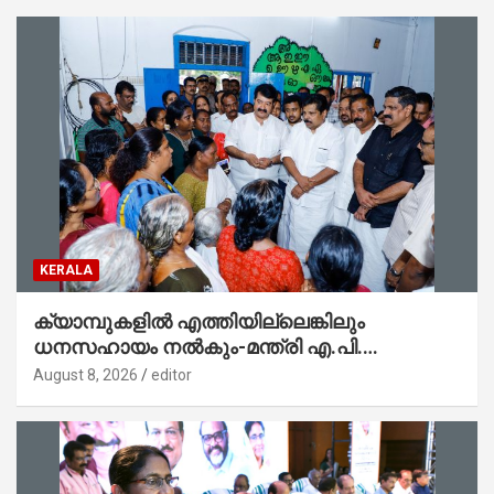
KERALA
ക്യാമ്പുകളിൽ എത്തിയില്ലെങ്കിലും
ധനസഹായം നൽകും-മന്ത്രി എ.പി.
അനിൽകുമാർ
August 8, 2026
editor