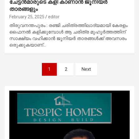
ചേട്ടൻമാരുടെ കളി കാണാൻ ജൂനിയർ
താരങ്ങളും
February 25, 2025
editor
തിരുവനന്തപുരം : രഞ്ജി ചരിത്രത്തിലാദ്യമായി കേരളം
ഫൈനൽ കളിക്കുമ്പോൾ ആ ചരിത്ര മുഹൂർത്തത്തിന്
സാക്ഷ്യം വഹിക്കാൻ ജൂനിയർ താരങ്ങൾക്ക് അവസരം
ഒരുക്കുകയാണ്…
Posts
1
2
Next
pagination