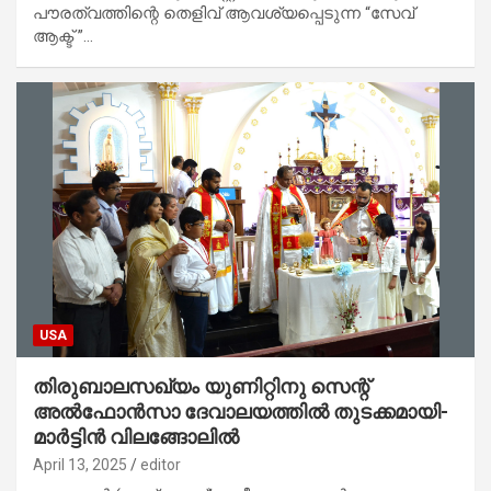
പൗരത്വത്തിന്റെ തെളിവ് ആവശ്യപ്പെടുന്ന “സേവ്
ആക്ട് ”…
USA
തിരുബാലസഖ്യം യുണിറ്റിനു സെന്റ്
അൽഫോൻസാ ദേവാലയത്തിൽ തുടക്കമായി-
മാർട്ടിൻ വിലങ്ങോലിൽ
April 13, 2025
editor