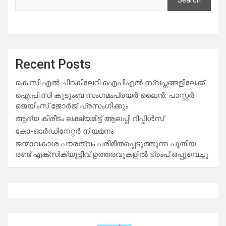
Recent Posts
കെ.സി.എൽ ചിറകിലേറി ഐപിഎൽ സ്വപ്നങ്ങളിലേക്ക്
ഐ.പി.സി കുടുംബ സംഗമംപ്രയർ ലൈൻ: പാസ്റ്റർ
ജെയിംസ് ജോർജ് പ്രസംഗിക്കും
ആദ്യ കിരീടം ലക്ഷ്യമിട്ട് ആലപ്പി റിപ്പിൾസ്
കോ-ഓർഡിനേറ്റർ നിയമനം
ജന്മാവകാശ പൗരത്വം പരിമിതപ്പെടുത്തുന്ന പുതിയ
രണ്ട് എക്സിക്യൂട്ടീവ് ഉത്തരവുകളിൽ ട്രംപ് ഒപ്പുവെച്ചു