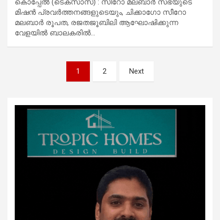
കൊപ്പേൽ (ടെക്സാസ്) : സീറോ മലബാർ സഭയുടെ
മിഷൻ പ്രവർത്തനങ്ങളുടെയും, ചിക്കാഗോ സീറോ
മലബാർ രൂപത, രജതജൂബിലി ആഘോഷിക്കുന്ന
വേളയിൽ ബാലകരിൽ…
Posts
1
2
Next
pagination