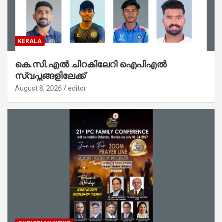
KERALA
കെ.സി.എൽ ചിറകിലേറി ഐപിഎൽ
സ്വപ്നങ്ങളിലേക്ക്
August 8, 2026
editor