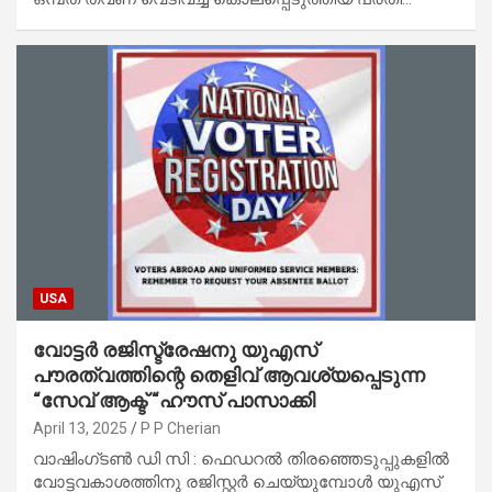
USA
വോട്ടർ രജിസ്ട്രേഷനു യുഎസ്
പൗരത്വത്തിന്റെ തെളിവ് ആവശ്യപ്പെടുന്ന
“സേവ് ആക്ട് “ഹൗസ് പാസാക്കി
April 13, 2025
P P Cherian
വാഷിംഗ്‌ടൺ ഡി സി : ഫെഡറൽ തിരഞ്ഞെടുപ്പുകളിൽ
വോട്ടവകാശത്തിനു രജിസ്റ്റർ ചെയ്യുമ്പോൾ യുഎസ്