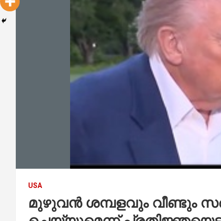
USA
മുഴുവൻ ശമ്പളവും വീണ്ടും 
ചെയ്യുമെന്ന് പ്രതിജ്ഞയെടുത