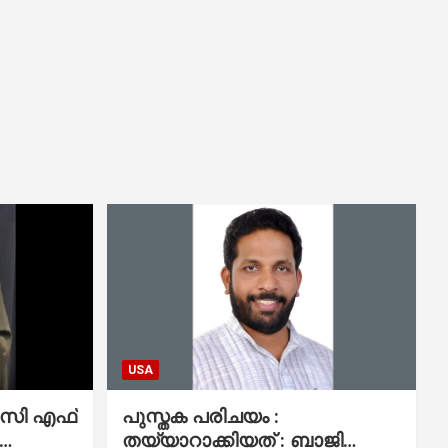
USA
പുസ്തക പരിചയം :
തയ്യാറാക്കിയത് : ബാജി