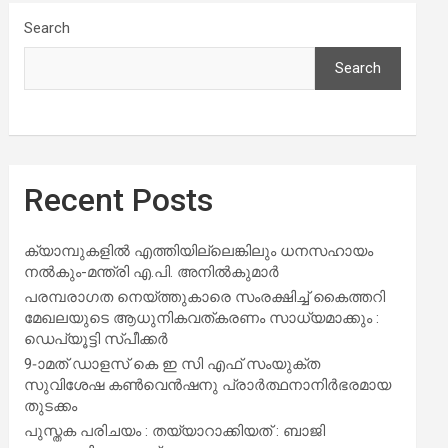
Search
Search
Recent Posts
ക്യാമ്പുകളിൽ എത്തിയില്ലെങ്കിലും ധനസഹായം
നൽകും-മന്ത്രി എ.പി. അനിൽകുമാർ
പരമ്പരാഗത നെയ്ത്തുകാരെ സംരക്ഷിച്ച് കൈത്തറി
മേഖലയുടെ ആധുനികവത്കരണം സാധ്യമാക്കും :
ഡെപ്യൂട്ടി സ്പീക്കർ
9-ാമത് ഡാളസ് കെ ഇ സി എഫ് സംയുക്ത
സുവിശേഷ കൺവെൻഷനു പ്രാർത്ഥനാനിർഭരമായ
തുടക്കം
പുസ്തക പരിചയം : തയ്യാറാക്കിയത് : ബാജി