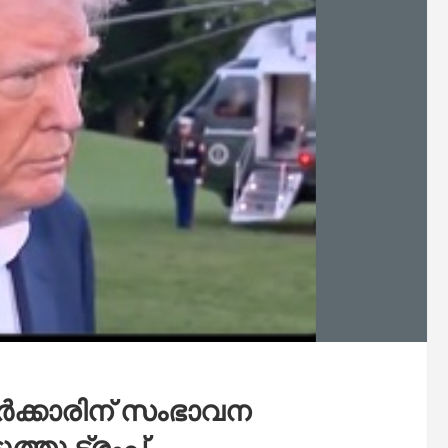
സർക്കാരിന് സംഭാവന
്തു ട്രംപ്