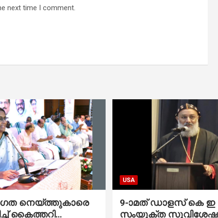
he next time I comment.
USA
ാഗത നെയ്ത്തുകാരെ
9-ാമത് ഡാളസ് കെ ഇ സി എഫ്
ച്ച് കൈത്തറി
സംയുക്ത സുവിശേഷ