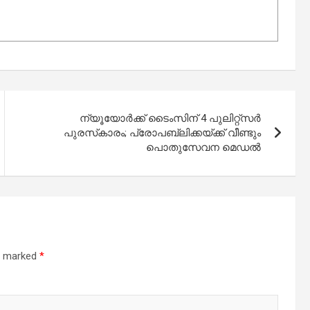
ന്യൂയോർക്ക് ടൈംസിന് 4 പുലിറ്റ്‌സർ
പുരസ്‌കാരം; പ്രോപബ്ലിക്കയ്ക്ക് വീണ്ടും
പൊതുസേവന മെഡൽ
re marked
*