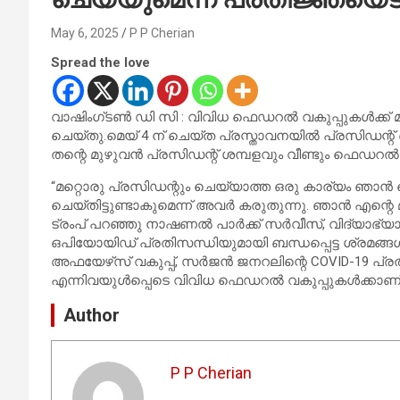
May 6, 2025
P P Cherian
Spread the love
വാഷിംഗ്‌ടൺ ഡി സി : വിവിധ ഫെഡറൽ വകുപ്പുകൾക്ക് മു
ചെയ്തു.മെയ് 4 ന് ചെയ്ത പ്രസ്താവനയിൽ പ്രസിഡന്
തന്റെ മുഴുവൻ പ്രസിഡന്റ് ശമ്പളവും വീണ്ടും ഫെഡറൽ
“മറ്റൊരു പ്രസിഡന്റും ചെയ്യാത്ത ഒരു കാര്യം ഞാൻ 
ചെയ്തിട്ടുണ്ടാകുമെന്ന് അവർ കരുതുന്നു. ഞാൻ എന്റ
ട്രംപ് പറഞ്ഞു നാഷണൽ പാർക്ക് സർവീസ്, വിദ്യാഭ്യാ
ഒപിയോയിഡ് പ്രതിസന്ധിയുമായി ബന്ധപ്പെട്ട ശ്രമങ്ങൾ
അഫയേഴ്‌സ് വകുപ്പ്, സർജൻ ജനറലിന്റെ COVID-19 പ്
എന്നിവയുൾപ്പെടെ വിവിധ ഫെഡറൽ വകുപ്പുകൾക്കാണ്
Author
P P Cherian