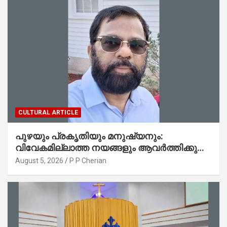
CULTURAL ARTICLE
പുഴയും പ്രകൃതിയും മനുഷ്യനും:
വിവേകമില്ലാത്ത നയങ്ങളും ആവർത്തിക്കുന്ന
ദുരന്തങ്ങളും : റവ. ജെയിംസ് കെ.
August 5, 2026
P P Cherian
ജോൺ(ലബ്ബക്ക്, ടെക്സാസ്)