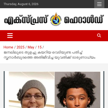
Skip
Thursday, August 6, 2026
to
content
Malayalam Christian News
Express Herald – Malayalam
Christian News
Home
2025
May
15
ജനലിലൂടെ തുളച്ചു കയറിയ വെടിയുണ്ട പതിച്ച്
സ്തനാര്‍ബുദത്തെ അതിജീവിച്ച യുവതിക്ക് ദാരുണാധ്യം