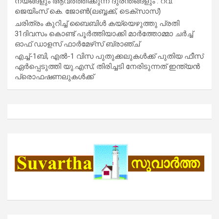
നയങ്ങളും ആവർത്തിക്കുന്ന ദുരന്തങ്ങളും : റവ.
ജെയിംസ് കെ. ജോൺ(ലബ്ബക്ക്, ടെക്സാസ്)
ചരിത്രം കുറിച്ച് ബൈബിൾ കയ്യെഴുത്തു പ്രതി
31ദിവസം കൊണ്ട് പൂർത്തിയാക്കി മാർത്തോമ്മാ ചർച്ച്
ഓഫ് ഡാളസ് ഫാർമേഴ്‌സ് ബ്രാഞ്ച്
എച്ച്-1ബി, എൽ-1 വിസ പുതുക്കലുകൾക്ക് പുതിയ ഫീസ്
ഏർപ്പെടുത്തി യു.എസ്; തിരിച്ചടി നേരിടുന്നത് ഇന്ത്യൻ
പ്രൊഫഷണലുകൾക്ക്