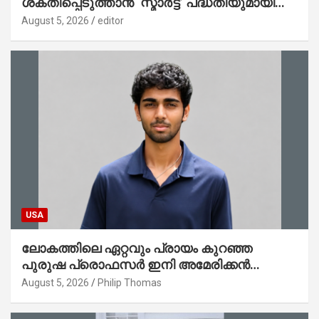
ശക്തിപ്പെടുത്താന്‍ ‘സ്മാര്‍ട്ട്’ പദ്ധതിയുമായി
കേര; ലോഗോ മുഖ്യമന്ത്രി പ്രകാശനം
August 5, 2026
editor
ചെയ്തു
USA
ലോകത്തിലെ ഏറ്റവും പ്രായം കുറഞ്ഞ
പുരുഷ പ്രൊഫസർ ഇനി അമേരിക്കൻ
മലയാളി നേഥൻ തോമസ്
August 5, 2026
Philip Thomas