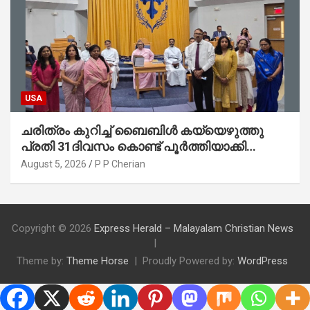
USA
ചരിത്രം കുറിച്ച് ബൈബിൾ കയ്യെഴുത്തു
പ്രതി 31ദിവസം കൊണ്ട് പൂർത്തിയാക്കി
മാർത്തോമ്മാ ചർച്ച് ഓഫ് ഡാളസ് ഫാർമേഴ്‌സ്
August 5, 2026
P P Cherian
ബ്രാഞ്ച്
Copyright © 2026
Express Herald – Malayalam Christian News
Theme by:
Theme Horse
Proudly Powered by:
WordPress