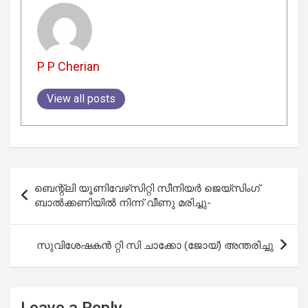
P P Cherian
View all posts
Post
ബെന്റ്‌ലി യൂണിവേഴ്‌സിറ്റി സീനിയർ ജെയ്‌സിംഗ്
navigation
ബാൽക്കണിയിൽ നിന്ന് വീണു മരിച്ചു-
സുവിശേഷകൻ റ്റി സി ചാക്കോ (ജോയ്) അന്തരിച്ചു
Leave a Reply