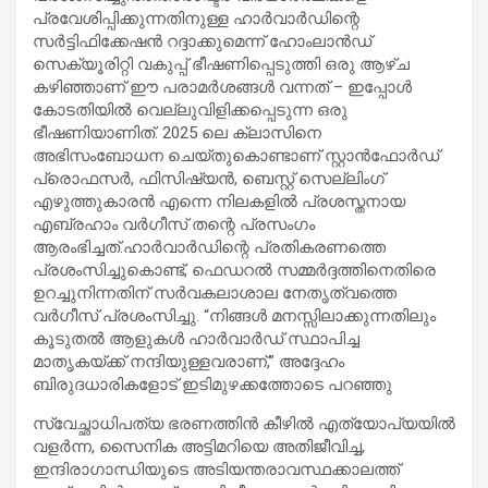
പ്രവേശിപ്പിക്കുന്നതിനുള്ള ഹാർവാർഡിന്റെ
സർട്ടിഫിക്കേഷൻ റദ്ദാക്കുമെന്ന് ഹോംലാൻഡ്
സെക്യൂരിറ്റി വകുപ്പ് ഭീഷണിപ്പെടുത്തി ഒരു ആഴ്ച
കഴിഞ്ഞാണ് ഈ പരാമർശങ്ങൾ വന്നത് – ഇപ്പോൾ
കോടതിയിൽ വെല്ലുവിളിക്കപ്പെടുന്ന ഒരു
ഭീഷണിയാണിത്. 2025 ലെ ക്ലാസിനെ
അഭിസംബോധന ചെയ്തുകൊണ്ടാണ് സ്റ്റാൻഫോർഡ്
പ്രൊഫസർ, ഫിസിഷ്യൻ, ബെസ്റ്റ് സെല്ലിംഗ്
എഴുത്തുകാരൻ എന്നെ നിലകളിൽ പ്രശസ്തനായ
എബ്രഹാം വർഗീസ് തന്റെ പ്രസംഗം
ആരംഭിച്ചത്.ഹാർവാർഡിന്റെ പ്രതികരണത്തെ
പ്രശംസിച്ചുകൊണ്ട്, ഫെഡറൽ സമ്മർദ്ദത്തിനെതിരെ
ഉറച്ചുനിന്നതിന് സർവകലാശാല നേതൃത്വത്തെ
വർഗീസ് പ്രശംസിച്ചു. “നിങ്ങൾ മനസ്സിലാക്കുന്നതിലും
കൂടുതൽ ആളുകൾ ഹാർവാർഡ് സ്ഥാപിച്ച
മാതൃകയ്ക്ക് നന്ദിയുള്ളവരാണ്,” അദ്ദേഹം
ബിരുദധാരികളോട് ഇടിമുഴക്കത്തോടെ പറഞ്ഞു
സ്വേച്ഛാധിപത്യ ഭരണത്തിൻ കീഴിൽ എത്യോപ്യയിൽ
വളർന്ന, സൈനിക അട്ടിമറിയെ അതിജീവിച്ച,
ഇന്ദിരാഗാന്ധിയുടെ അടിയന്തരാവസ്ഥക്കാലത്ത്