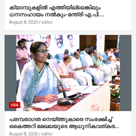
ക്യാമ്പുകളിൽ എത്തിയില്ലെങ്കിലും
ധനസഹായം നൽകും-മന്ത്രി എ.പി.
അനിൽകുമാർ
August 8, 2026
editor
USA
പരമ്പരാഗത നെയ്ത്തുകാരെ സംരക്ഷിച്ച്
കൈത്തറി മേഖലയുടെ ആധുനികവത്കരണം
സാധ്യമാക്കും : ഡെപ്യൂട്ടി സ്പീക്കർ
August 8, 2026
editor