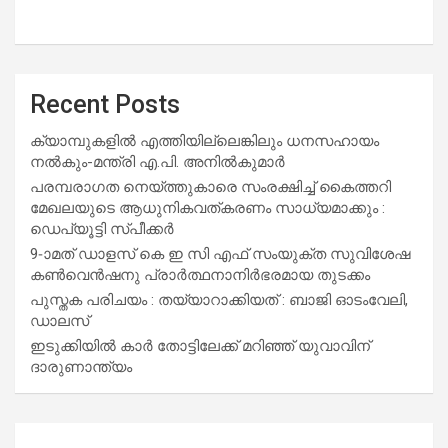
Recent Posts
ക്യാമ്പുകളിൽ എത്തിയില്ലെങ്കിലും ധനസഹായം
നൽകും-മന്ത്രി എ.പി. അനിൽകുമാർ
പരമ്പരാഗത നെയ്ത്തുകാരെ സംരക്ഷിച്ച് കൈത്തറി
മേഖലയുടെ ആധുനികവത്കരണം സാധ്യമാക്കും :
ഡെപ്യൂട്ടി സ്പീക്കർ
9-ാമത് ഡാളസ് കെ ഇ സി എഫ് സംയുക്ത സുവിശേഷ
കൺവെൻഷനു പ്രാർത്ഥനാനിർഭരമായ തുടക്കം
പുസ്തക പരിചയം : തയ്യാറാക്കിയത് : ബാജി ഓടംവേലി,
ഡാലസ്
ഇടുക്കിയിൽ കാർ തോട്ടിലേക്ക് മറിഞ്ഞ് യുവാവിന്
ദാരുണാന്ത്യം