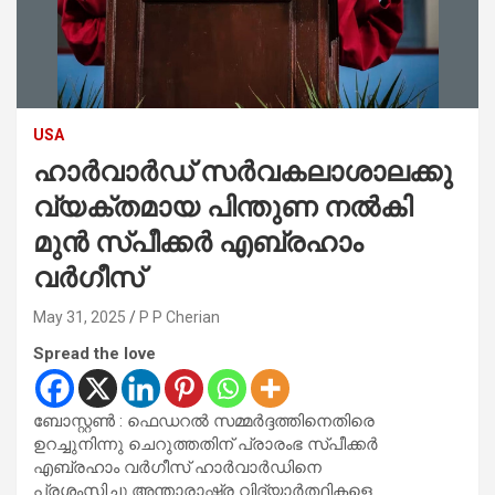
USA
ഹാർവാർഡ് സർവകലാശാലക്കു
വ്യക്തമായ പിന്തുണ നൽകി
മുൻ സ്പീക്കർ എബ്രഹാം
വർഗീസ്
May 31, 2025
P P Cherian
Spread the love
ബോസ്റ്റൺ : ഫെഡറൽ സമ്മർദ്ദത്തിനെതിരെ
ഉറച്ചുനിന്നു ചെറുത്തതിന് പ്രാരംഭ സ്പീക്കർ
എബ്രഹാം വർഗീസ് ഹാർവാർഡിനെ
പ്രശംസിച്ചു.അന്താരാഷ്ട്ര വിദ്യാർത്ഥികളെ