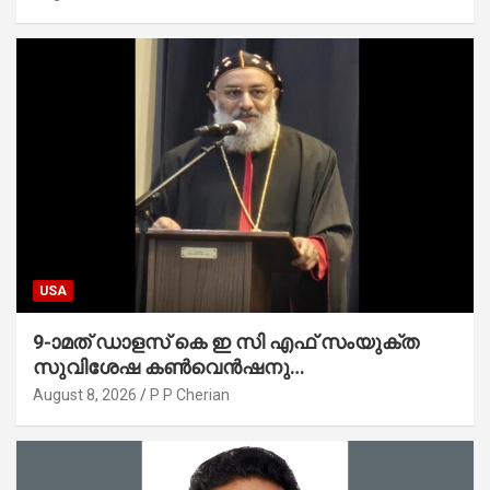
USA
9-ാമത് ഡാളസ് കെ ഇ സി എഫ് സംയുക്ത
സുവിശേഷ കൺവെൻഷനു
പ്രാർത്ഥനാനിർഭരമായ തുടക്കം
August 8, 2026
P P Cherian