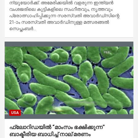
ന്യൂയോര്‍ക്ക്: അമേരിക്കയില്‍ വളരുന്ന ഇന്ത്യന്‍
വംശജരിലെ കുട്ടികളിലെ സംഗീതവും, നൃത്തവും
പ്രോത്സാഹിപ്പിക്കുന്ന സരസ്വതി അവാര്‍ഡ്‌സിന്റെ
21-ാം സരസ്വതി അവാര്‍ഡിനുള്ള മത്സരങ്ങല്‍
സെപ്തംബര്‍…
USA
ഫ്ലോറിഡയിൽ “മാംസം ഭക്ഷിക്കുന്ന”
ബാക്ടീരിയ ബാധിച്ച് നാല് മരണം