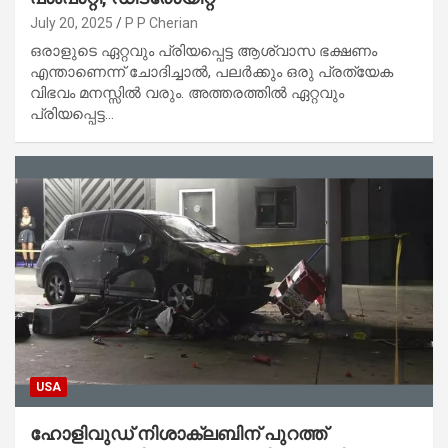
July 20, 2025
P P Cherian
ഒരാളുടെ ഏറ്റവും പ്രിയപ്പെട്ട ആശ്വാസ ഭക്ഷണം
എന്താണെന്ന് ചോദിച്ചാൽ, പലർക്കും ഒരു പ്രത്യേക
വിഭവം മനസ്സിൽ വരും. അത്തരത്തിൽ ഏറ്റവും
പ്രിയപ്പെട്ട…
USA
ഹോളിവുഡ് നിശാക്ലബിന് പുറത്ത്