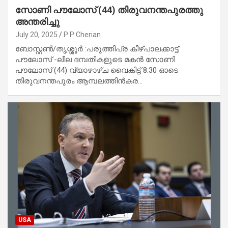
സോണി പൗലോസ് (44) തിരുവനന്തപുരത്തു
അന്തരിച്ചു
July 20, 2025
P P Cherian
ബോസ്റ്റൺ/തൃശ്ശൂർ :പരുത്തിപ്ര കീഴ്പാലക്കാട്ട്
പൗലോസ് -ലീല ദമ്പതികളുടെ മകൻ സോണി
പൗലോസ് (44) വ്യാഴാഴ്ച വൈകിട്ട് 8:30 ഓടെ
തിരുവനന്തപുരം ആമ്പലത്തിൻകര…
USA