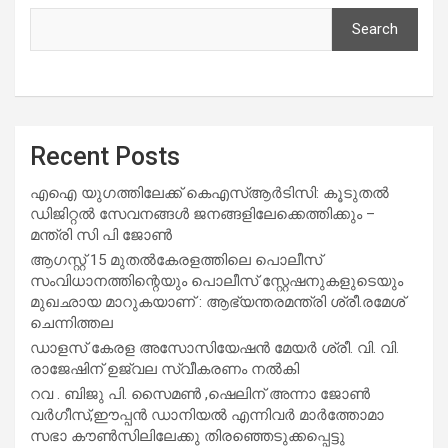
Search
Recent Posts
എഐ യുഗത്തിലേക്ക് കെഎസ്ആർടിസി: കൂടുതൽ
ഡിജിറ്റൽ സേവനങ്ങൾ ജനങ്ങളിലേക്കെത്തിക്കും –
മന്ത്രി സി പി ജോൺ
ആഗസ്റ്റ് 15 മുതല്‍കേരളത്തിലെ പൊലീസ്
സംവിധാനത്തിന്റെയും പൊലീസ് സ്റ്റേഷനുകളുടെയും
മുഖഛായ മാറുകയാണ് : ആഭ്യന്തരമന്ത്രി ശ്രീ.രമേശ്
ചെന്നിത്തല
ഡാളസ് കേരള അസോസിയേഷൻ മേയർ ശ്രീ. വി. വി.
രാജേഷിന് ഉജ്വല സ്വീകരണം നൽകി
റവ . ബിജു പി. സൈമൺ ,ഷെലിന് അന്നാ ജോൺ
വർഗീസ്,ഈപ്പൻ ഡാനിയൽ എന്നിവർ മാർത്തോമാ
സഭാ കൗൺസിലിലേക്കു തിരഞ്ഞെടുക്കപ്പെട്ടു