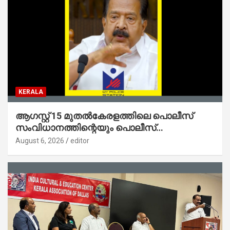
KERALA
ആഗസ്റ്റ് 15 മുതല്‍കേരളത്തിലെ പൊലീസ്
സംവിധാനത്തിന്റെയും പൊലീസ്
സ്റ്റേഷനുകളുടെയും മുഖഛായ മാറുകയാണ് :
August 6, 2026
editor
ആഭ്യന്തരമന്ത്രി ശ്രീ.രമേശ് ചെന്നിത്തല