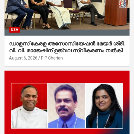
USA
ഡാളസ് കേരള അസോസിയേഷൻ മേയർ ശ്രീ.
വി. വി. രാജേഷിന് ഉജ്വല സ്വീകരണം നൽകി
August 6, 2026
P P Cherian