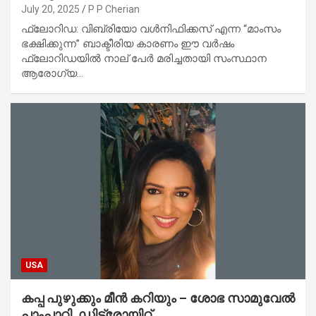
July 20, 2025
P P Cherian
ഫ്ലോറിഡ: വിബ്രിയോ വൾനിഫിക്കസ് എന്ന “മാംസം
ഭക്ഷിക്കുന്ന” ബാക്ടീരിയ കാരണം ഈ വർഷം
ഫ്ലോറിഡയിൽ നാല് പേർ മരിച്ചതായി സംസ്ഥാന
ആരോഗ്യ…
USA
കപ്പ പുഴുക്കും മീൻ കറിയും – ശോഭ സാമുവേൽ
പാംപാറ്റി, ഡിട്രോയിറ്റ്