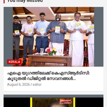
You may Missed
KERALA
എഐ യുഗത്തിലേക്ക് കെഎസ്ആർടിസി:
കൂടുതൽ ഡിജിറ്റൽ സേവനങ്ങൾ
ജനങ്ങളിലേക്കെത്തിക്കും – മന്ത്രി സി പി
August 6, 2026
editor
ജോൺ