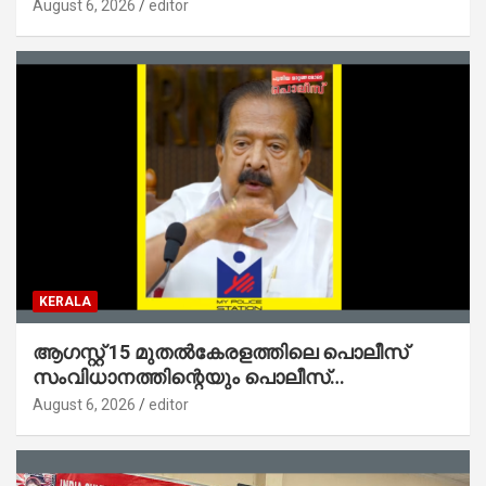
ജനങ്ങളിലേക്കെത്തിക്കും – മന്ത്രി സി പി
August 6, 2026
editor
ജോൺ
KERALA
ആഗസ്റ്റ് 15 മുതല്‍കേരളത്തിലെ പൊലീസ്
സംവിധാനത്തിന്റെയും പൊലീസ്
സ്റ്റേഷനുകളുടെയും മുഖഛായ മാറുകയാണ് :
August 6, 2026
editor
ആഭ്യന്തരമന്ത്രി ശ്രീ.രമേശ് ചെന്നിത്തല