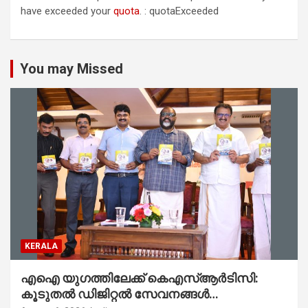
have exceeded your
quota
. : quotaExceeded
You may Missed
KERALA
എഐ യുഗത്തിലേക്ക് കെഎസ്ആർടിസി:
കൂടുതൽ ഡിജിറ്റൽ സേവനങ്ങൾ