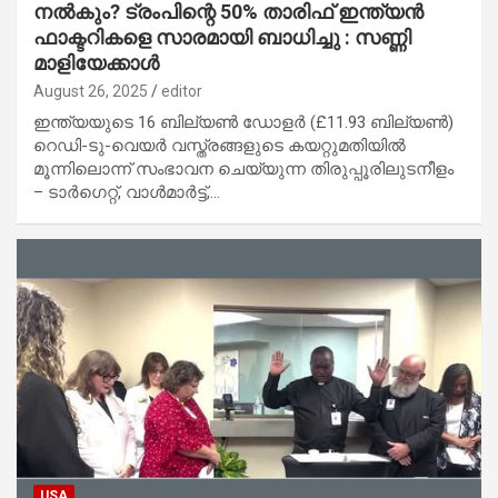
നൽകും? ട്രംപിന്റെ 50% താരിഫ് ഇന്ത്യൻ
ഫാക്ടറികളെ സാരമായി ബാധിച്ചു : സണ്ണി
മാളിയേക്കാൾ
August 26, 2025
editor
ഇന്ത്യയുടെ 16 ബില്യൺ ഡോളർ (£11.93 ബില്യൺ)
റെഡി-ടു-വെയർ വസ്ത്രങ്ങളുടെ കയറ്റുമതിയിൽ
മൂന്നിലൊന്ന് സംഭാവന ചെയ്യുന്ന തിരുപ്പൂരിലുടനീളം
– ടാർഗെറ്റ്, വാൾമാർട്ട്,…
USA