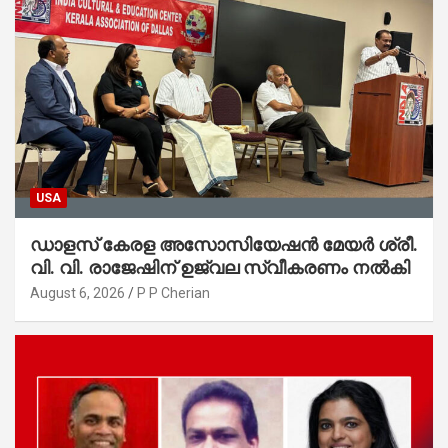
USA
ഡാളസ് കേരള അസോസിയേഷൻ മേയർ ശ്രീ.
വി. വി. രാജേഷിന് ഉജ്വല സ്വീകരണം നൽകി
August 6, 2026
P P Cherian