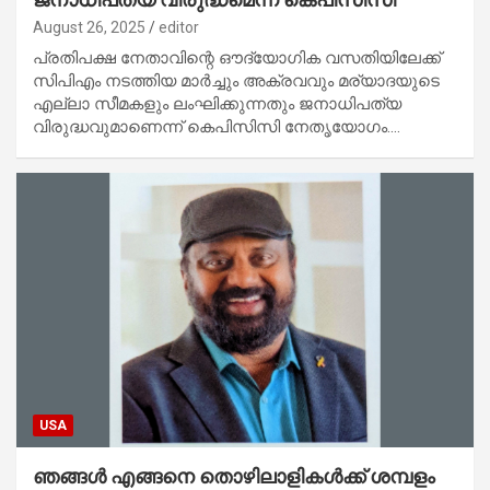
August 26, 2025
editor
പ്രതിപക്ഷ നേതാവിന്റെ ഔദ്യോഗിക വസതിയിലേക്ക്
സിപിഎം നടത്തിയ മാര്‍ച്ചും അക്രവവും മര്യാദയുടെ
എല്ലാ സീമകളും ലംഘിക്കുന്നതും ജനാധിപത്യ
വിരുദ്ധവുമാണെന്ന് കെപിസിസി നേതൃയോഗം.…
USA
ഞങ്ങൾ എങ്ങനെ തൊഴിലാളികൾക്ക് ശമ്പളം