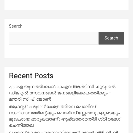
Search
Search
Recent Posts
എഐ യുഗത്തിലേക്ക് കെഎസ്ആർടിസി: കൂടുതൽ
ഡിജിറ്റൽ സേവനങ്ങൾ ജനങ്ങളിലേക്കെത്തിക്കും –
മന്ത്രി സി പി ജോൺ
ആഗസ്റ്റ് 15 മുതല്‍കേരളത്തിലെ പൊലീസ്
സംവിധാനത്തിന്റെയും പൊലീസ് സ്റ്റേഷനുകളുടെയും
മുഖഛായ മാറുകയാണ് : ആഭ്യന്തരമന്ത്രി ശ്രീ.രമേശ്
ചെന്നിത്തല
ഡാളസ് കേരള അസോസിയേഷൻ മേയർ ശ്രീ. വി. വി.