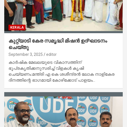
KERALA
കുറ്റ്യാടി കേര സമൃദ്ധി മിഷൻ ഉദ്‌ഘാടനം
ചെയ്തു
September 3, 2025
editor
കാര്‍ഷിക മേഖലയുടെ വികാസത്തിന്
ഭൂപ്രകൃതിക്കനുസരിച്ച് വിളകള്‍ കൃഷി
ചെയ്യണം:മന്ത്രി എ കെ ശശീന്ദ്രന്‍ ലോക നാളികേര
ദിനത്തിന്റെ ഭാഗമായി കോഴിക്കോട് പാളയം…