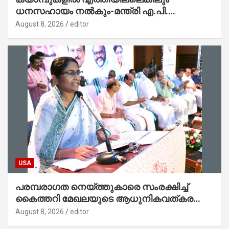
ധനസഹായം നൽകും-മന്ത്രി എ.പി.
അനിൽകുമാർ
August 8, 2026
editor
USA
പരമ്പരാഗത നെയ്ത്തുകാരെ സംരക്ഷിച്ച്
കൈത്തറി മേഖലയുടെ ആധുനികവത്കരണം
സാധ്യമാക്കും : ഡെപ്യൂട്ടി സ്പീക്കർ
August 8, 2026
editor