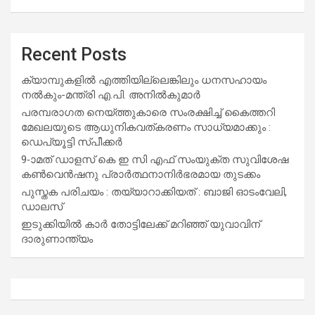
Recent Posts
ക്യാമ്പുകളിൽ എത്തിയില്ലെങ്കിലും ധനസഹായം
നൽകും-മന്ത്രി എ.പി. അനിൽകുമാർ
പരമ്പരാഗത നെയ്ത്തുകാരെ സംരക്ഷിച്ച് കൈത്തറി
മേഖലയുടെ ആധുനികവത്കരണം സാധ്യമാക്കും :
ഡെപ്യൂട്ടി സ്പീക്കർ
9-ാമത് ഡാളസ് കെ ഇ സി എഫ് സംയുക്ത സുവിശേഷ
കൺവെൻഷനു പ്രാർത്ഥനാനിർഭരമായ തുടക്കം
പുസ്തക പരിചയം : തയ്യാറാക്കിയത് : ബാജി ഓടംവേലി,
ഡാലസ്
ഇടുക്കിയിൽ കാർ തോട്ടിലേക്ക് മറിഞ്ഞ് യുവാവിന്
ദാരുണാന്ത്യം