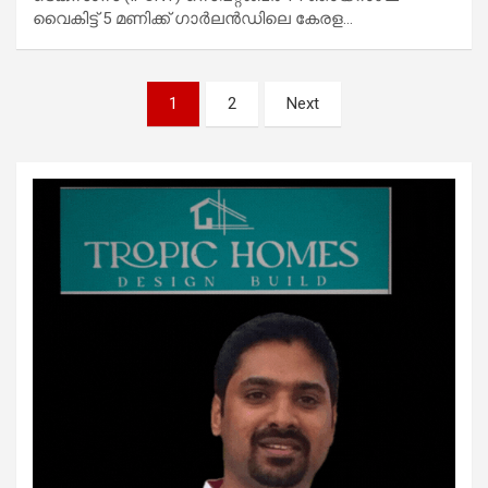
വൈകിട്ട് 5 മണിക്ക് ഗാർലൻഡിലെ കേരള…
Posts
1
2
Next
pagination