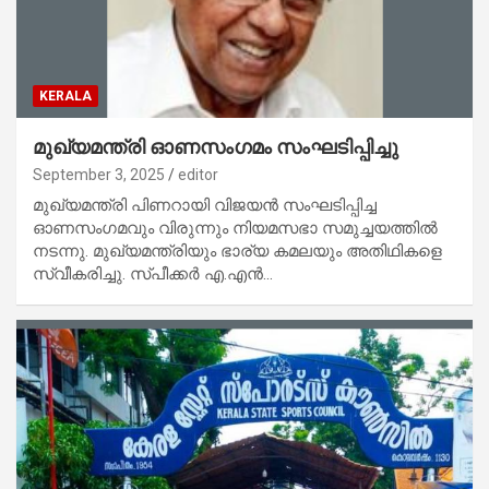
KERALA
മുഖ്യമന്ത്രി ഓണസംഗമം സംഘടിപ്പിച്ചു
September 3, 2025
editor
മുഖ്യമന്ത്രി പിണറായി വിജയൻ സംഘടിപ്പിച്ച
ഓണസംഗമവും വിരുന്നും നിയമസഭാ സമുച്ചയത്തിൽ
നടന്നു. മുഖ്യമന്ത്രിയും ഭാര്യ കമലയും അതിഥികളെ
സ്വീകരിച്ചു. സ്പീക്കർ എ.എൻ…