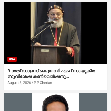
USA
9-ാമത് ഡാളസ് കെ ഇ സി എഫ് സംയുക്ത
സുവിശേഷ കൺവെൻഷനു
പ്രാർത്ഥനാനിർഭരമായ തുടക്കം
August 8, 2026
P P Cherian