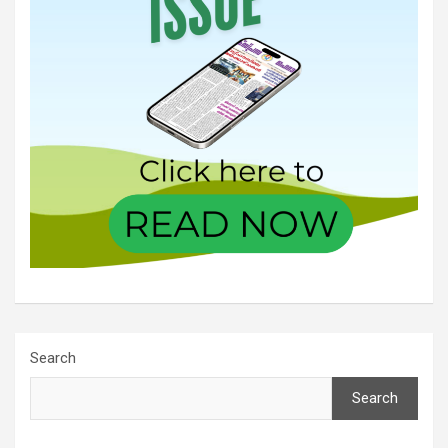
Search
Search