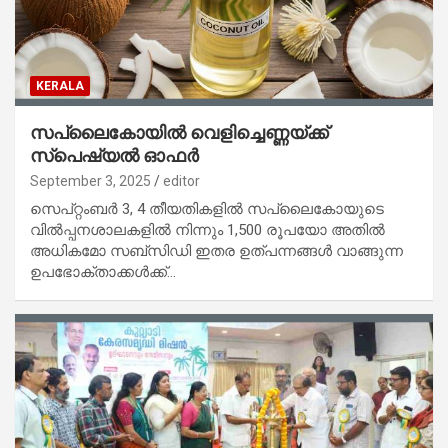
KERALA
സപ്ലൈകോയിൽ വെളിച്ചെണ്ണയ്ക്ക്
സ്‌പെഷ്യൽ ഓഫർ
September 3, 2025
editor
സെപ്റ്റംബർ 3, 4 തീയതികളിൽ സപ്ലൈകോയുടെ
വിൽപ്പനശാലകളിൽ നിന്നും 1,500 രൂപയോ അതിൽ
അധികമോ സബ്സിഡി ഇതര ഉത്പന്നങ്ങൾ വാങ്ങുന്ന
ഉപഭോക്താക്കൾക്ക്…