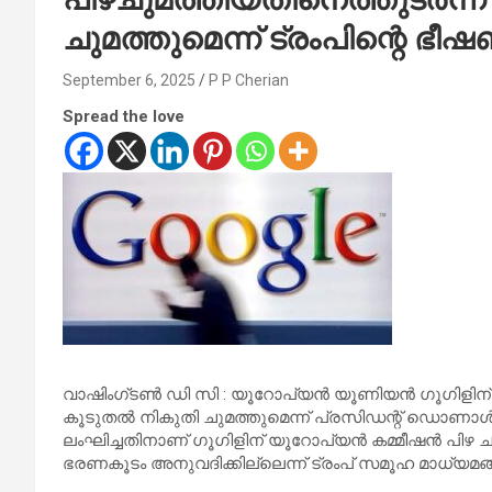
ചുമത്തുമെന്ന് ട്രംപിന്റെ ഭീഷ
September 6, 2025
P P Cherian
Spread the love
വാഷിംഗ്‌ടൺ ഡി സി : യൂറോപ്യൻ യൂണിയൻ ഗൂഗിളിന് 
കൂടുതൽ നികുതി ചുമത്തുമെന്ന് പ്രസിഡന്റ് ഡൊണാൾഡ് 
ലംഘിച്ചതിനാണ് ഗൂഗിളിന് യൂറോപ്യൻ കമ്മീഷൻ പി
ഭരണകൂടം അനുവദിക്കില്ലെന്ന് ട്രംപ് സമൂഹ മാധ്യമങ്ങ