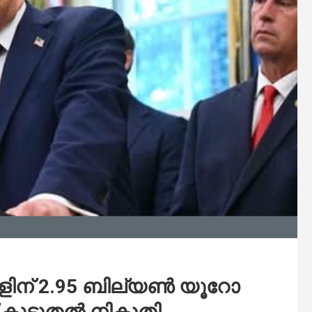
ിന് 2.95 ബില്യൺ യൂറോ
് കൂടുതൽ നികുതി