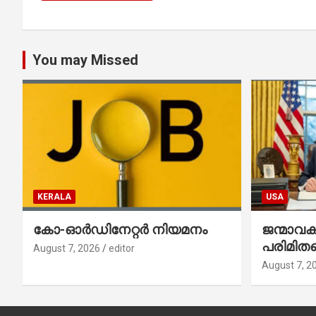
You may Missed
KERALA
USA
കോ-ഓർഡിനേറ്റർ നിയമനം
ജന്മാവ
പരിമിതപ
August 7, 2026
editor
രണ്ട് എക
August 7, 2
ഉത്തരവുകള
ഒപ്പുവെച്