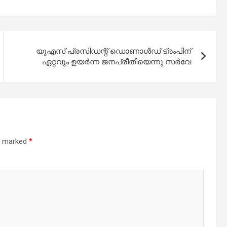
യുഎസ് പ്രസിഡന്റ് ഡൊണാൾഡ് ട്രംപിന്
ഏറ്റവും ഉയർന്ന ജനപ്രീതിയെന്നു സർവേ
re marked
*