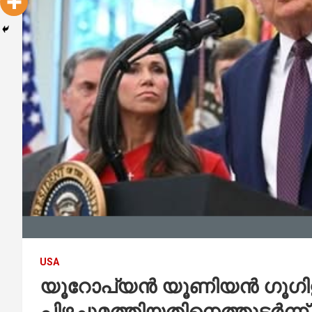
USA
യൂറോപ്യൻ യൂണിയൻ ഗൂഗിള
പിഴചുമത്തിയതിനെത്തുടർന്ന