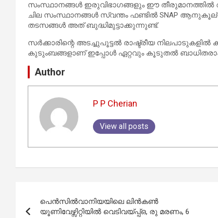
സംസ്ഥാനങ്ങൾ ഇരുവിഭാഗങ്ങളും ഈ തീരുമാനത്തിൽ ആശങ്ക പ
ചില സംസ്ഥാനങ്ങൾ സ്വന്തം ഫണ്ടിൽ SNAP ആനുകൂല
തടസങ്ങൾ അത് ബുദ്ധിമുട്ടാക്കുന്നുണ്ട്.
സർക്കാരിന്റെ അടച്ചുപൂട്ടൽ രാഷ്ട്രീയ നിലപാടുകളിൽ കു
കുടുംബങ്ങളാണ് ഇപ്പോൾ ഏറ്റവും കൂടുതൽ ബാധിതരാക
Author
P P Cherian
View all posts
Post
പെൻസിൽവാനിയയിലെ ലിൻകൺ
navigation
യൂണിവേഴ്സിറ്റിയിൽ വെടിവയ്പ്പ്ഒ, രു മരണം, 6