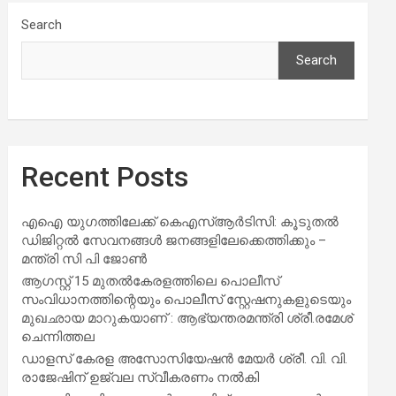
Search
Search
Recent Posts
എഐ യുഗത്തിലേക്ക് കെഎസ്ആർടിസി: കൂടുതൽ
ഡിജിറ്റൽ സേവനങ്ങൾ ജനങ്ങളിലേക്കെത്തിക്കും –
മന്ത്രി സി പി ജോൺ
ആഗസ്റ്റ് 15 മുതല്‍കേരളത്തിലെ പൊലീസ്
സംവിധാനത്തിന്റെയും പൊലീസ് സ്റ്റേഷനുകളുടെയും
മുഖഛായ മാറുകയാണ് : ആഭ്യന്തരമന്ത്രി ശ്രീ.രമേശ്
ചെന്നിത്തല
ഡാളസ് കേരള അസോസിയേഷൻ മേയർ ശ്രീ. വി. വി.
രാജേഷിന് ഉജ്വല സ്വീകരണം നൽകി