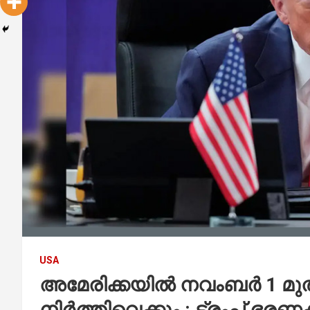
USA
അമേരിക്കയിൽ നവംബർ 1 
നിർത്തിവെക്കും : ട്രംപ് ഭരണ