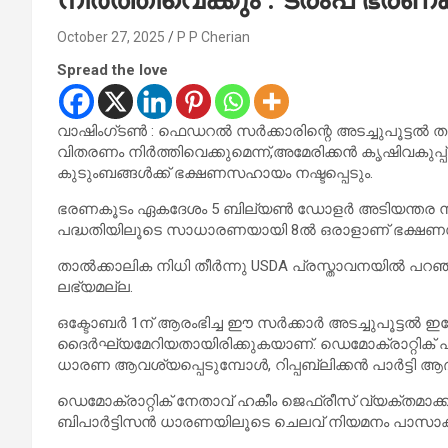
October 27, 2025
P P Cherian
Spread the love
വാഷിംഗ്ടൺ : ഫെഡറൽ സർക്കാരിന്റെ അടച്ചുപൂട്ടൽ 
വിതരണം നിർത്തിവെക്കുമെന്ന്,അമേരിക്കൻ കൃഷിവകുപ്പ്
കുടുംബങ്ങൾക്ക് ഭക്ഷണസഹായം നഷ്ടപ്പെടും.
ഭരണകൂടം ഏകദേശം 5 ബില്യൺ ഡോളർ അടിയന്തര നിധി
പദ്ധതിയിലൂടെ സാധാരണയായി 8ൽ ഒരാളാണ് ഭക്ഷണസഹ
താൽക്കാലിക നിധി തീർന്നു USDA പ്രസ്താവനയിൽ പറ
ലഭ്യമല്ല.
ഒക്ടോബർ 1ന് ആരംഭിച്ച ഈ സർക്കാർ അടച്ചുപൂട്ടൽ ഇപ
ദൈർഘ്യമേറിയതായിരിക്കുകയാണ്. ഡെമോക്രാറ്റിക് പ
ധാരണ ആവശ്യപ്പെടുമ്പോൾ, റിപ്പബ്ലിക്കൻ പാർട്ടി ആ
ഡെമോക്രാറ്റിക് നേതാവ് ഹകീം ജെഫ്രീസ് വ്യക്തമാക്ക
ബിപാർട്ടിസൻ ധാരണയിലൂടെ ചെലവ് നിയമനം പാസാക്കാൻ 