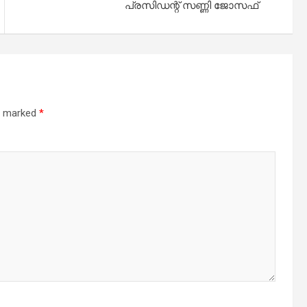
പ്രസിഡന്റ് സണ്ണി ജോസഫ്
re marked
*