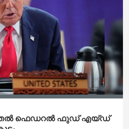
മുതൽ ഫെഡറൽ ഫുഡ് എയ്ഡ്
കൂടം