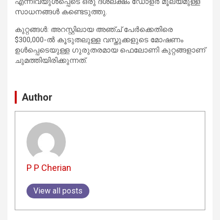
എന്നിവയുൾപ്പെടെ ഒരു ദശലക്ഷം ഡോളർ മൂല്യമുള്ള
സാധനങ്ങൾ കണ്ടെടുത്തു.
കുറ്റങ്ങൾ: അറസ്റ്റിലായ അഞ്ച് പേർക്കെതിരെ
$300,000-ൽ കൂടുതലുള്ള വസ്തുക്കളുടെ മോഷണം
ഉൾപ്പെടെയുള്ള ഗുരുതരമായ ഫെലോണി കുറ്റങ്ങളാണ്
ചുമത്തിയിരിക്കുന്നത്.
Author
P P Cherian
View all posts