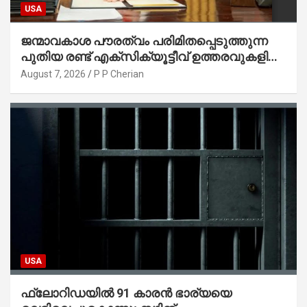
USA
ജന്മാവകാശ പൗരത്വം പരിമിതപ്പെടുത്തുന്ന
പുതിയ രണ്ട് എക്സിക്യൂട്ടീവ് ഉത്തരവുകളിൽ
ട്രംപ് ഒപ്പുവെച്ചു
August 7, 2026
P P Cherian
USA
ഫ്ലോറിഡയിൽ 91 കാരൻ ഭാര്യയെ