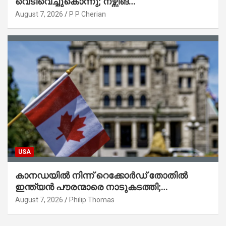
വെടിവെച്ചുകൊന്നു; നഴ്സിങ്
ഹോമിലാക്കില്ലെന്ന് നൽകിയ വാഗ്ദാനം
August 7, 2026
P P Cherian
പാലിച്ചതായി മൊഴി
USA
കാനഡയിൽ നിന്ന് റെക്കോർഡ് തോതിൽ
ഇന്ത്യൻ പൗരന്മാരെ നാടുകടത്തി;
ആറുമാസത്തിനിടെ 3,323 പേർ
August 7, 2026
Philip Thomas