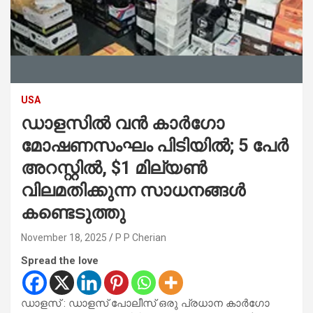
USA
ഡാളസിൽ വൻ കാർഗോ
മോഷണസംഘം പിടിയിൽ; 5 പേർ
അറസ്റ്റിൽ, $1 മില്യൺ
വിലമതിക്കുന്ന സാധനങ്ങൾ
കണ്ടെടുത്തു
November 18, 2025
P P Cherian
Spread the love
ഡാളസ് : ഡാളസ് പോലീസ് ഒരു പ്രധാന കാർഗോ