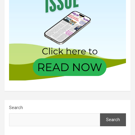
Search
Search