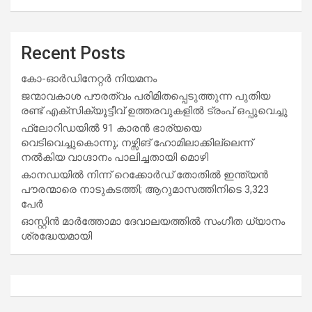
Recent Posts
കോ-ഓർഡിനേറ്റർ നിയമനം
ജന്മാവകാശ പൗരത്വം പരിമിതപ്പെടുത്തുന്ന പുതിയ
രണ്ട് എക്സിക്യൂട്ടീവ് ഉത്തരവുകളിൽ ട്രംപ് ഒപ്പുവെച്ചു
ഫ്ലോറിഡയിൽ 91 കാരൻ ഭാര്യയെ
വെടിവെച്ചുകൊന്നു; നഴ്സിങ് ഹോമിലാക്കില്ലെന്ന്
നൽകിയ വാഗ്ദാനം പാലിച്ചതായി മൊഴി
കാനഡയിൽ നിന്ന് റെക്കോർഡ് തോതിൽ ഇന്ത്യൻ
പൗരന്മാരെ നാടുകടത്തി; ആറുമാസത്തിനിടെ 3,323
പേർ
ഓസ്റ്റിൻ മാർത്തോമാ ദേവാലയത്തിൽ സംഗീത ധ്യാനം
ശ്രദ്ധേയമായി