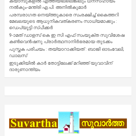
ക്യാമ്പുകളിൽ എത്തിയില്ലെങ്കിലും ധനസഹായം
നൽകും-മന്ത്രി എ.പി. അനിൽകുമാർ
പരമ്പരാഗത നെയ്ത്തുകാരെ സംരക്ഷിച്ച് കൈത്തറി
മേഖലയുടെ ആധുനികവത്കരണം സാധ്യമാക്കും :
ഡെപ്യൂട്ടി സ്പീക്കർ
9-ാമത് ഡാളസ് കെ ഇ സി എഫ് സംയുക്ത സുവിശേഷ
കൺവെൻഷനു പ്രാർത്ഥനാനിർഭരമായ തുടക്കം
പുസ്തക പരിചയം : തയ്യാറാക്കിയത് : ബാജി ഓടംവേലി,
ഡാലസ്
ഇടുക്കിയിൽ കാർ തോട്ടിലേക്ക് മറിഞ്ഞ് യുവാവിന്
ദാരുണാന്ത്യം