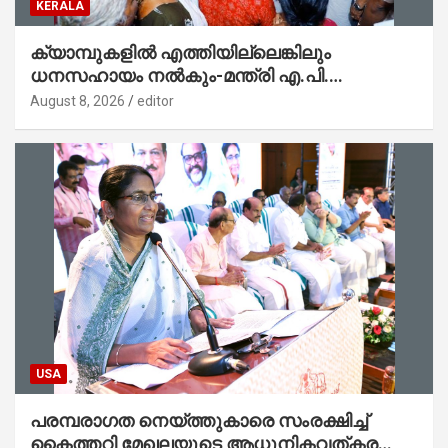
KERALA
ക്യാമ്പുകളിൽ എത്തിയില്ലെങ്കിലും
ധനസഹായം നൽകും-മന്ത്രി എ.പി.
അനിൽകുമാർ
August 8, 2026
editor
USA
പരമ്പരാഗത നെയ്ത്തുകാരെ സംരക്ഷിച്ച്
കൈത്തറി മേഖലയുടെ ആധുനികവത്കരണം