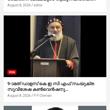
സാധ്യമാക്കും : ഡെപ്യൂട്ടി സ്പീക്കർ
August 8, 2026
editor
USA
9-ാമത് ഡാളസ് കെ ഇ സി എഫ് സംയുക്ത
സുവിശേഷ കൺവെൻഷനു
പ്രാർത്ഥനാനിർഭരമായ തുടക്കം
August 8, 2026
P P Cherian