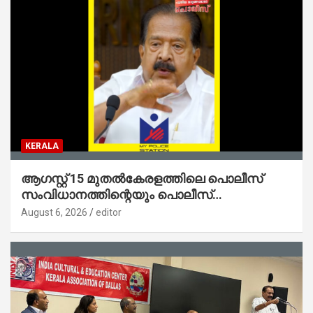
KERALA
ആഗസ്റ്റ് 15 മുതല്‍കേരളത്തിലെ പൊലീസ്
സംവിധാനത്തിന്റെയും പൊലീസ്
സ്റ്റേഷനുകളുടെയും മുഖഛായ മാറുകയാണ് :
August 6, 2026
editor
ആഭ്യന്തരമന്ത്രി ശ്രീ.രമേശ് ചെന്നിത്തല