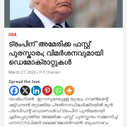
USA
ട്രംപിന് ‘അമേരിക്ക ഫസ്റ്റ്’
പുരസ്കാരം; വിമർശനവുമായി
ഡെമോക്രാറ്റുകൾ
March 27, 2026
P P Cherian
Spread the love
വാഷിംഗ്ടൺ : ഇറാനുമായുള്ള യുദ്ധം, ഗവൺമെന്റ്
ഷട്ട്ഡൗൺ തുടങ്ങിയ പ്രതിസന്ധികൾക്കിടയിൽ മുൻ
പ്രസിഡന്റ് ഡൊണാൾഡ് ട്രംപിന് പുതിയതായി
ഏർപ്പെടുത്തിയ ‘അമേരിക്ക ഫസ്റ്റ്’ പുരസ്കാരം സമ്മാനിച്ച്
ഹൗസ് സ്പീക്കർ മൈക്ക് ജോൺസൺ. ബുധനാഴ്ച