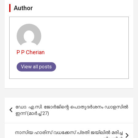
Author
P P Cherian
View all posts
Post
ഡോ. എ.സി. ജോർജിന്റെ പൊതുദർശനം ഡാളസിൽ
navigation
ഇന്ന് (മാർച്ച് 27)
നാസിയ ഹാരിസ് വധക്കേസ് പ്രതി ജയിലിൽ മരിച്ച