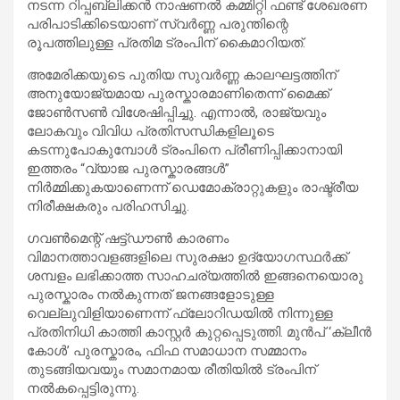
നടന്ന റിപ്പബ്ലിക്കൻ നാഷണൽ കമ്മിറ്റി ഫണ്ട് ശേഖരണ
പരിപാടിക്കിടെയാണ് സ്വർണ്ണ പരുന്തിന്റെ
രൂപത്തിലുള്ള പ്രതിമ ട്രംപിന് കൈമാറിയത്.
അമേരിക്കയുടെ പുതിയ സുവർണ്ണ കാലഘട്ടത്തിന്
അനുയോജ്യമായ പുരസ്കാരമാണിതെന്ന് മൈക്ക്
ജോൺസൺ വിശേഷിപ്പിച്ചു. എന്നാൽ, രാജ്യവും
ലോകവും വിവിധ പ്രതിസന്ധികളിലൂടെ
കടന്നുപോകുമ്പോൾ ട്രംപിനെ പ്രീണിപ്പിക്കാനായി
ഇത്തരം “വ്യാജ പുരസ്കാരങ്ങൾ”
നിർമ്മിക്കുകയാണെന്ന് ഡെമോക്രാറ്റുകളും രാഷ്ട്രീയ
നിരീക്ഷകരും പരിഹസിച്ചു.
ഗവൺമെന്റ് ഷട്ട്ഡൗൺ കാരണം
വിമാനത്താവളങ്ങളിലെ സുരക്ഷാ ഉദ്യോഗസ്ഥർക്ക്
ശമ്പളം ലഭിക്കാത്ത സാഹചര്യത്തിൽ ഇങ്ങനെയൊരു
പുരസ്കാരം നൽകുന്നത് ജനങ്ങളോടുള്ള
വെല്ലുവിളിയാണെന്ന് ഫ്ലോറിഡയിൽ നിന്നുള്ള
പ്രതിനിധി കാത്തി കാസ്റ്റർ കുറ്റപ്പെടുത്തി. മുൻപ് ‘ക്ലീൻ
കോൾ’ പുരസ്കാരം, ഫിഫ സമാധാന സമ്മാനം
തുടങ്ങിയവയും സമാനമായ രീതിയിൽ ട്രംപിന്
നൽകപ്പെട്ടിരുന്നു.