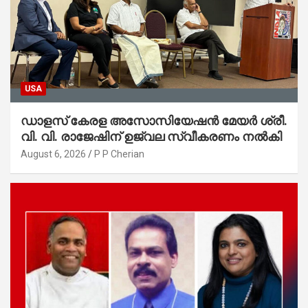
USA
ഡാളസ് കേരള അസോസിയേഷൻ മേയർ ശ്രീ.
വി. വി. രാജേഷിന് ഉജ്വല സ്വീകരണം നൽകി
August 6, 2026
P P Cherian