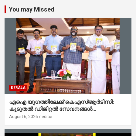
You may Missed
KERALA
എഐ യുഗത്തിലേക്ക് കെഎസ്ആർടിസി:
കൂടുതൽ ഡിജിറ്റൽ സേവനങ്ങൾ
ജനങ്ങളിലേക്കെത്തിക്കും – മന്ത്രി സി പി
August 6, 2026
editor
ജോൺ