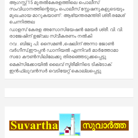
ആഗസ്റ്റ് 15 മുതല്‍കേരളത്തിലെ പൊലീസ്
സംവിധാനത്തിന്റെയും പൊലീസ് സ്റ്റേഷനുകളുടെയും
മുഖഛായ മാറുകയാണ് : ആഭ്യന്തരമന്ത്രി ശ്രീ.രമേശ്
ചെന്നിത്തല
ഡാളസ് കേരള അസോസിയേഷൻ മേയർ ശ്രീ. വി. വി.
രാജേഷിന് ഉജ്വല സ്വീകരണം നൽകി
റവ . ബിജു പി. സൈമൺ ,ഷെലിന് അന്നാ ജോൺ
വർഗീസ്,ഈപ്പൻ ഡാനിയൽ എന്നിവർ മാർത്തോമാ
സഭാ കൗൺസിലിലേക്കു തിരഞ്ഞെടുക്കപ്പെട്ടു
മെക്സിക്കോയിൽ ലൈവ് സ്ട്രീമിനിടെ ടിക്‌ടോക്
ഇൻഫ്ലുവൻസർ വെടിയേറ്റ് കൊല്ലപ്പെട്ടു