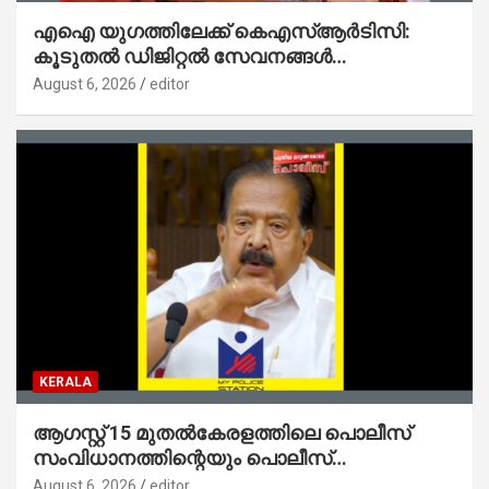
എഐ യുഗത്തിലേക്ക് കെഎസ്ആർടിസി:
കൂടുതൽ ഡിജിറ്റൽ സേവനങ്ങൾ
ജനങ്ങളിലേക്കെത്തിക്കും – മന്ത്രി സി പി
August 6, 2026
editor
ജോൺ
KERALA
ആഗസ്റ്റ് 15 മുതല്‍കേരളത്തിലെ പൊലീസ്
സംവിധാനത്തിന്റെയും പൊലീസ്
സ്റ്റേഷനുകളുടെയും മുഖഛായ മാറുകയാണ് :
August 6, 2026
editor