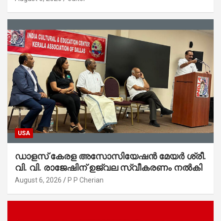
ആഭ്യന്തരമന്ത്രി ശ്രീ.രമേശ് ചെന്നിത്തല
USA
ഡാളസ് കേരള അസോസിയേഷൻ മേയർ ശ്രീ.
വി. വി. രാജേഷിന് ഉജ്വല സ്വീകരണം നൽകി
August 6, 2026
P P Cherian