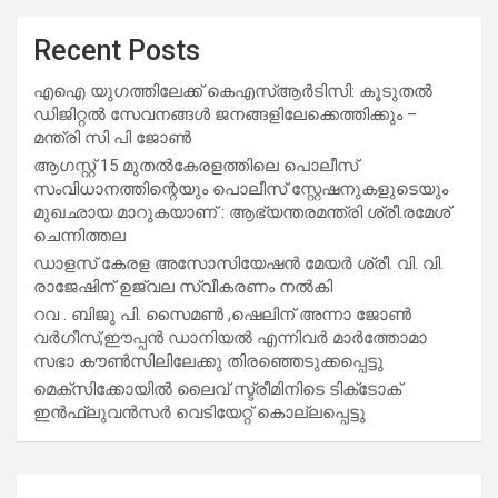
Recent Posts
എഐ യുഗത്തിലേക്ക് കെഎസ്ആർടിസി: കൂടുതൽ
ഡിജിറ്റൽ സേവനങ്ങൾ ജനങ്ങളിലേക്കെത്തിക്കും –
മന്ത്രി സി പി ജോൺ
ആഗസ്റ്റ് 15 മുതല്‍കേരളത്തിലെ പൊലീസ്
സംവിധാനത്തിന്റെയും പൊലീസ് സ്റ്റേഷനുകളുടെയും
മുഖഛായ മാറുകയാണ് : ആഭ്യന്തരമന്ത്രി ശ്രീ.രമേശ്
ചെന്നിത്തല
ഡാളസ് കേരള അസോസിയേഷൻ മേയർ ശ്രീ. വി. വി.
രാജേഷിന് ഉജ്വല സ്വീകരണം നൽകി
റവ . ബിജു പി. സൈമൺ ,ഷെലിന് അന്നാ ജോൺ
വർഗീസ്,ഈപ്പൻ ഡാനിയൽ എന്നിവർ മാർത്തോമാ
സഭാ കൗൺസിലിലേക്കു തിരഞ്ഞെടുക്കപ്പെട്ടു
മെക്സിക്കോയിൽ ലൈവ് സ്ട്രീമിനിടെ ടിക്‌ടോക്
ഇൻഫ്ലുവൻസർ വെടിയേറ്റ് കൊല്ലപ്പെട്ടു