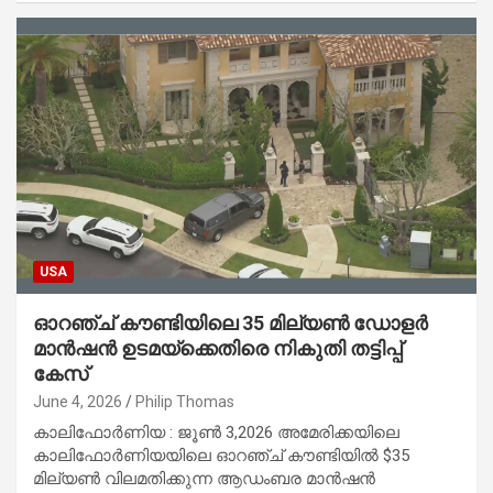
USA
ഓറഞ്ച് കൗണ്ടിയിലെ 35 മില്യൺ ഡോളർ
മാൻഷൻ ഉടമയ്‌ക്കെതിരെ നികുതി തട്ടിപ്പ്
കേസ്
June 4, 2026
Philip Thomas
കാലിഫോർണിയ : ജൂൺ 3,2026 അമേരിക്കയിലെ
കാലിഫോർണിയയിലെ ഓറഞ്ച് കൗണ്ടിയിൽ $35
മില്യൺ വിലമതിക്കുന്ന ആഡംബര മാൻഷൻ