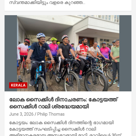
സ്വന്തമാക്കിയിട്ടും വളരെ കുറഞ്ഞ…
KERALA
ലോക സൈക്കിൾ ദിനാചരണം: കോട്ടയത്ത്
സൈക്കിൾ റാലി ശ്രദ്ധേയമായി
June 3, 2026
Philip Thomas
കോട്ടയം: ലോക സൈക്കിൾ ദിനത്തിന്റെ ഭാഗമായി
കോട്ടയത്ത് സംഘടിപ്പിച്ച സൈക്കിൾ റാലി
അഭിമാനകരമായ അനുഭവമായി മാറി. രാവിലെ 6.30ന്