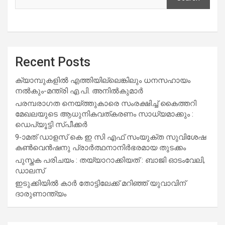
Recent Posts
ക്യാമ്പുകളിൽ എത്തിയില്ലെങ്കിലും ധനസഹായം
നൽകും-മന്ത്രി എ.പി. അനിൽകുമാർ
പരമ്പരാഗത നെയ്ത്തുകാരെ സംരക്ഷിച്ച് കൈത്തറി
മേഖലയുടെ ആധുനികവത്കരണം സാധ്യമാക്കും :
ഡെപ്യൂട്ടി സ്പീക്കർ
9-ാമത് ഡാളസ് കെ ഇ സി എഫ് സംയുക്ത സുവിശേഷ
കൺവെൻഷനു പ്രാർത്ഥനാനിർഭരമായ തുടക്കം
പുസ്തക പരിചയം : തയ്യാറാക്കിയത് : ബാജി ഓടംവേലി,
ഡാലസ്
ഇടുക്കിയിൽ കാർ തോട്ടിലേക്ക് മറിഞ്ഞ് യുവാവിന്
ദാരുണാന്ത്യം