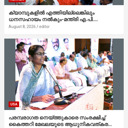
ക്യാമ്പുകളിൽ എത്തിയില്ലെങ്കിലും
ധനസഹായം നൽകും-മന്ത്രി എ.പി.
അനിൽകുമാർ
August 8, 2026
editor
USA
പരമ്പരാഗത നെയ്ത്തുകാരെ സംരക്ഷിച്ച്
കൈത്തറി മേഖലയുടെ ആധുനികവത്കരണം