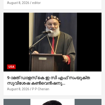
സാധ്യമാക്കും : ഡെപ്യൂട്ടി സ്പീക്കർ
August 8, 2026
editor
USA
9-ാമത് ഡാളസ് കെ ഇ സി എഫ് സംയുക്ത
സുവിശേഷ കൺവെൻഷനു
പ്രാർത്ഥനാനിർഭരമായ തുടക്കം
August 8, 2026
P P Cherian