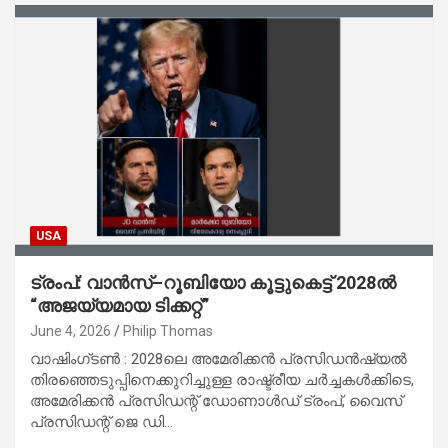
USA
ട്രംപ്: വാൻസ്–റൂബിയോ കൂട്ടുകെട്ട് 2028ൽ
“അജയ്യമായ ടിക്കറ്റ്”
June 4, 2026
Philip Thomas
വാഷിംഗ്ടൺ : 2028ലെ അമേരിക്കൻ പ്രസിഡൻഷ്യൽ
തിരഞ്ഞെടുപ്പിനെക്കുറിച്ചുള്ള രാഷ്ട്രീയ ചർച്ചകൾക്കിടെ,
അമേരിക്കൻ പ്രസിഡന്റ് ഡോണാൾഡ്‌ ട്രംപ്, വൈസ്
പ്രസിഡന്റ് ജെ ഡി…