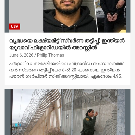
USA
വൃദ്ധയെ ലക്ഷ്യമിട്ട് സ്വർണ തട്ടിപ്പ്; ഇന്ത്യൻ
യുവാവ് ഫ്‌ളോറിഡയിൽ അറസ്റ്റിൽ
June 6, 2026
Philip Thomas
ഫ്‌ളോറിഡ: അമേരിക്കയിലെ ഫ്‌ളോറിഡ സംസ്ഥാനത്ത്
വൻ സ്വർണ തട്ടിപ്പ് കേസിൽ 20-കാരനായ ഇന്ത്യൻ
പൗരൻ ഗുർപിന്ദർ സിങ് അറസ്റ്റിലായി. ഏകദേശം 4.95…