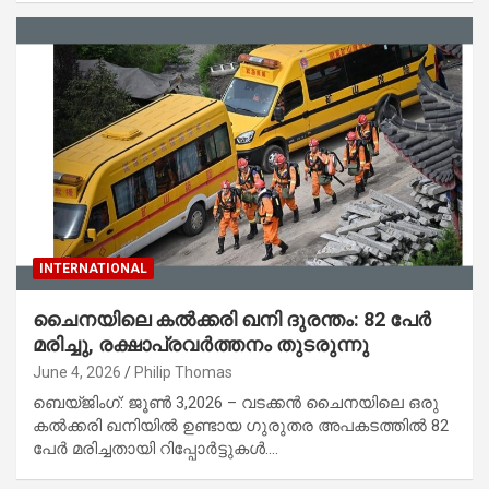
INTERNATIONAL
ചൈനയിലെ കൽക്കരി ഖനി ദുരന്തം: 82 പേർ
മരിച്ചു, രക്ഷാപ്രവർത്തനം തുടരുന്നു
June 4, 2026
Philip Thomas
ബെയ്ജിംഗ്: ജൂൺ 3,2026 – വടക്കൻ ചൈനയിലെ ഒരു
കൽക്കരി ഖനിയിൽ ഉണ്ടായ ഗുരുതര അപകടത്തിൽ 82
പേർ മരിച്ചതായി റിപ്പോർട്ടുകൾ.…