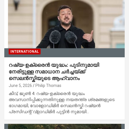
INTERNATIONAL
റഷ്യ-ഉക്രൈൻ യുദ്ധം: പുടിനുമായി
നേരിട്ടുള്ള സമാധാന ചർച്ചയ്ക്ക്
സെലൻസ്കിയുടെ ആഹ്വാനം
June 5, 2026
Philip Thomas
കീവ്, ജൂൺ 4: റഷ്യ-ഉക്രൈൻ യുദ്ധം
അവസാനിപ്പിക്കുന്നതിനുള്ള നയതന്ത്ര ശ്രമങ്ങളുടെ
ഭാഗമായി, വോളോഡിമിർ സെലൻസ്കി റഷ്യൻ
പ്രസിഡന്റ് വ്ളാഡിമിർ പുട്ടിൻ നുമായി…