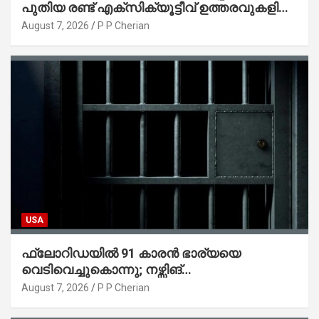
പുതിയ രണ്ട് എക്സിക്യൂട്ടീവ് ഉത്തരവുകളിൽ
ട്രംപ് ഒപ്പുവെച്ചു
August 7, 2026
P P Cherian
USA
ഫ്ലോറിഡയിൽ 91 കാരൻ ഭാര്യയെ
വെടിവെച്ചുകൊന്നു; നഴ്സിങ്
ഹോമിലാക്കില്ലെന്ന് നൽകിയ വാഗ്ദാനം
August 7, 2026
P P Cherian
പാലിച്ചതായി മൊഴി