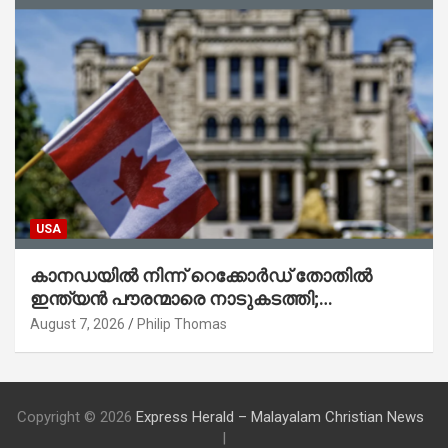
USA
കാനഡയിൽ നിന്ന് റെക്കോർഡ് തോതിൽ
ഇന്ത്യൻ പൗരന്മാരെ നാടുകടത്തി;
ആറുമാസത്തിനിടെ 3,323 പേർ
August 7, 2026
Philip Thomas
Copyright © 2026
Express Herald – Malayalam Christian News