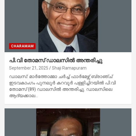
CHARAMAM
പി.വി തോമസ് ഡാലസിൽ അന്തരിച്ചു
September 21, 2025
Shaji Ramapuram
ഡാലസ്: മാർത്തോമ്മാ ചർച്ച് ഫാർമേഴ്സ് ബ്രാഞ്ച്
ഇടവകാംഗം പുനലൂർ കറവൂർ പള്ളിച്ചിറയിൽ പി.വി
തോമസ് (89) ഡാലസിൽ അന്തരിച്ചു. ഡാലസിലെ
ആദ്യക്കാല…