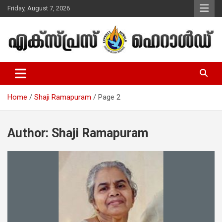
Skip
Friday, August 7, 2026
to
content
Malayalam Christian News
Express Herald – Malayalam
Christian News
Home
Shaji Ramapuram
Page 2
Author:
Shaji Ramapuram