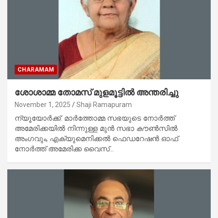
CHARAMAM
ശോശാമ്മ തോമസ് മുളമൂട്ടിൽ അന്തരിച്ചു
November 1, 2025
Shaji Ramapuram
ന്യൂയോർക്ക്: മാർത്തോമ്മ സഭയുടെ നോർത്ത്
അമേരിക്കയിൽ നിന്നുള്ള മുൻ സഭാ കൗൺസിൽ
അംഗവും, എക്യുമെനിക്കല്‍ ഫെഡറേഷൻ ഓഫ്
നോർത്ത് അമേരിക്ക വൈസ്…