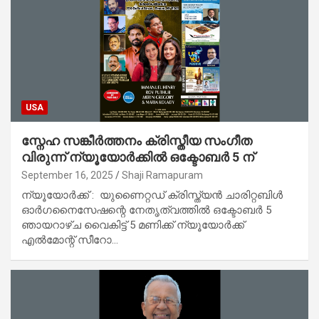
USA
സ്നേഹ സങ്കീർത്തനം ക്രിസ്തീയ സംഗീത
വിരുന്ന് ന്യൂയോർക്കിൽ ഒക്ടോബർ 5 ന്
September 16, 2025
Shaji Ramapuram
ന്യൂയോർക്ക് : യുണൈറ്റഡ് ക്രിസ്ത്യൻ ചാരിറ്റബിൾ
ഓർഗനൈസേഷന്റെ നേതൃത്വത്തിൽ ഒക്ടോബർ 5
ഞായറാഴ്ച വൈകിട്ട് 5 മണിക്ക് ന്യൂയോർക്ക്
എൽമോന്റ് സീറോ…