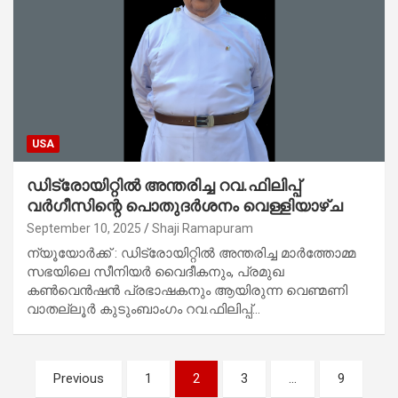
USA
ഡിട്രോയിറ്റിൽ അന്തരിച്ച റവ.ഫിലിപ്പ്
വർഗീസിന്റെ പൊതുദർശനം വെള്ളിയാഴ്ച
September 10, 2025
Shaji Ramapuram
ന്യൂയോർക്ക് : ഡിട്രോയിറ്റിൽ അന്തരിച്ച മാർത്തോമ്മ
സഭയിലെ സീനിയർ വൈദീകനും, പ്രമുഖ
കൺവെൻഷൻ പ്രഭാഷകനും ആയിരുന്ന വെണ്മണി
വാതല്ലൂർ കുടുംബാംഗം റവ.ഫിലിപ്പ്…
Posts
Previous
1
2
3
…
9