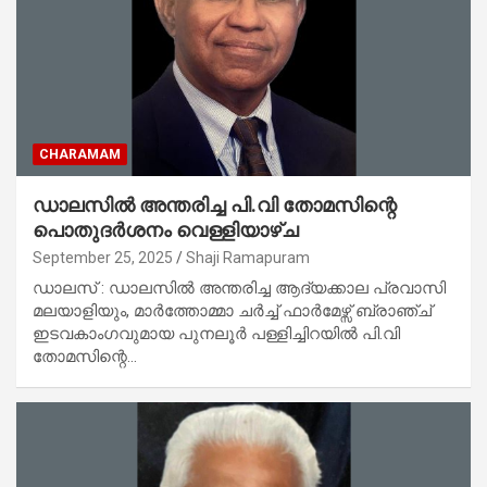
CHARAMAM
ഡാലസിൽ അന്തരിച്ച പി.വി തോമസിന്റെ
പൊതുദർശനം വെള്ളിയാഴ്ച
September 25, 2025
Shaji Ramapuram
ഡാലസ് : ഡാലസിൽ അന്തരിച്ച ആദ്യക്കാല പ്രവാസി
മലയാളിയും, മാർത്തോമ്മാ ചർച്ച് ഫാർമേഴ്സ് ബ്രാഞ്ച്
ഇടവകാംഗവുമായ പുനലൂർ പള്ളിച്ചിറയിൽ പി.വി
തോമസിന്റെ…