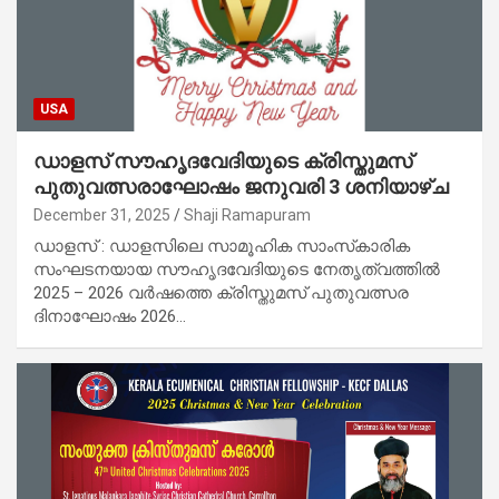
USA
ഡാളസ് സൗഹൃദവേദിയുടെ ക്രിസ്തുമസ്
പുതുവത്സരാഘോഷം ജനുവരി 3 ശനിയാഴ്ച
December 31, 2025
Shaji Ramapuram
ഡാളസ് : ഡാളസിലെ സാമൂഹിക സാംസ്‌കാരിക
സംഘടനയായ സൗഹൃദവേദിയുടെ നേതൃത്വത്തിൽ
2025 – 2026 വർഷത്തെ ക്രിസ്തുമസ് പുതുവത്സര
ദിനാഘോഷം 2026…