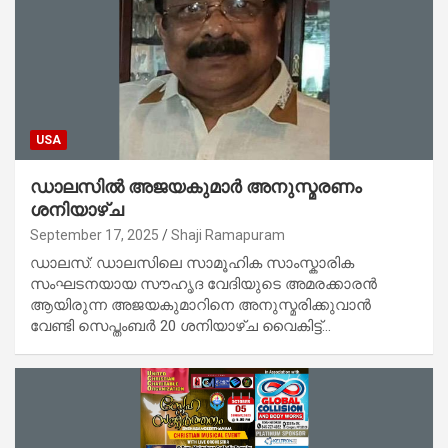
USA
ഡാലസിൽ അജയകുമാർ അനുസ്മരണം
ശനിയാഴ്ച
September 17, 2025
Shaji Ramapuram
ഡാലസ്: ഡാലസിലെ സാമൂഹിക സാംസ്കാരിക
സംഘടനയായ സൗഹൃദ വേദിയുടെ അമരക്കാരൻ
ആയിരുന്ന അജയകുമാറിനെ അനുസ്മരിക്കുവാൻ
വേണ്ടി സെപ്തംബർ 20 ശനിയാഴ്ച വൈകിട്ട്…