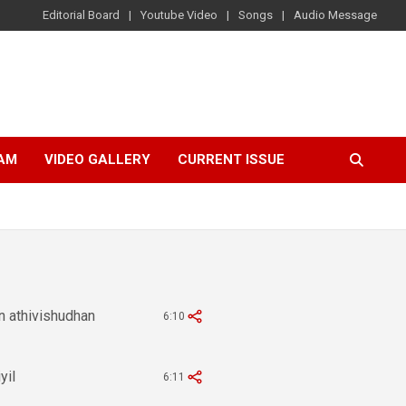
Editorial Board
Youtube Video
Songs
Audio Message
AM
VIDEO GALLERY
CURRENT ISSUE
 athivishudhan
6:10
yil
6:11