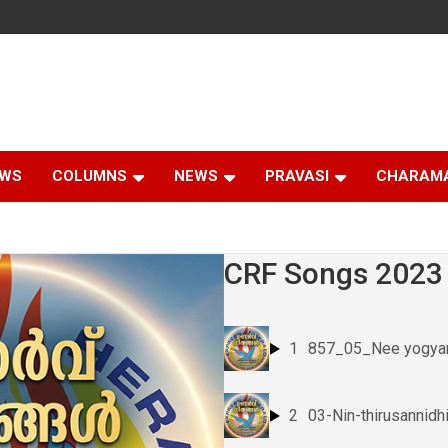
EWS
COLUMNS
NEWS
PRAVASI
CHARAM
CRF Songs 2023
1
857_05_Nee yogyan
2
03-Nin-thirusannidhi