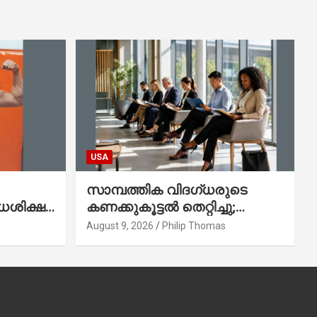
USA
സാമ്പത്തിക വിദഗ്ധരുടെ
ധശിക്ഷ:
കണക്കുകൂട്ടൽ തെറ്റിച്ചു;
ടി
കാനഡയിൽ വൻ തൊഴിൽ
August 9, 2026
Philip Thomas
വർധന