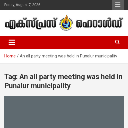
Skip
Friday, August 7, 2026
to
content
Malayalam Christian News
Express Herald – Malayalam
Christian News
Home
An all party meeting was held in Punalur municipality
Tag:
An all party meeting was held in
Punalur municipality