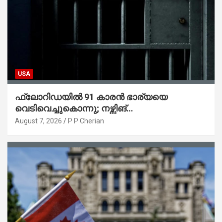
USA
ഫ്ലോറിഡയിൽ 91 കാരൻ ഭാര്യയെ
വെടിവെച്ചുകൊന്നു; നഴ്സിങ്
ഹോമിലാക്കില്ലെന്ന് നൽകിയ വാഗ്ദാനം
August 7, 2026
P P Cherian
പാലിച്ചതായി മൊഴി