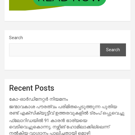
Search
Search
Recent Posts
കോ-ഓർഡിനേറ്റർ നിയമനം
ജന്മാവകാശ പൗരത്വം പരിമിതപ്പെടുത്തുന്ന പുതിയ
രണ്ട് എക്സിക്യൂട്ടീവ് ഉത്തരവുകളിൽ ട്രംപ് ഒപ്പുവെച്ചു
ഫ്ലോറിഡയിൽ 91 കാരൻ ഭാര്യയെ
വെടിവെച്ചുകൊന്നു; നഴ്സിങ് ഹോമിലാക്കില്ലെന്ന്
നൽകിയ വാഗ്ദാനം പാലിച്ചതായി മൊഴി