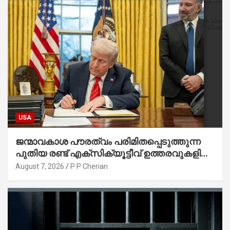
USA
ജന്മാവകാശ പൗരത്വം പരിമിതപ്പെടുത്തുന്ന
പുതിയ രണ്ട് എക്സിക്യൂട്ടീവ് ഉത്തരവുകളിൽ
ട്രംപ് ഒപ്പുവെച്ചു
August 7, 2026
P P Cherian