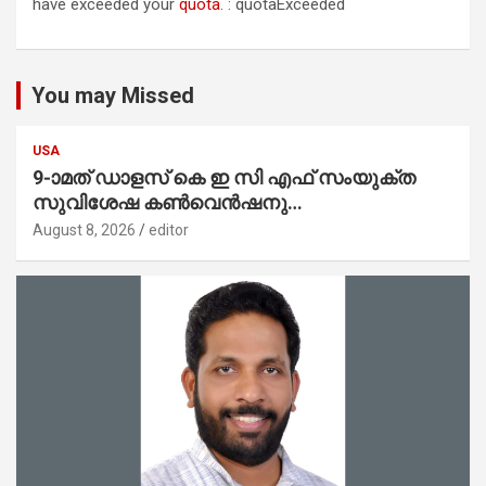
have exceeded your
quota
. : quotaExceeded
You may Missed
USA
9-ാമത് ഡാളസ് കെ ഇ സി എഫ് സംയുക്ത
സുവിശേഷ കൺവെൻഷനു
പ്രാർത്ഥനാനിർഭരമായ തുടക്കം
August 8, 2026
editor