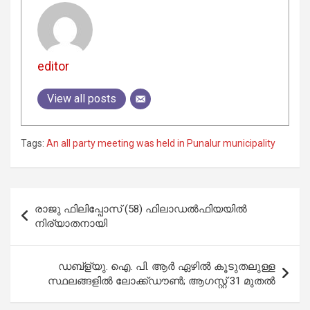
editor
View all posts
Tags:
An all party meeting was held in Punalur municipality
Post
രാജു ഫിലിപ്പോസ് (58) ഫിലാഡല്‍ഫിയയില്‍
navigation
നിര്യാതനായി
ഡബ്ള്യു. ഐ. പി. ആര്‍ ഏഴില്‍ കൂടുതലുള്ള
സ്ഥലങ്ങളില്‍ ലോക്ക്ഡൗണ്‍; ആഗസ്റ്റ് 31 മുതല്‍