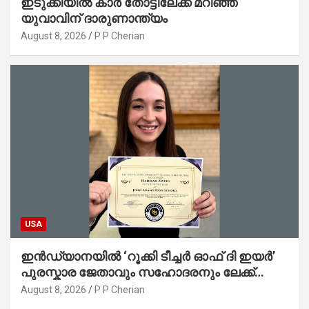
ഇടുക്കിയിൽ കാർ തോട്ടിലേക്ക് മറിഞ്ഞ്
യുവാവിന് ദാരുണാന്ത്യം
August 8, 2026
P P Cherian
USA
ഇൻഡ്യാനയിൽ ‘റൂക്കി ടീച്ചർ ഓഫ് ദി ഇയർ’
പുരസ്കാര ജേതാവും സഹോദരനും ലേക്ക്
മിഷിഗണിൽ മുങ്ങിമരിച്ചു
August 8, 2026
P P Cherian