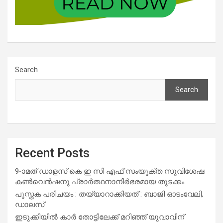
Search
Search
Recent Posts
9-ാമത് ഡാളസ് കെ ഇ സി എഫ് സംയുക്ത സുവിശേഷ
കൺവെൻഷനു പ്രാർത്ഥനാനിർഭരമായ തുടക്കം
പുസ്തക പരിചയം : തയ്യാറാക്കിയത് : ബാജി ഓടംവേലി,
ഡാലസ്
ഇടുക്കിയിൽ കാർ തോട്ടിലേക്ക് മറിഞ്ഞ് യുവാവിന്