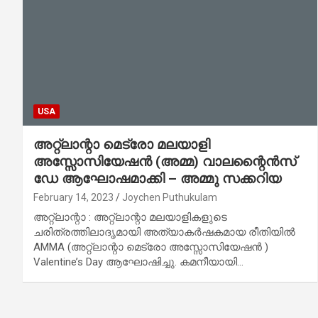
USA
അറ്റ്ലാന്റാ മെട്രോ മലയാളി
അസ്സോസിയേഷൻ (അമ്മ) വാലന്റൈന്‍സ്
ഡേ ആഘോഷമാക്കി – അമ്മു സക്കറിയ
February 14, 2023
Joychen Puthukulam
അറ്റ്ലാന്റാ : അറ്റ്ലാന്റാ മലയാളികളുടെ
ചരിത്രത്തിലാദൃമായി അത്യാകർഷകമായ രീതിയിൽ
AMMA (അറ്റ്ലാന്റാ മെട്രോ അസ്സോസിയേഷൻ )
Valentine’s Day ആഘോഷിച്ചു. കമനീയായി…