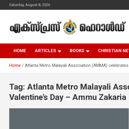
Skip
Saturday, August 8, 2026
to
content
Malayalam Christian News
Express Herald –
HOME
ARTICLES
BOOKS
CHRISTIAN N
Malayalam Christian
Home
Atlanta Metro Malayali Association (AMMA) celebrates
News
Tag:
Atlanta Metro Malayali Ass
Valentine’s Day – Ammu Zakaria